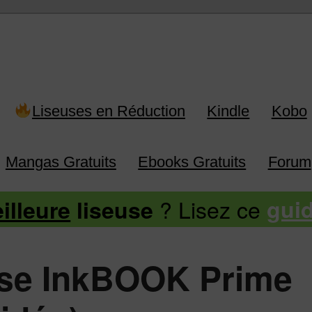
 Kindle, Kobo, Vivlio, Pocketboo
Liseuses en Réduction
Kindle
Kobo
Mangas Gratuits
Ebooks Gratuits
Forum
? Lisez ce
illeure
liseuse
gui
euse InkBOOK Prime