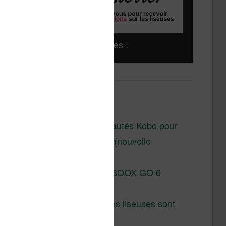
Liseuses pas chères !
Derniers articles :
Les nouveautés Kobo pour
la fin 2026 (nouvelle
liseuse)
Test de la BOOX GO 6
Gen II
Pourquoi les liseuses sont
si chères ?