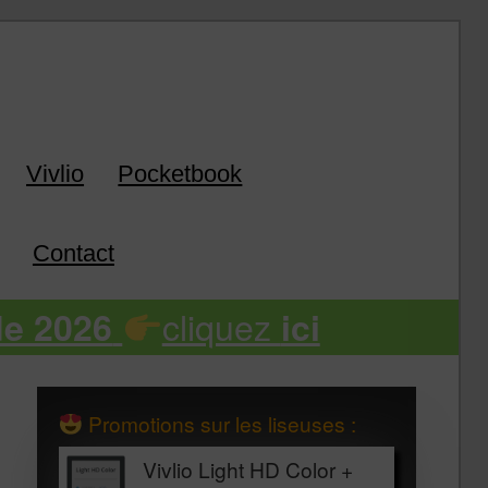
k
Vivlio
Pocketbook
Contact
cliquez
de 2026
ici
Promotions sur les liseuses :
Vivlio Light HD Color +