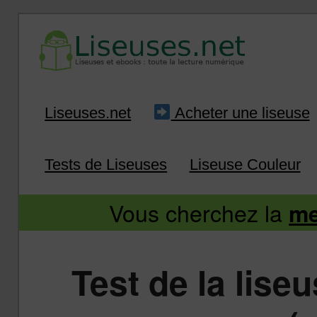
Liseuse et ebook : tout savoir
Infos sur les liseuses
Aller
Aller
Liseuses.net
Acheter une liseuse
au
au
Tests de Liseuses
Liseuse Couleur
contenu
contenu
Vous cherchez la
me
principal
secondaire
Test de la lis