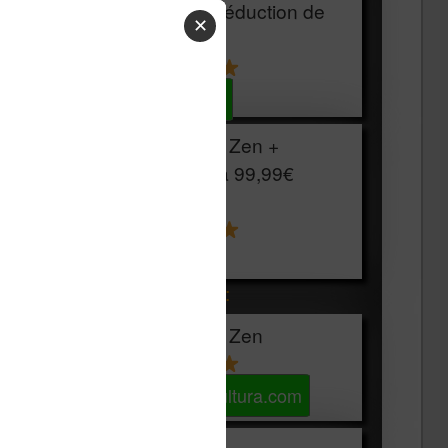
HOUSSE
réduction de
✕
15€
Voir sur Cultura.com
Vivlio Light Zen +
HOUSSE à
99,99€
129,99€
Voir sur Boulanger
Les accessibles :
Vivlio Light Zen
Voir sur Cultura.com