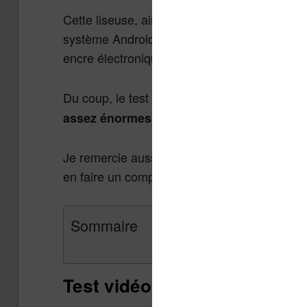
Cette liseuse, ainsi que sa petite sœur, la I
système Android qui permet d’installer différ
encre électronique.
Du coup, le test a été assez compliqué, car
.
assez énormes
Je remercie aussi l’entreprise Youboox qui m
en faire un compte rendu.
Sommaire
Test vidéo de la liseuse In