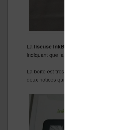
La
est arrivée dans
liseuse InkBOOK Prime
indiquant que la liseuse a obtenu un prix de 
La boîte est très belle et on trouve bien la l
deux notices qui présentent des instructions