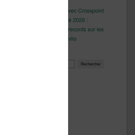
son lancement
XTEINK X4 : test avec Crosspoint
Soldes d’été 2026 :
réductions records sur les
liseuses Kobo et Vivlio
Rechercher
Rechercher