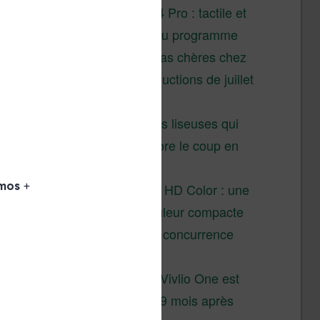
XTEINK X4 Pro : tactile et
éclairage au programme
Liseuses pas chères chez
Vivlio – réductions de juillet
2026
3 anciennes liseuses qui
valent encore le coup en
2026
Vivlio Light HD Color : une
liseuse couleur compacte
à prix défiant toute concurrence
chez Cultura
La liseuse Vivlio One est
un succès 9 mois après