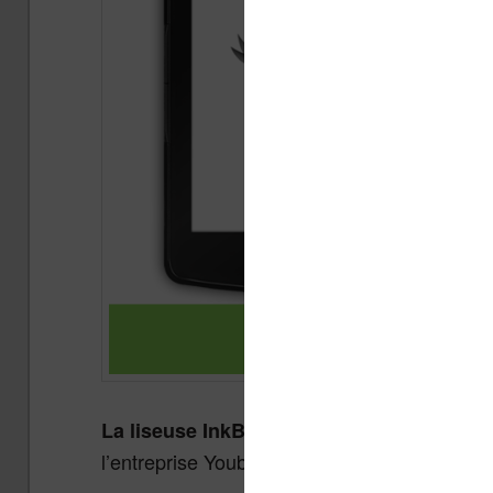
est commercial
La liseuse InkBOOK Prime
l’entreprise Youboox qui propose aussi un se