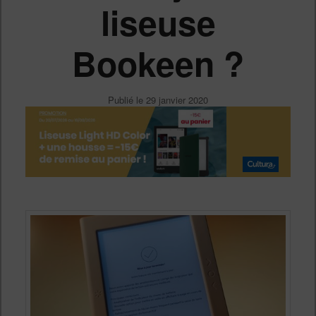
liseuse
Bookeen ?
Publié le
29 janvier 2020