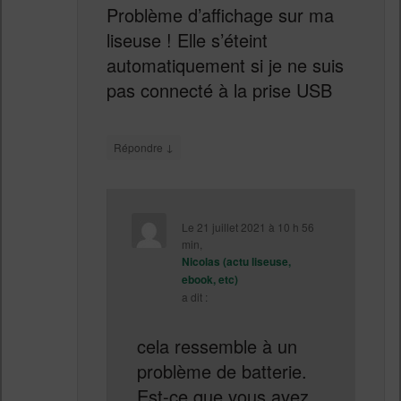
Problème d’affichage sur ma
liseuse ! Elle s’éteint
automatiquement si je ne suis
pas connecté à la prise USB
↓
Répondre
Le
21 juillet 2021 à 10 h 56
min
,
Nicolas (actu liseuse,
ebook, etc)
a dit :
cela ressemble à un
problème de batterie.
Est-ce que vous avez