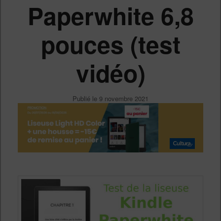
Paperwhite 6,8
pouces (test
vidéo)
Publié le
9 novembre 2021