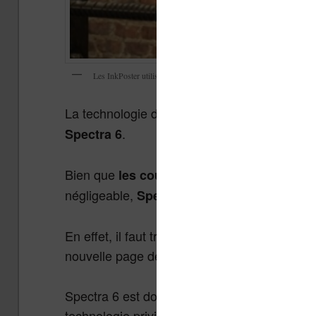
Les InkPoster utilisent des écrans Spectra 6
La technologie d’encre électronique couleur 
.
Spectra 6
Bien que
les couleurs soient exceptionnel
négligeable,
a un problème de tail
Spectra 6
En effet, il faut trop de temps pour rafraîchir 
nouvelle page de texte. Cela se compte mêm
Spectra 6 est donc inenvisageable dans une li
technologie privilégiée que l’on trouve dans