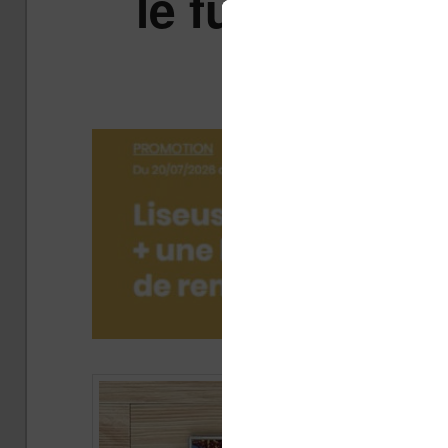
le futur de l’
co
Publi