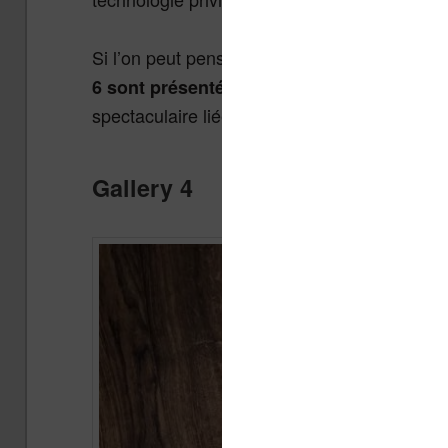
Si l’on peut penser que des améliorations 
et
6 sont présentés au public depuis 2023
spectaculaire liée à cette technologie.
Gallery 4