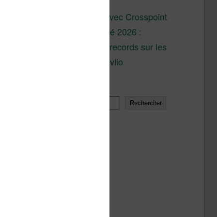
son lancement
XTEINK X4 : test avec Crosspoint
Soldes d’été 2026 :
réductions records sur les
liseuses Kobo et Vivlio
Rechercher
Rechercher