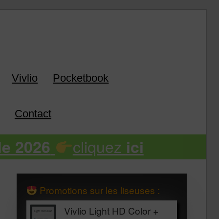
k
Vivlio
Pocketbook
Contact
cliquez
de 2026
ici
Promotions sur les liseuses :
Vivlio Light HD Color +