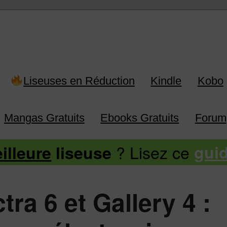
 Kindle, Kobo, Vivlio, Pocketboo
Liseuses en Réduction
Kindle
Kobo
Mangas Gratuits
Ebooks Gratuits
Forum
? Lisez ce
illeure
liseuse
gui
tra 6 et Gallery 4 :