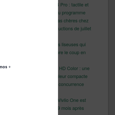
XTEINK X4 Pro : tactile et
éclairage au programme
Liseuses pas chères chez
Vivlio – réductions de juillet
2026
3 anciennes liseuses qui
valent encore le coup en
2026
Vivlio Light HD Color : une
liseuse couleur compacte
à prix défiant toute concurrence
chez Cultura
La liseuse Vivlio One est
un succès 9 mois après