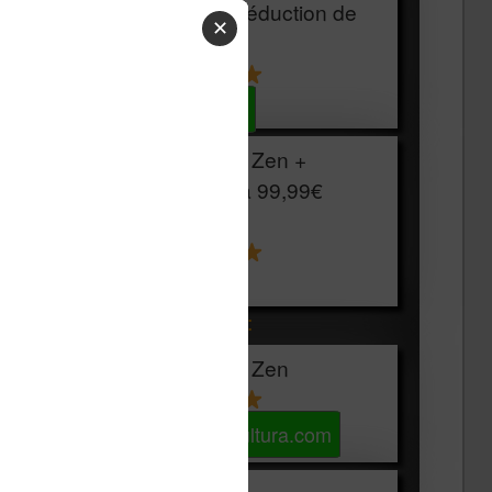
HOUSSE
réduction de
✕
15€
Voir sur Cultura.com
Vivlio Light Zen +
HOUSSE à
99,99€
129,99€
Voir sur Boulanger
Les accessibles :
Vivlio Light Zen
Voir sur Cultura.com