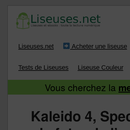
Liseuse et ebook : tout savoir
Infos sur les liseuses
Aller
Aller
Liseuses.net
Acheter une liseuse
au
au
Tests de Liseuses
Liseuse Couleur
contenu
contenu
Vous cherchez la
me
principal
secondaire
Kaleido 4, Spec