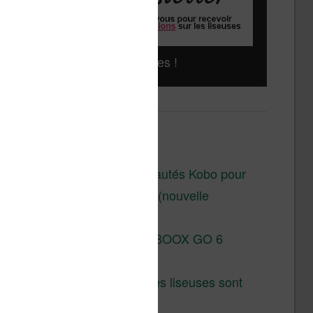
Liseuses pas chères !
Derniers articles :
Les nouveautés Kobo pour
la fin 2026 (nouvelle
liseuse)
Test de la BOOX GO 6
Gen II
Pourquoi les liseuses sont
si chères ?