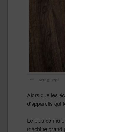
écran gallery 3
Alors que les écrans
sont commerci
Gallery 3
d’appareils qui les utilisent.
Le plus connu est la
Remarkable Paper Pr
machine grand public ne l’utilise.