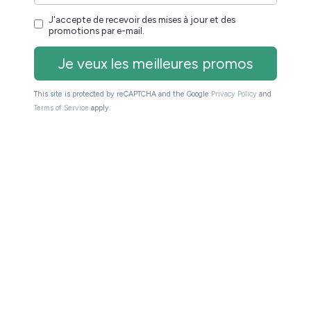
qui a
le meilleur rendu le plus proche du papier est
et que la consommation des écrans est vraiment
les
le qui l’empêche d’équiper aujourd’hui les liseuses.
l’écran et afficher une nouvelle illustration ou une
e en dizaines de secondes !
seuse et c’est la raison pour laquelle c’est la
 les panneaux à encre électronique.