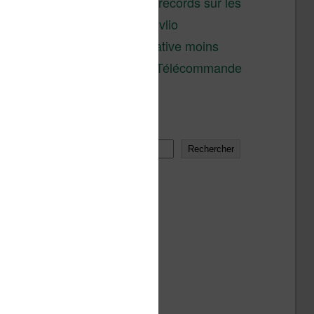
réductions records sur les
liseuses Kobo et Vivlio
Une alternative moins
chère à la Télécommande
Kobo
Rechercher
Rechercher