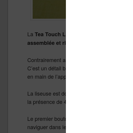
La
est conçu avec une rési
Tea Touch Lux 3
.
assemblée et rigide
Contrairement au reste de la machine, le dos
C’est un détail bien venu puisque en plus de
en main de l’appareil lors de sa manipulation
La liseuse est dotée d’un écran 6 pouces tac
la présence de 4 boutons sous l’écran.
Le premier bouton permet de revenir à l’accue
naviguer dans les menus et le dernier ouvre