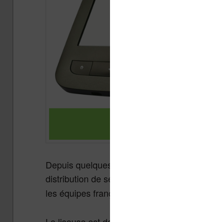
Depuis quelques mois, la société Pocketbook
distribution de ses liseuses. Cette liseuse
Te
les équipes françaises de « tea » (
The Ebook
La liseuse est donc une