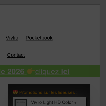
k
Vivlio
Pocketbook
Contact
cliquez
de 2026
ici
Promotions sur les liseuses :
Vivlio Light HD Color +