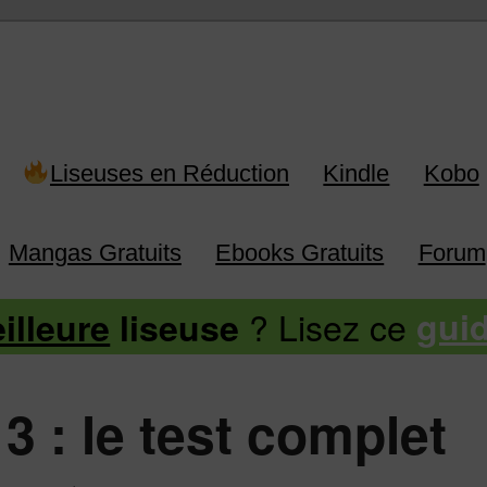
 Kindle, Kobo, Vivlio, Pocketboo
Liseuses en Réduction
Kindle
Kobo
Mangas Gratuits
Ebooks Gratuits
Forum
? Lisez ce
illeure
liseuse
gui
3 : le test complet