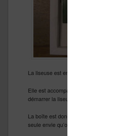
La liseuse est emballée dans une boîte en ca
Elle est accompagnée d’un câble USB et d’
démarrer la liseuse.
La boîte est donc simple et légère et va uniq
seule envie qu’on a c’est de démarrer et de 