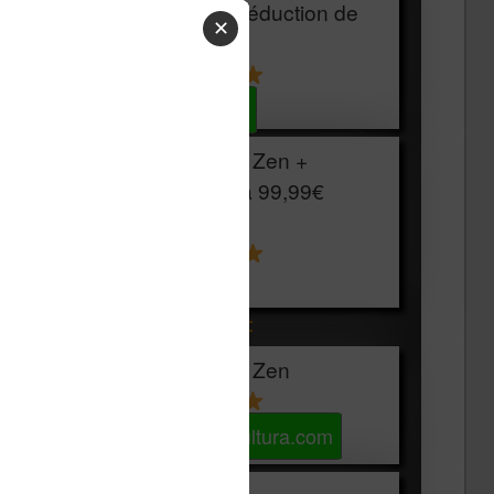
HOUSSE
réduction de
✕
15€
Voir sur Cultura.com
Vivlio Light Zen +
HOUSSE à
99,99€
129,99€
Voir sur Boulanger
Les accessibles :
Vivlio Light Zen
Voir sur Cultura.com