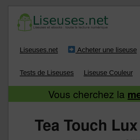
Liseuse et ebook : tout savoir
Infos sur les liseuses
Aller
Aller
Liseuses.net
Acheter une liseuse
au
au
Tests de Liseuses
Liseuse Couleur
contenu
contenu
Vous cherchez la
me
principal
secondaire
Tea Touch Lux 