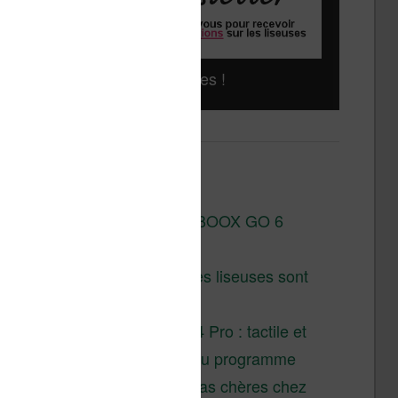
Liseuses pas chères !
Derniers articles :
Test de la BOOX GO 6
Gen II
Pourquoi les liseuses sont
si chères ?
XTEINK X4 Pro : tactile et
éclairage au programme
Liseuses pas chères chez