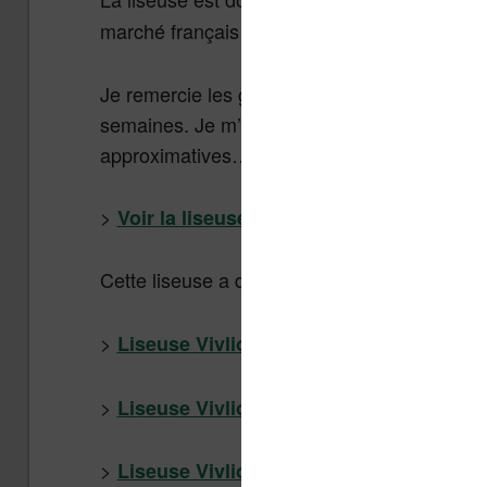
Pocketbook Touch 
marché français et au service proposé par « te
Je remercie les gens de « tea » pour m’avoir
semaines. Je m’excuse aussi pour la qualité 
approximatives…
>
Voir la liseuse Tea Touch Lux 3 chez Cul
Cette liseuse a depuis été remplacée par la
>
Liseuse Vivlio Touch Lux 4 chez Cultur
>
Liseuse Vivlio Touch Lux 4 chez Boula
>
Liseuse Vivlio Touch Lux 4 chez Cdisc