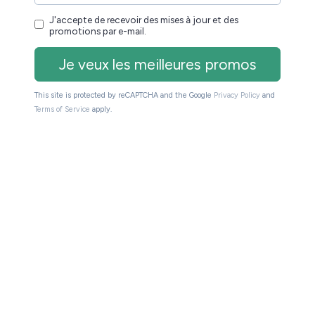
rton léger qui présente la machine.
un mode d’emploi succin qui explique comment
uement à l’essentiel. De toute façon, à ce stade la
commencer à lire !