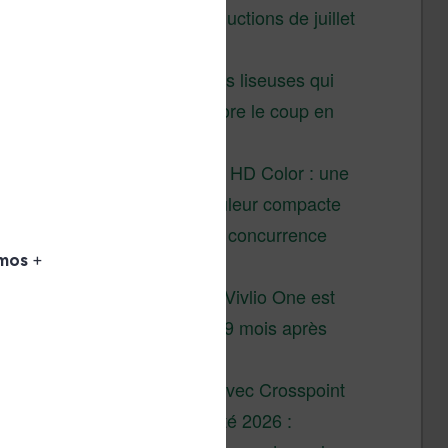
Vivlio – réductions de juillet
2026
3 anciennes liseuses qui
valent encore le coup en
2026
Vivlio Light HD Color : une
liseuse couleur compacte
à prix défiant toute concurrence
chez Cultura
La liseuse Vivlio One est
un succès 9 mois après
son lancement
XTEINK X4 : test avec Crosspoint
Soldes d’été 2026 :