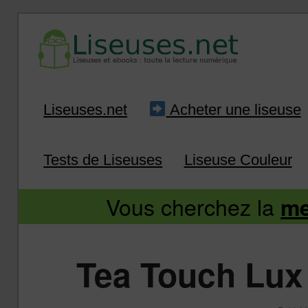
Liseuse et ebook : tout savoir
Infos sur les liseuses
Aller
Aller
Liseuses.net
Acheter une liseuse
au
au
Tests de Liseuses
Liseuse Couleur
contenu
contenu
Vous cherchez la
me
principal
secondaire
Tea Touch Lux 