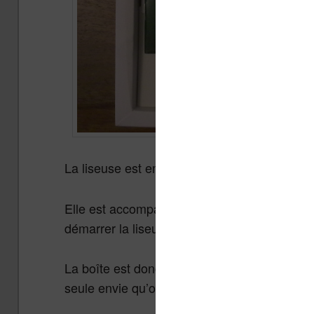
La liseuse est emballée dans une boîte en ca
Elle est accompagnée d’un câble USB et d’
démarrer la liseuse.
La boîte est donc simple et légère et va uniq
seule envie qu’on a c’est de démarrer et de 