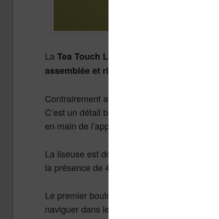
La
est conçu avec une rési
Tea Touch Lux 3
.
assemblée et rigide
Contrairement au reste de la machine, le dos
C’est un détail bien venu puisque en plus de
en main de l’appareil lors de sa manipulation
La liseuse est dotée d’un écran 6 pouces tac
la présence de 4 boutons sous l’écran.
Le premier bouton permet de revenir à l’accue
naviguer dans les menus et le dernier ouvre