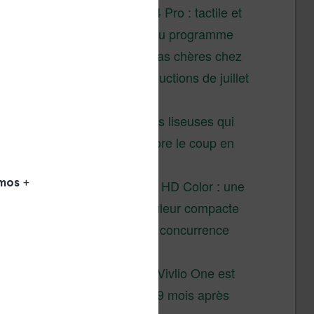
XTEINK X4 Pro : tactile et
éclairage au programme
Liseuses pas chères chez
Vivlio – réductions de juillet
2026
3 anciennes liseuses qui
valent encore le coup en
2026
Vivlio Light HD Color : une
liseuse couleur compacte
à prix défiant toute concurrence
chez Cultura
La liseuse Vivlio One est
un succès 9 mois après