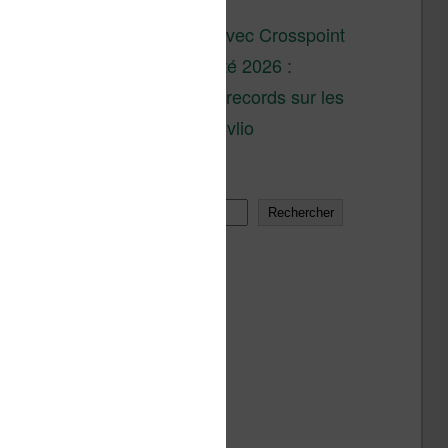
son lancement
XTEINK X4 : test avec Crosspoint
Soldes d’été 2026 :
réductions records sur les
liseuses Kobo et Vivlio
Rechercher
Rechercher