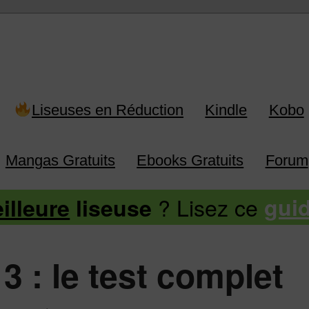
 Kindle, Kobo, Vivlio, Pocketboo
Liseuses en Réduction
Kindle
Kobo
Mangas Gratuits
Ebooks Gratuits
Forum
? Lisez ce
illeure
liseuse
gui
3 : le test complet