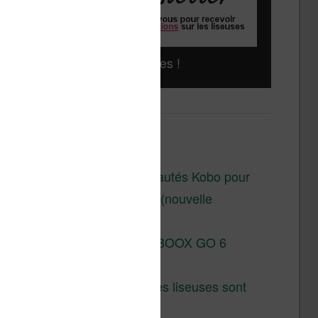
Liseuses pas chères !
Derniers articles :
Les nouveautés Kobo pour
la fin 2026 (nouvelle
liseuse)
Test de la BOOX GO 6
Gen II
Pourquoi les liseuses sont
si chères ?