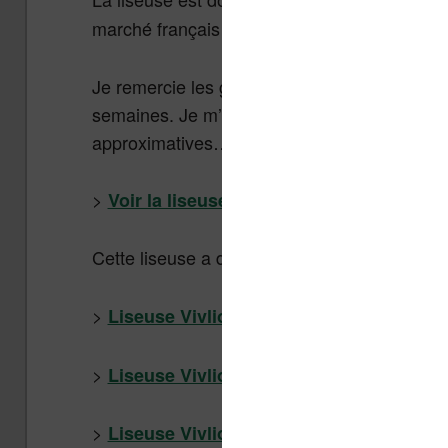
Pocketbook Touch 
marché français et au service proposé par « te
Je remercie les gens de « tea » pour m’avoir
semaines. Je m’excuse aussi pour la qualité 
approximatives…
>
Voir la liseuse Tea Touch Lux 3 chez Cul
Cette liseuse a depuis été remplacée par la
>
Liseuse Vivlio Touch Lux 4 chez Cultur
>
Liseuse Vivlio Touch Lux 4 chez Boula
>
Liseuse Vivlio Touch Lux 4 chez Cdisc