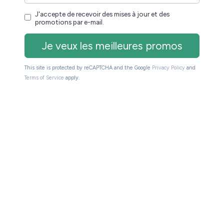
rton léger qui présente la machine.
un mode d’emploi succin qui explique comment
uement à l’essentiel. De toute façon, à ce stade la
commencer à lire !