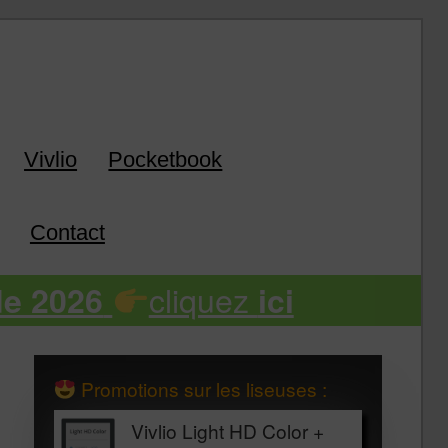
k
Vivlio
Pocketbook
Contact
cliquez
de 2026
ici
Promotions sur les liseuses :
Vivlio Light HD Color +