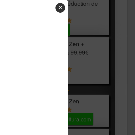
HOUSSE
réduction de
✕
15€
Voir sur Cultura.com
Vivlio Light Zen +
HOUSSE à
99,99€
129,99€
Voir sur Boulanger
Les accessibles :
Vivlio Light Zen
Voir sur Cultura.com