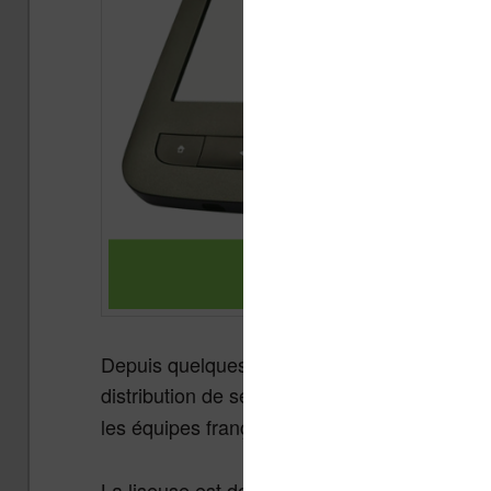
Depuis quelques mois, la société Pocketbook
distribution de ses liseuses. Cette liseuse
Te
les équipes françaises de « tea » (
The Ebook
La liseuse est donc une