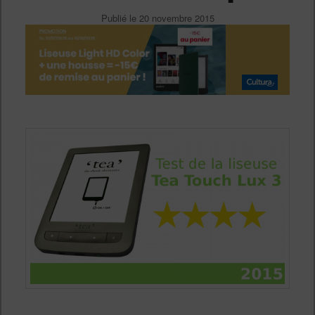
Publié le
20 novembre 2015