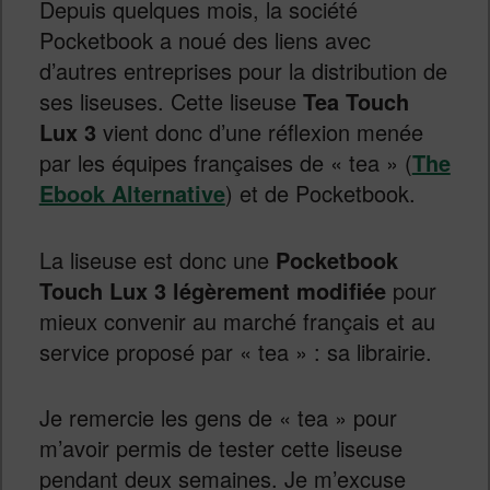
Depuis quelques mois, la société
Pocketbook a noué des liens avec
d’autres entreprises pour la distribution de
ses liseuses. Cette liseuse
Tea Touch
Lux 3
vient donc d’une réflexion menée
par les équipes françaises de « tea » (
The
Ebook Alternative
) et de Pocketbook.
La liseuse est donc une
Pocketbook
Touch Lux 3 légèrement modifiée
pour
mieux convenir au marché français et au
service proposé par « tea » : sa librairie.
Je remercie les gens de « tea » pour
m’avoir permis de tester cette liseuse
pendant deux semaines. Je m’excuse