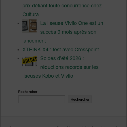
prix défiant toute concurrence chez
Cultura
La liseuse Vivlio One est un
succès 9 mois après son
lancement
XTEINK X4 : test avec Crosspoint
Soldes d’été 2026 :
réductions records sur les
liseuses Kobo et Vivlio
Rechercher
Rechercher