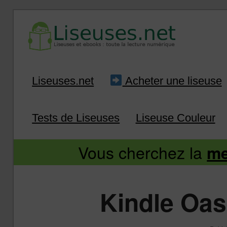
Liseuse et ebook : tout savoir
Infos sur les liseuses
Aller
Aller
Liseuses.net
Acheter une liseuse
au
au
Tests de Liseuses
Liseuse Couleur
contenu
contenu
Vous cherchez la
me
principal
secondaire
Kindle Oasi