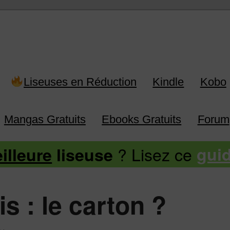
 Kindle, Kobo, Vivlio, Pocketboo
Liseuses en Réduction
Kindle
Kobo
Mangas Gratuits
Ebooks Gratuits
Forum
? Lisez ce
illeure
liseuse
gui
s : le carton ?