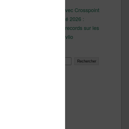
son lancement
XTEINK X4 : test avec Crosspoint
Soldes d’été 2026 :
réductions records sur les
liseuses Kobo et Vivlio
Rechercher
Rechercher