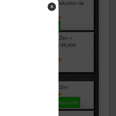
HOUSSE
réduction de
✕
15€
Voir sur Cultura.com
Vivlio Light Zen +
HOUSSE à
99,99€
129,99€
Voir sur Boulanger
Les accessibles :
Vivlio Light Zen
Voir sur Cultura.com