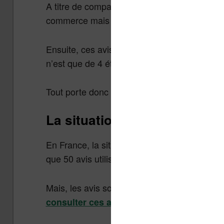
A titre de comparaison, la première Oasis e
commerce mais n’avait, à la fin, que 4 350 a
Ensuite, ces avis sont nombreux à attribuer 
n’est que de 4 étoiles – ce qui est déjà une 
Tout porte donc à croire que les utilisateur
La situation en France
En France, la situation est largement moins 
que 50 avis utilisateurs.
Mais, les avis sont bons : avec 4 étoiles d
.
consulter ces avis ici