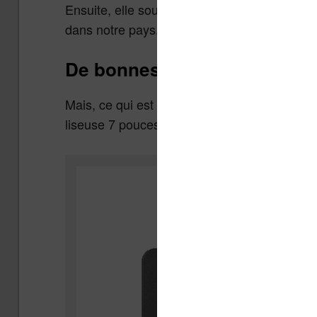
Ensuite, elle souffre de la mauvaise presse f
dans notre pays.
De bonnes perspectives
Mais, ce qui est rassurant pour Amazon, c’es
liseuse 7 pouces.