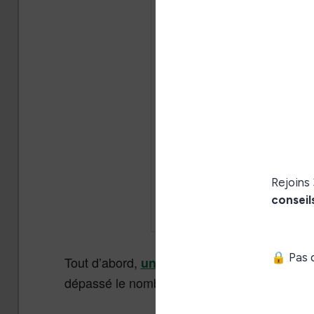
Tout d’abord,
mentionne 
un blog américain
dépassé le nombre de 1 000 en seulement tr