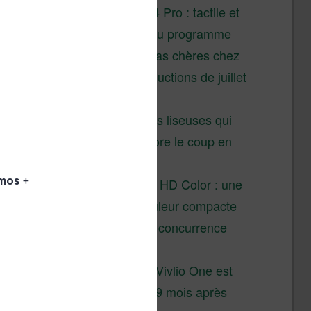
XTEINK X4 Pro : tactile et
éclairage au programme
Liseuses pas chères chez
Vivlio – réductions de juillet
2026
3 anciennes liseuses qui
valent encore le coup en
2026
Vivlio Light HD Color : une
liseuse couleur compacte
à prix défiant toute concurrence
chez Cultura
La liseuse Vivlio One est
un succès 9 mois après