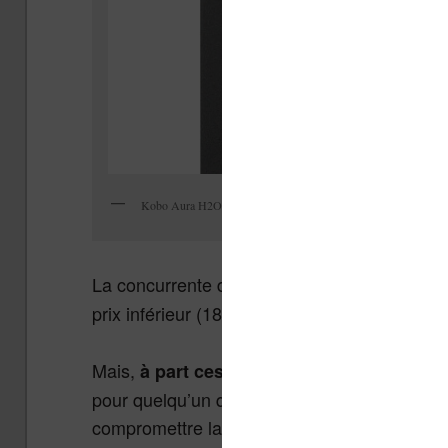
Kobo Aura H2O 2017
La concurrente directe est la
Kobo Aura H2O
prix inférieur (189 € contre 249 € pour la Oas
Mais,
à part ces deux liseuses sérieuses, 
pour quelqu’un qui souhaite une liseuse av
compromettre la portabilité de la machine de