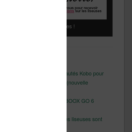
Liseuses pas chères !
Derniers articles :
Les nouveautés Kobo pour
la fin 2026 (nouvelle
liseuse)
Test de la BOOX GO 6
Gen II
Pourquoi les liseuses sont
si chères ?