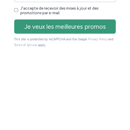
st restée deux ans au catalogue du géant du e-
vis d’acheteurs.
la note de 5 étoiles à la liseuse, même si la moyenne
bonne note pour un appareil à plus de 200 €.
s aiment beaucoup cette machine de 7 pouces.
favorable. Tout d’abord, la Kindle Oasis ne compte
e moyenne dont 66% de 5 étoiles. Vous pouvez