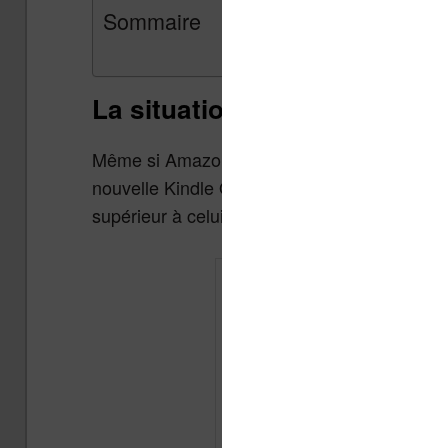
Sommaire
La situation aux USA
Même si Amazon ne communique pas sur les 
nouvelle Kindle Oasis (deuxième version sor
supérieur à celui de la première édition.