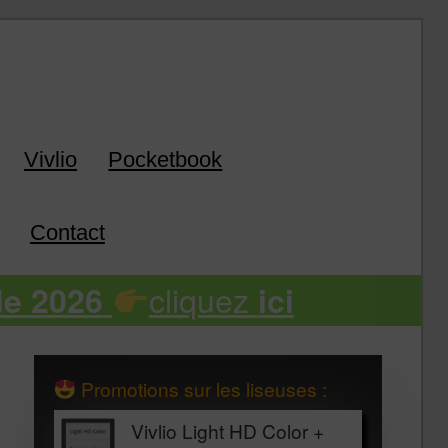
k
Vivlio
Pocketbook
Contact
cliquez
de 2026
ici
Promotions sur les liseuses :
Vivlio Light HD Color +