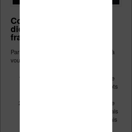
Comment utiliser le
dictionnaire anglais –
français ?
Par contre, une nouvelle option s’offre à
vous :
vous pouvez choisir le dictionnaire
Oxford qui affiche le sens des mots
en anglais
vous pouvez choisir le dictionnaire
Hachette Oxford Anglais – Français
qui va traduire les mots en français