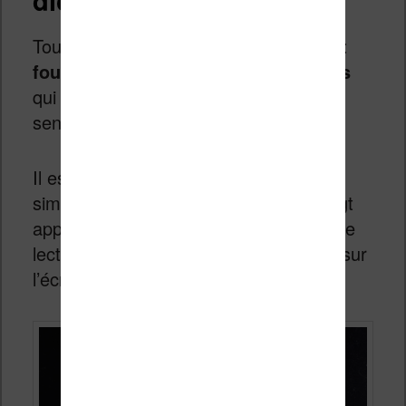
Tout d’abord,
votre liseuse Kindle est
fournie avec un dictionnaire français
qui permet rapidement de connaître le
sens et la définition d’un mot.
Il est activé par défaut et s’utilise très
simplement : il suffit de laisser son doigt
appuyé sur un mot du texte en cours de
lecture pour que sa définition s’affiche sur
l’écran de la Kindle.