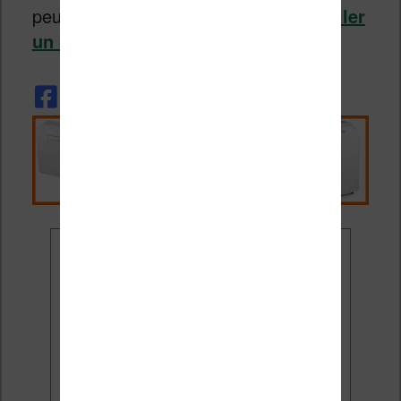
peut vous intéresser :
comment installer
un dictionnaire sur liseuse Kobo ?
Ne rate plus aucune
promo liseuse !
Rejoins 3500 lecteurs qui
reçoivent chaque mois les