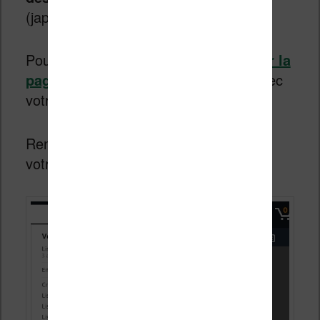
(japonais, tamoul, etc.).
Pour cela vous devez
vous rendre sur la
page amazon.fr
et vous connecter avec
votre compte client.
Rendez-vous dans la rubrique “Gérer
votre contenu et vos appareils”.