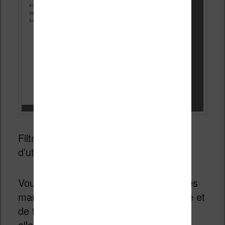
Filtrer sur “Dictionnaire et guides
d’utilisateur”.
Vous verrez la liste complète de tous les
manuels utilisateurs pour liseuse Kindle et
de tous les dictionnaires disponibles :
allemand, italien, espagnol, chinois,