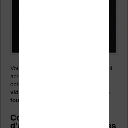
Vous pouvez même faire le changement
après avoir appuyé sur un mot pour
obtenir sa définition. (vous avez
une
vidéo à la fin de cet page qui montre
tout
)
Comment traduire dans
d’autres langues les textes