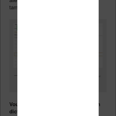
tamoul, japonais, etc.
Vous pouvez ajouter de nouveaux dictionnaires sur votre liseuse
Kindle depuis cet écran.
Vous pouvez ensuite sélectionner un
dictionnaire et l’envoyer vers votre