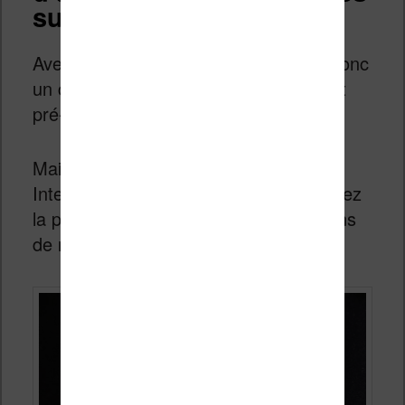
sur sa Kindle ?
Avec votre liseuse Kindle, vous avez donc
un choix limité de dictionnaires qui sont
pré-installés.
Mais, en connectant votre machine à
Internet (il faut activer le Wifi), vous avez
la possibilité d’accéder à des traductions
de mots dans de nombreuses langues.