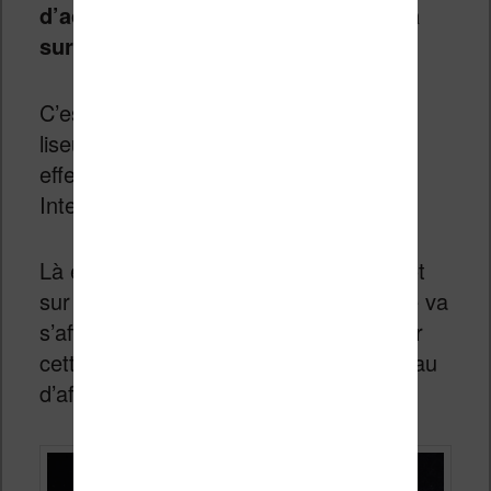
d’accéder à une définition Wikipedia
sur liseuse Kindle
.
C’est aussi activé par défaut si votre
liseuse est connectée en Wifi (il est en
effet nécessaire d’avoir une connexion
Internet pour accéder à
Wikipedia
).
Là encore, vous devez surligner un mot
sur l’écran. La définition du dictionnaire va
s’afficher mais vous pouvez faire défiler
cette définition pour accéder au panneau
d’affichage Wikipedia.