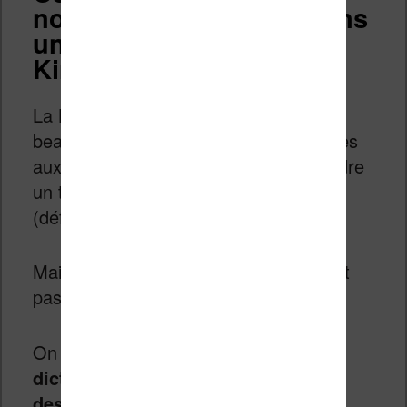
nouveau dictionnaire dans
une autre langue sur
Kindle ?
La Kindle est une liseuse qui propose
beaucoup de choses en matière d’accès
aux informations pour mieux comprendre
un texte en français et en anglais
(définition, traduction, Wikipedia).
Mais, on peut imaginer que cela ne soit
pas suffisant.
On peut donc
envisager l’ajout de
dictionnaires supplémentaires pour
des langues moins répandues