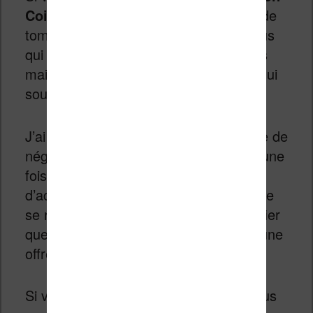
Coin
, vous aurez peut-être la chance de
tomber sur quelqu’un près de chez vous
qui a une liseuse depuis quelques mois
mais qui ne s’en sert pas vraiment et qui
souhaite s’en débarrasser.
J’ai remarqué qu’il est souvent possible de
négocier pour gagner quelques euros une
fois qu’on a manifesté son intention
d’acheter. Doc, le mieux c’est encore de
se rendre chez les personne pour vérifier
que la liseuse fonctionne bien et faire une
offre si tout est okay.
Si vous préférez un service en ligne plus