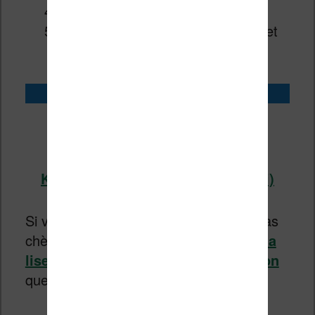
un écran tactile
l’intégration avec Prime Reading et
l’abonnement Kindle
Acheter la liseuse Kindle
Kindle chez Amazon (cliquez ici)
Kindle chez Boulanger (cliquez ici)
Si vous souhaitez une liseuse Kindle pas
chère et neuve, c’est sans doute vers
la
liseuse Kindle disponible sur Amazon
que vous devez vous tourner.