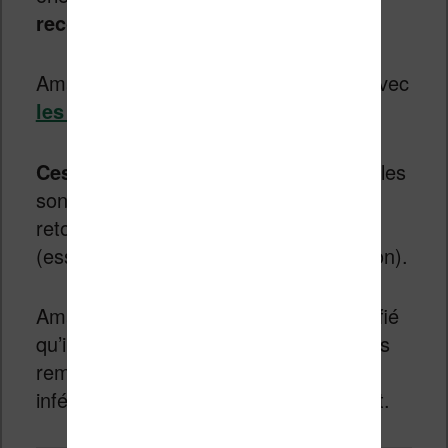
reconditionnées
chez Amazon.
Amazon a peut-être ce qu’il vous fait avec
les liseuses Kindle reconditionnées
.
Ces liseuses sont parfois neuves.
Elles
sont reconditionnées car elles ont été
retournée par leur premier acheteur
(essai de l’acheter puis retour à Amazon).
Amazon a ensuite testé le produit, vérifié
qu’il fonctionnait bien, et a décidé de les
remettre dans sa boutique à un prix
inférieur à celui proposé habituellement.