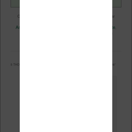
Liseuses et eReader
Ce contenu a été publié dans
par
Nicolas (actu liseuse, ebook, etc)
, et marqué avec
Amazon
Bonnes affaires
Kindle
Kindle Paperwhite
,
,
,
,
Kindle Voyage
promo
,
. Mettez-le en favori avec son
permalien
.
5 THOUGHTS ON “
ACHETER UNE LISEUSE KINDLE PAS CHÈRE EN 2026
”
Le
5 janvier 2018 à 15 h 31 min
,
Ernestine
a dit :
Bonjour,