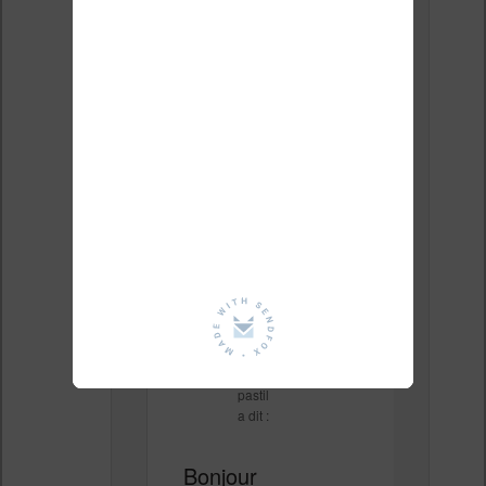
d’Amazon qui a refusé le
retour car … c’est une
offre reconditionnée !
Très très déçue, je
préfère mettre vos
lecteurs.trices au courant
!
↓
Répondre
Le
4 avril 2018 à 12
h 53 min
,
pastil
a dit :
Bonjour