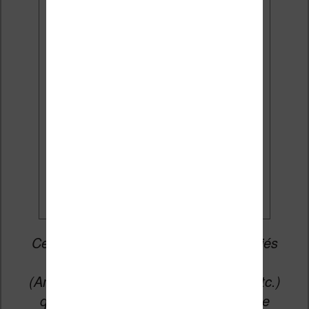
Email:
J'accepte de recevoir des
mises à jour et des promotions
par e-mail.
Je veux les meilleures
promos
Cet article peut contenir des liens affiliés
vers les sites partenaires du site
(Amazon, Fnac, Cultura, Boulanger, etc.)
qui permettent aux auteurs du site de