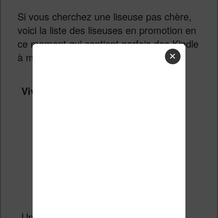
Si vous cherchez une liseuse pas chère,
voici la liste des liseuses en promotion en
ce moment qui contient parfois des Kindle
à moins de 100€ :
✕
Vivlio Light HD Color + Housse
Un bon prix pour une liseuse couleur