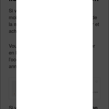
Si vous êtes un peu moins pressé et
moins regardant concernant la qualité de
la machine, vous pouvez vous procurer et
acheter une liseuse d’occasion.
Vous avez plusieurs solutions : regarder
en ligne, sur un site qui propose de
l’occasion, ou éplucher les petites
annonces locales.
Si vous allez sur
un site comme Le Bon