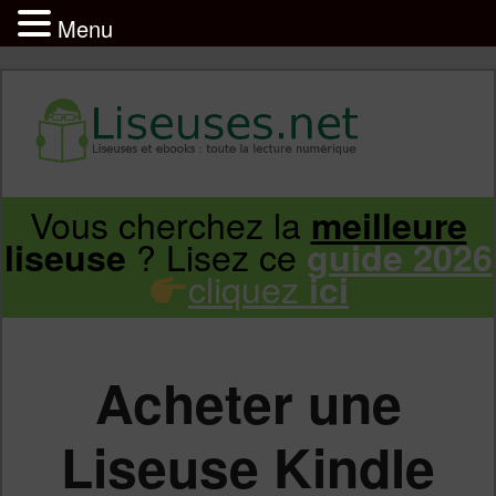
Menu
Liseuse et ebook : tout savoir
Infos sur les liseuses Kindle, Kobo,
Vous cherchez la
meilleure
Aller
Aller
Vivlio, Pocketbook
? Lisez ce
liseuse
guide 2026
cliquez
ici
au
au
contenu
contenu
Acheter une
principal
secondaire
Liseuse Kindle