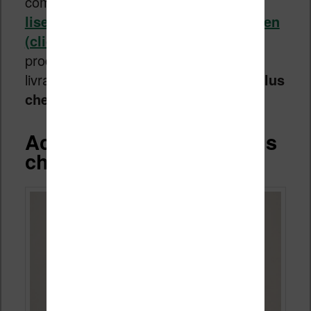
complet, vous pouvez regarder
les
liseuses Kindle en vente chez Rakuten
(cliquez ici)
. Ce site présente des
produits d’occasion avec un service de
livraison, garantie, etc.
C’est un peu plus
cher, mais c’est aussi le plus sûr
.
Acheter la Kindle la moins
chère