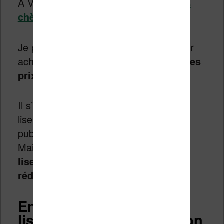
A Voir :
Liseuses Kindle Amazon pas
chère (reconditionnées)
Je pense que c’est le bon moment pour
acheter une liseuse reconditionné car
les
prix sont intéressants.
Il s’agit des prix constatés pour les
liseuses avec offres spéciales (de la
publicité s’affiche sur l’écran en veille).
Mais vous trouverez aussi parfois
des
liseuses sans offre spéciale à prix
réduit
.
Encore moins cher : les
liseuses Kindle d’occasion