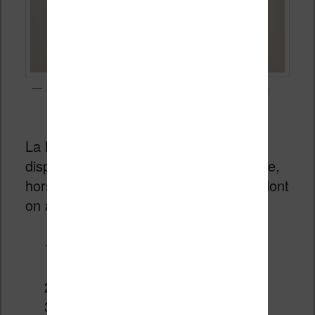
Toutes les liseuses Kindle ont une librairie intégrée qui permet de
télécharger des ebooks gratuits
La liseuse Kindle la moins chère est
disponible pour 109€ (prix 2026 de base,
hors promotion). Elle propose tout ce dont
on a besoin sur une liseuse :
une autonomie de plusieurs
semaines
un écran à encre électronique
un éclairage