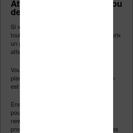
Attendre une promotion ou
des soldes
Si vous voulez absolument une liseuse
toute neuve mais que vous trouvez le prix
un peu fort, vous pouvez toujours
attendre une promotion.
Vous pouvez déjà consulter les bons
plans du site pour voir si une promotion
est en cours.
Ensuite, si ce n’est pas le cas, vous
pouvez vous inscrire gratuitement à la
newsletter pour être averti des
promotions sur les liseuses Kindle (et les