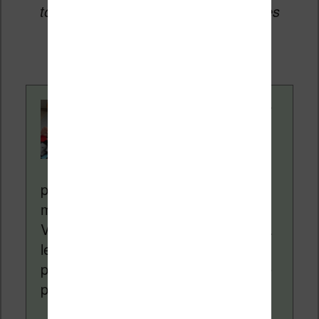
toucher une petite commission sur les
ventes de ces sites sans coût
supplémentaire pour vous.
Contenu rédigé par
Nicolas. Le site
Liseuses.net existe
depuis plus de 14 ans
pour vous aider à naviguer dans le
monde des liseuses (Kindle, Kobo,
Vivlio, etc) et faire la promotion de la
lecture (numérique ou non). Vous
pouvez en savoir plus en lisant notre
page
a propos
.