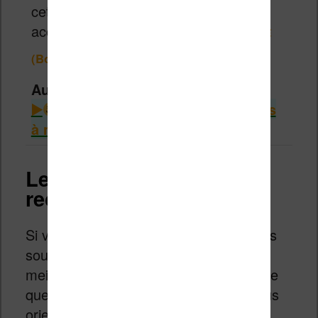
cette liseuse de 6 pouces très
accessible.
99,98€
129,99€
(Boulanger)
Autres infos intéressantes
Consulter le guide des liseuses
à moins de 100€
Les Kindle
reconditionnées
Si vous êtes dans l’urgence et que vous
souhaitez une
liseuse Kindle
dans le
meilleur état possible, mais moins chère
que le prix par défaut, vous devrez vous
orienter vers le rayon des liseuses