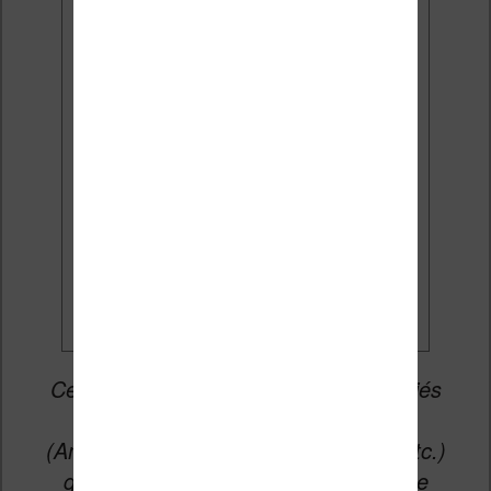
Email:
J'accepte de recevoir des
mises à jour et des promotions
par e-mail.
Je veux les meilleures
promos
Cet article peut contenir des liens affiliés
vers les sites partenaires du site
(Amazon, Fnac, Cultura, Boulanger, etc.)
qui permettent aux auteurs du site de