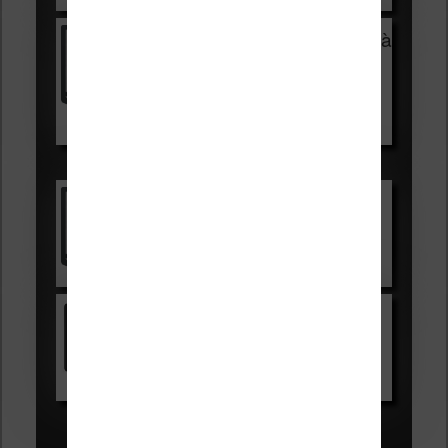
Vivlio Light Zen + HOUSSE à
99,99€
129,99€
Voir sur Boulanger
Les accessibles :
Vivlio Light Zen
Voir sur Cultura.com
Kindle
Voir sur Amazon.fr
Les Meilleures liseuses pour août
2026