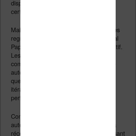
disponibles dès cet été, si l’on se fie à
certaines rumeurs.
Mais, comme toujours avec ces liseuses
regroupées sous la gamme Sony Digital
Paper, le prix devrait être assez prohibitif.
Les précédents modèles ont été
commercialisés avec un prix qui tourne
autour des 700€, il n’y a pas de raison
que cela change avec ces nouvelles
itérations dotées d’un écran plus
performant.
Compte tenu de l’engouement qu’il y a
autour de ce type d’appareil (comme la
récente reMarkable 2), il serait intéressant