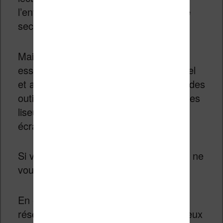
l’entreprise continue son chemin sur ce
secteur.
Mais, Sony s’adresse maintenant
essentiellement au monde professionnel
et aux entreprises en commercialisant des
outils de prises de note numériques : des
liseuses de 10.3 et 13.3 pouces avec
écran tactile et stylet.
Si vous n’avez pas croisé ces liseuses, ne
vous inquiétez pas : moi non plus !
En effet, il s’agit de machines surtout
réservées aux États-Unis et à l’Asie, deux