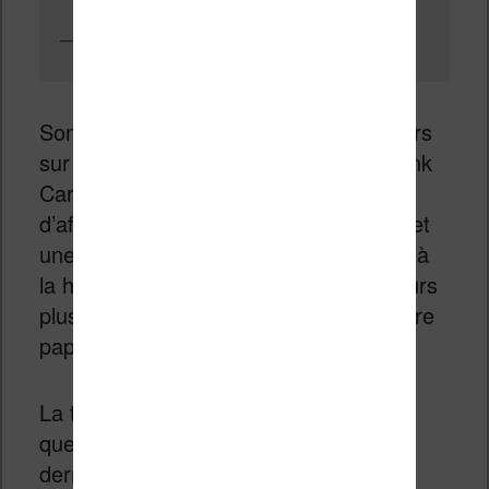
Sony DPT-S1 (ancienne liseuse)
Sony a donc fait plancher ses ingénieurs
sur une évolution de la technologie E Ink
Carta pour proposer un résultat
d’affichage avec un meilleur contraste et
une vitesse de rafraîchissement revue à
la hausse, offrant alors un rendu toujours
plus proche de celui obtenu avec un livre
papier.
La technologie Carta existe depuis
quelques années maintenant et sa
dernière version, Carta HD, équipe les