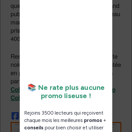
que Sony s’intéresse à nouveau au grand
public puisqu’il semble y avoir un nouveau
marché pour ces liseuses / appareil de
prise de note dont le prix est d’environ
400€.
Reste à voir si ce nouvel écran, qui reste
noir et blanc, a un avenir face à la montée
en puissance des liseuses couleurs, en
particulier avec l’arrivée de la
InkPad
Color
et la sortie en France de la
Vivlio
Color
.