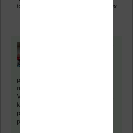
toucher une petite commission sur les
ventes de ces sites sans coût
supplémentaire pour vous.
Contenu rédigé par
Nicolas. Le site
Liseuses.net existe
depuis plus de 14 ans
pour vous aider à naviguer dans le
monde des liseuses (Kindle, Kobo,
Vivlio, etc) et faire la promotion de la
lecture (numérique ou non). Vous
pouvez en savoir plus en lisant notre
page
a propos
.