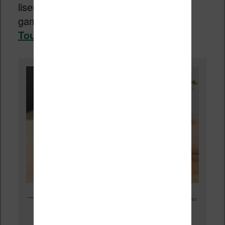
liseuses actuelles haut et moyen de
gamme (
Kindle Paperwhite
,
Vivlio
Touch HD
,
Kobo Clara HD
, etc.).
Sony dpt-rp1 liseuse de 13.3 pouces sortie il y a quelques années
maintenant