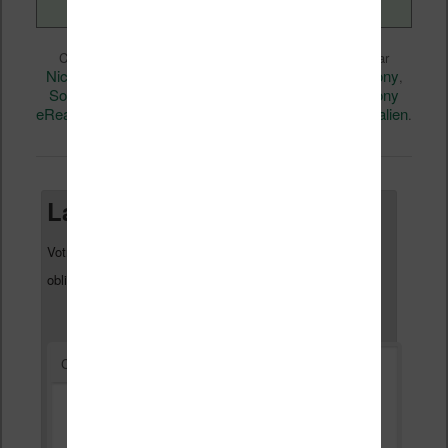
Liseuses et eReader
Ce contenu a été publié dans
par
Nicolas (actu liseuse, ebook, etc)
Sony
, et marqué avec
,
Sony DPT-CP1
Sony DPT-RP1
Sony DPT-S1
Sony
,
,
,
eReader
Technique
permalien
,
. Mettez-le en favori avec son
.
Laisser un commentaire
Votre adresse e-mail ne sera pas publiée.
Les champs
*
obligatoires sont indiqués avec
*
Commentaire