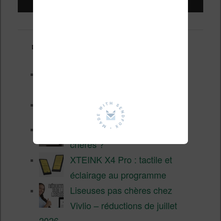
Derniers articles :
Les nouveautés Kobo pour la
fin 2026 (nouvelle liseuse)
Test de la BOOX GO 6 Gen II
Pourquoi les liseuses sont si
chères ?
XTEINK X4 Pro : tactile et
éclairage au programme
Liseuses pas chères chez
Vivlio – réductions de juillet
2026