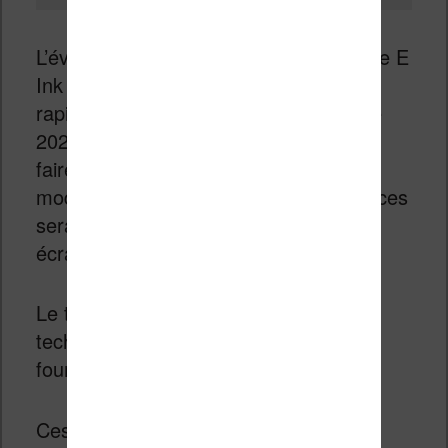
L’évolution de Sony et E Ink est appelée E
Ink Carta 1250 et devrait arriver
rapidement, dans le courant de l’année
2021, dans deux liseuses capables de
faire de la prise de note. Un premier
modèle équipé d’un écran de 10.3 pouces
sera proposé puis, un second, avec un
écran plus grand de 13.3 pouces.
Le tactile sera assurée par une
technologie Wacom et un stylet sera
fourni avec chaque machine.
Ces appareils pourraient même être