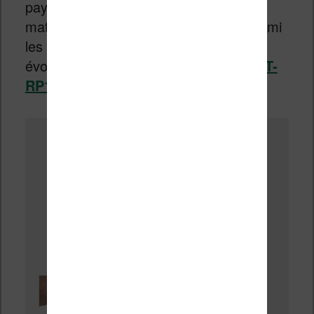
pays assez friands de solutions
matérielles et de dématérialisation. Parmi
les modèles emblématiques, on peut
évoquer les
Sony DPT-S1
et
Sony DPT-
RP1
.