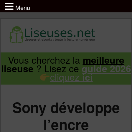
Menu
Liseuse et ebook : tout savoir
Infos sur les liseuses Kindle, Kobo,
Vous cherchez la
meilleure
Aller
Aller
Vivlio, Pocketbook
? Lisez ce
liseuse
guide 2026
cliquez
ici
au
au
contenu
contenu
Sony développe
principal
secondaire
l’encre