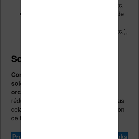
des jeux vidéos, des macbook, etc.
Boulanger
: informatique, barre de
son, TV, gros électroménager
(réfrigérateur, machine à laver, etc.),
aspirateurs balais, etc.
Soldes sur les ebooks
Comme toujours, il y a des livres en
soldes ou plutôt des promotions
orchestrées par les éditeurs
. La
réduction n’est pas très importante, mais
cela vaut le coup pour faire une provision
de titres à lire sur sa liseuse.
Promotions du moment sur les ebooks