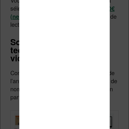
Vous pouvez aussi vous tourner vers la
sélection des
liseuses à moins de 100€
(neuves)
si vous cherchez un appareil de
lecture d’ebooks à prix contenu.
Soldes d’été 2026 : high-
tech, smartphone, jeux
vidéos, DVD, etc
Comme à chaque fois à cette période de
l’année, vous aurez des réductions sur de
nombreux rayons (high tech et photo en
particulier).