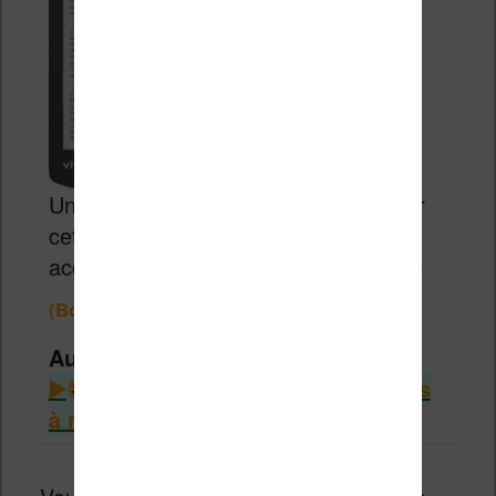
Un excellent rapport qualité / prix pour
cette liseuse de 6 pouces très
accessible.
99,98€
129,99€
(Boulanger)
Autres infos intéressantes
Consulter le guide des liseuses
à moins de 100€