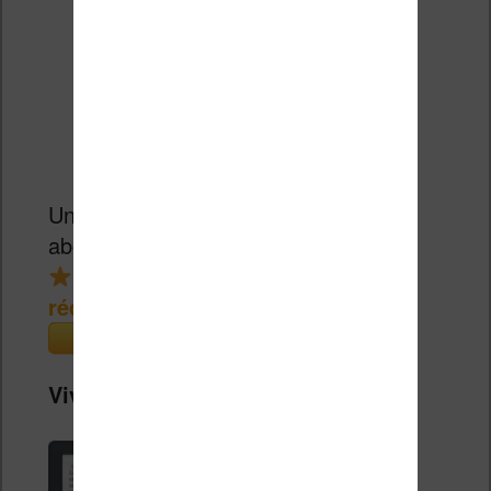
Un bon prix pour une liseuse couleur
abordable.
réduction de 15€
(Cultura)
Vivlio Light Zen + Housse