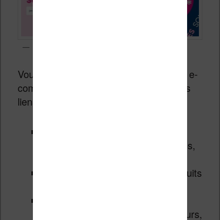
Soldes chez Cultura jusqu’à -70%
Vous pouvez accéder aux grands sites e-
commerce et aux soldes en suivant ces
liens :
Amazon.fr
: promotions sur la
mode, le high tech, les jeux vidéos,
etc
Cultura
: des soldes sur les produits
culturels,
Fnac
: on a des smartphones
Samsung en soldes, des téléviseurs,