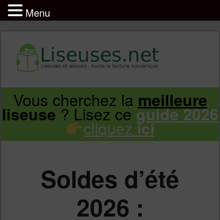
Menu
Liseuse et ebook : tout savoir
Infos sur les liseuses Kindle, Kobo,
Vous cherchez la
meilleure
Aller
Aller
Vivlio, Pocketbook
? Lisez ce
liseuse
guide 2026
cliquez
ici
au
au
contenu
contenu
Soldes d’été
principal
secondaire
2026 :