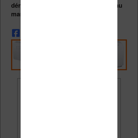
déroulent du
mercredi 24 juin 2026
au
mardi 21 juillet 2026 inclus.
Ne rate plus aucune
promo liseuse !
Rejoins 3500 lecteurs qui
reçoivent chaque mois les