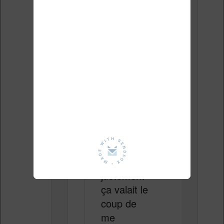
s.
Je trouve
qu’aujourd
’hui le prix
des
liseuses
s’est un
peu
enflammé,
et je me
demandai
s si
justement
ça valait le
coup de
me