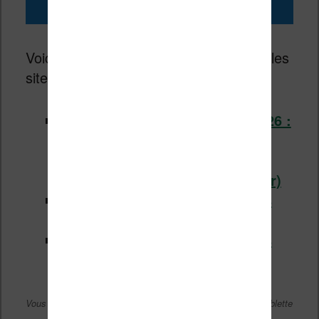
pour
juillet 2026
Voici les réductions sur les ebooks sur les
sites de libraires en ligne :
Les promotions pour juillet 2026 :
spécial ROMANCE, POLAR et
THRILLER –
des centaines de
romans en réduction
(Cultura.fr)
Les promotions sur les ebooks
Kobo (Fnac.com)
Les promotions sur les ebooks
Kindle (Amazon.fr)
Vous pouvez lire ces ebooks sur liseuse, smartphone ou tablette