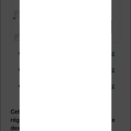
Meilleures ventes de livres chez
Fnac.com (cliquez ici)
Meilleures ventes de livres chez
Cultura.fr (cliquez ici)
Meilleures ventes de livres chez
Amazon.fr (cliquez ici)
Cet article sera mis à jour
régulièrement durant toute la période
des soldes d’hiver 2025 qui se