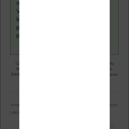
monde des liseuses (Kindle, Kobo,
Vivlio, etc) et faire la promotion de la
lecture (numérique ou non). Vous
pouvez en savoir plus en lisant notre
page
a propos
.
Actualité
Nicolas (actu
Ce contenu a été publié dans
par
liseuse, ebook, etc)
Bonnes affaires
, et marqué avec
,
Kindle
Kobo
Livres
promo
Vivlio
,
,
,
,
. Mettez-le en favori avec
permalien
son
.
10 THOUGHTS ON “
SOLDES D’ÉTÉ 2026 : RÉDUCTIONS RECORDS SUR LES
LISEUSES KOBO ET VIVLIO
”