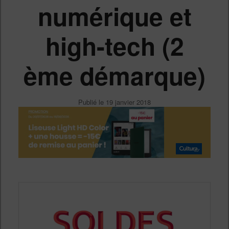
numérique et
high-tech (2
ème démarque)
Publié le
19 janvier 2018