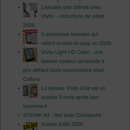
Liseuses pas chères chez
Vivlio – réductions de juillet
2026
3 anciennes liseuses qui
valent encore le coup en 2026
Vivlio Light HD Color : une
liseuse couleur compacte à
prix défiant toute concurrence chez
Cultura
La liseuse Vivlio One est un
succès 9 mois après son
lancement
XTEINK X4 : test avec Crosspoint
Soldes d’été 2026 :