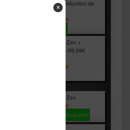
HOUSSE
réduction de
✕
15€
Voir sur Cultura.com
Vivlio Light Zen +
HOUSSE à
99,99€
129,99€
Voir sur Boulanger
Les accessibles :
Vivlio Light Zen
Voir sur Cultura.com