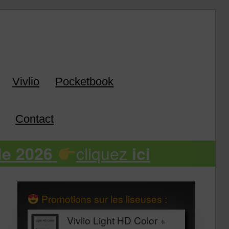
k
Vivlio
Pocketbook
Contact
cliquez
de 2026
ici
Promotions sur les liseuses :
Vivlio Light HD Color +