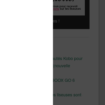
Liseuses pas chères !
Derniers articles :
Les nouveautés Kobo pour
la fin 2026 (nouvelle
liseuse)
Test de la BOOX GO 6
Gen II
Pourquoi les liseuses sont
si chères ?