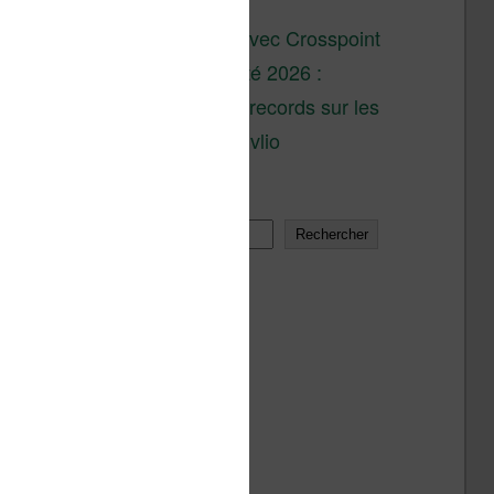
son lancement
XTEINK X4 : test avec Crosspoint
Soldes d’été 2026 :
réductions records sur les
liseuses Kobo et Vivlio
Rechercher
Rechercher