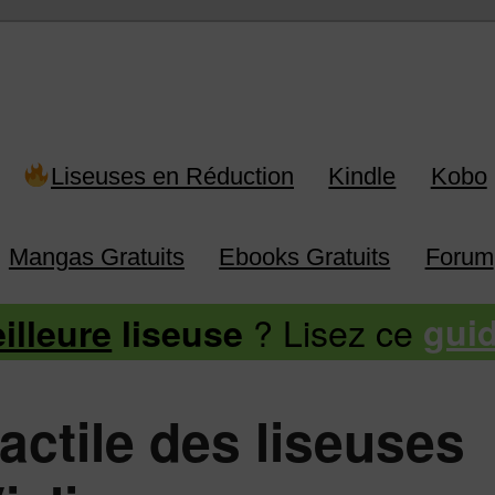
 Kindle, Kobo, Vivlio, Pocketboo
Liseuses en Réduction
Kindle
Kobo
Mangas Gratuits
Ebooks Gratuits
Forum
? Lisez ce
illeure
liseuse
gui
tactile des liseuses