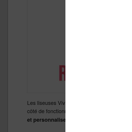
Les liseuses Vivlio ont le logiciel le plus co
côté de fonctionnalités très intéressantes. Da
et personnaliser l’écran tactile de votre li