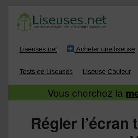
Liseuse et ebook : tout savoir
Infos sur les liseuses
Aller
Aller
Liseuses.net
Acheter une liseuse
au
au
Tests de Liseuses
Liseuse Couleur
contenu
contenu
Vous cherchez la
me
principal
secondaire
Régler l’écran 