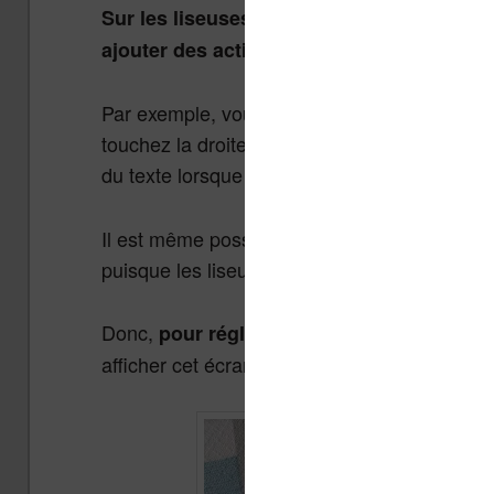
Sur les liseuses Vivlio, il est possible de
ajouter des actions à faire lorsque vous t
Par exemple, vous pouvez indiquer à la liseus
touchez la droite de l’écran. Vous pouvez a
du texte lorsque vous touchez le bas de l’écra
Il est même possible de désactiver des fonctio
puisque les liseuses Vivlio ont des boutons p
Donc,
, vous dev
pour régler l’écran tactile
afficher cet écran :