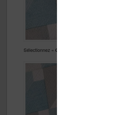
Sélectionnez «
» :
Gestes en mode lecture