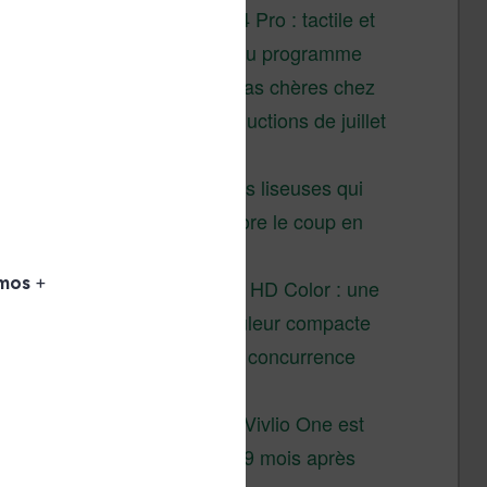
XTEINK X4 Pro : tactile et
éclairage au programme
Liseuses pas chères chez
Vivlio – réductions de juillet
2026
3 anciennes liseuses qui
valent encore le coup en
2026
Vivlio Light HD Color : une
liseuse couleur compacte
à prix défiant toute concurrence
chez Cultura
La liseuse Vivlio One est
un succès 9 mois après