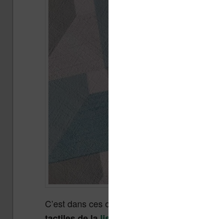
C’est dans ces options que
vous pouvez att
tactiles de la
liseuse Vivlio
en mode lectu