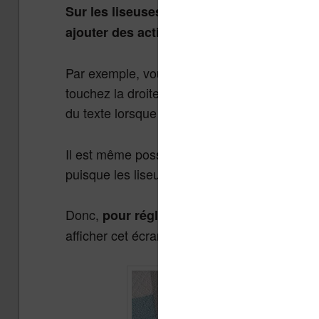
Sur les liseuses Vivlio, il est possible de
ajouter des actions à faire lorsque vous t
Par exemple, vous pouvez indiquer à la liseus
touchez la droite de l’écran. Vous pouvez a
du texte lorsque vous touchez le bas de l’écra
Il est même possible de désactiver des fonctio
puisque les liseuses Vivlio ont des boutons p
Donc,
, vous dev
pour régler l’écran tactile
afficher cet écran :