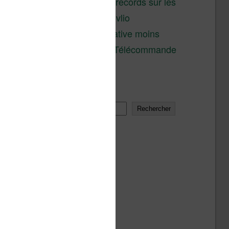
réductions records sur les
liseuses Kobo et Vivlio
Une alternative moins
chère à la Télécommande
Kobo
Rechercher
Rechercher