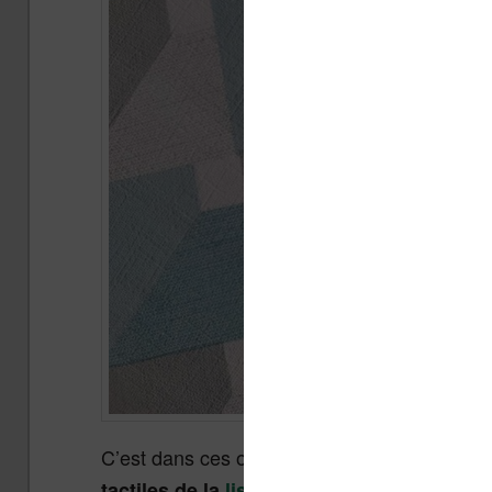
C’est dans ces options que
vous pouvez att
tactiles de la
liseuse Vivlio
en mode lectu