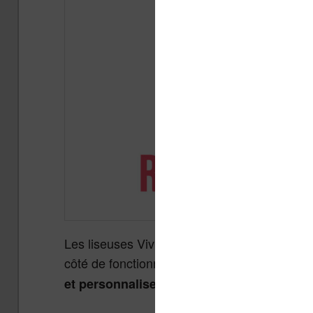
Les liseuses Vivlio ont le logiciel le plus co
côté de fonctionnalités très intéressantes. Da
et personnaliser l’écran tactile de votre li