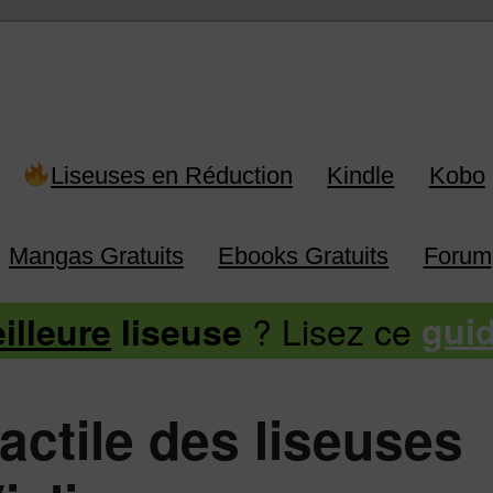
 Kindle, Kobo, Vivlio, Pocketboo
Liseuses en Réduction
Kindle
Kobo
Mangas Gratuits
Ebooks Gratuits
Forum
? Lisez ce
illeure
liseuse
gui
tactile des liseuses