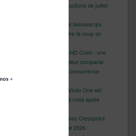
Vivlio – réductions de juillet
2026
3 anciennes liseuses qui
valent encore le coup en
2026
Vivlio Light HD Color : une
liseuse couleur compacte
à prix défiant toute concurrence
chez Cultura
La liseuse Vivlio One est
un succès 9 mois après
son lancement
XTEINK X4 : test avec Crosspoint
Soldes d’été 2026 :