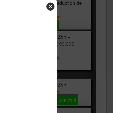
HOUSSE
réduction de
✕
15€
Voir sur Cultura.com
Vivlio Light Zen +
HOUSSE à
99,99€
129,99€
Voir sur Boulanger
Les accessibles :
Vivlio Light Zen
Voir sur Cultura.com