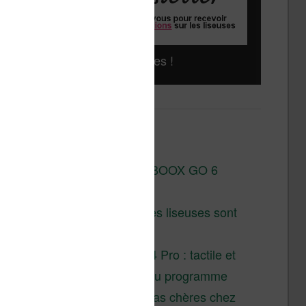
Liseuses pas chères !
Derniers articles :
Test de la BOOX GO 6
Gen II
Pourquoi les liseuses sont
si chères ?
XTEINK X4 Pro : tactile et
éclairage au programme
Liseuses pas chères chez