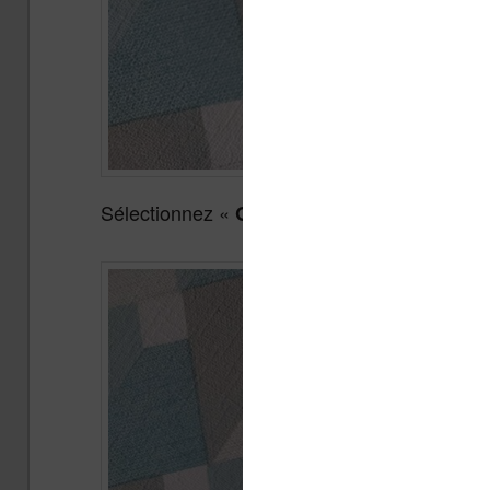
Sélectionnez «
» :
Gestes en mode lecture