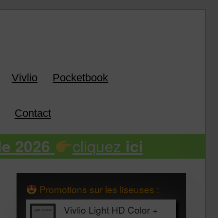
k
Vivlio
Pocketbook
Contact
cliquez
de 2026
ici
Promotions sur les liseuses :
Vivlio Light HD Color +