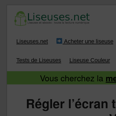
Liseuse et ebook : tout savoir
Infos sur les liseuses
Aller
Aller
Liseuses.net
Acheter une liseuse
au
au
Tests de Liseuses
Liseuse Couleur
contenu
contenu
Vous cherchez la
me
principal
secondaire
Régler l’écran 