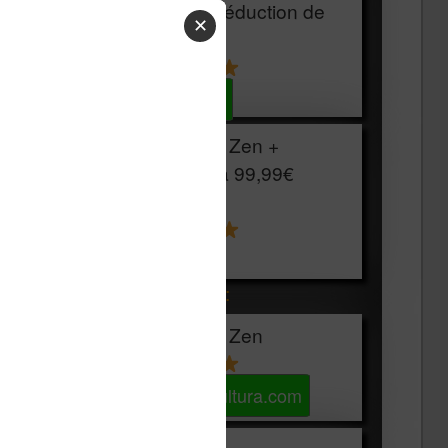
HOUSSE
réduction de
✕
15€
Voir sur Cultura.com
Vivlio Light Zen +
HOUSSE à
99,99€
129,99€
Voir sur Boulanger
Les accessibles :
Vivlio Light Zen
Voir sur Cultura.com