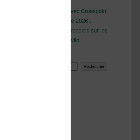
son lancement
XTEINK X4 : test avec Crosspoint
Soldes d’été 2026 :
réductions records sur les
liseuses Kobo et Vivlio
Rechercher
Rechercher