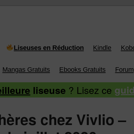
 Kindle, Kobo, Vivlio, Pocketboo
Liseuses en Réduction
Kindle
Kob
Mangas Gratuits
Ebooks Gratuits
Forum
? Lisez ce
illeure
liseuse
gui
hères chez Vivlio –