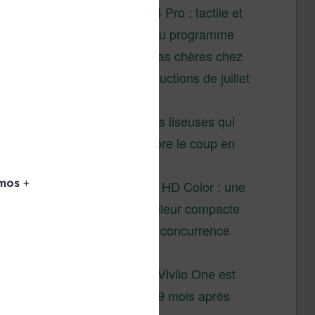
XTEINK X4 Pro : tactile et
éclairage au programme
Liseuses pas chères chez
Vivlio – réductions de juillet
2026
3 anciennes liseuses qui
valent encore le coup en
2026
Vivlio Light HD Color : une
liseuse couleur compacte
à prix défiant toute concurrence
chez Cultura
La liseuse Vivlio One est
un succès 9 mois après