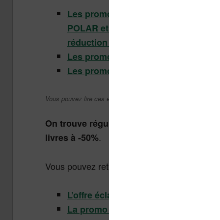
Les promotions pour juillet 2026 :
POLAR et THRILLER –
des centaine
réduction
(Cultura.fr)
Les promotions sur les ebooks Kob
Les promotions sur les ebooks Kind
Vous pouvez lire ces ebooks sur liseuse, smartphone ou tabl
On trouve régulièrement des offres édite
.
livres à -50%
Vous pouvez retrouver
ces livres numériqu
L’offre éclair Kindle de la semaine
La promo du moment sur les livres 