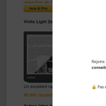
réduction de 15€
(Cultura)
Vivlio Light Zen + Housse
Un excellent rapport qualité / prix pour cett
99,98€
129,99€
(Boulanger)
Autres infos intéressantes