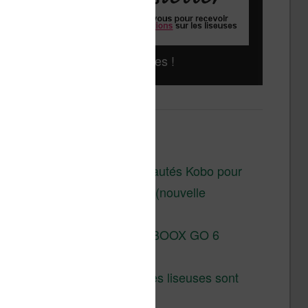
Liseuses pas chères !
Derniers articles :
Les nouveautés Kobo pour
la fin 2026 (nouvelle
liseuse)
Test de la BOOX GO 6
Gen II
Pourquoi les liseuses sont
si chères ?