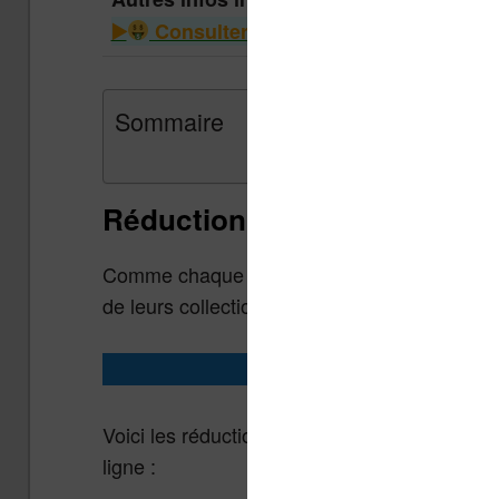
Consulter le guide des liseuses à m
Sommaire
Réduction sur les livres nu
Comme chaque semaine, les éditeurs de livres
de leurs collections.
Promotions du moment
Voici les réductions sur les ebooks sur les sit
ligne :