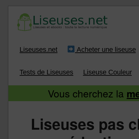
Liseuse et ebook : tout savoir
Infos sur les liseuses
Aller
Aller
Liseuses.net
Acheter une liseuse
au
au
Tests de Liseuses
Liseuse Couleur
contenu
contenu
Vous cherchez la
me
principal
secondaire
Liseuses pas c