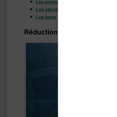
Les promotions et petits prix sur le
Les ebooks sur Rakuten (pour liseu
Les bons plans et réductions ebook
Réduction sur les livres aud