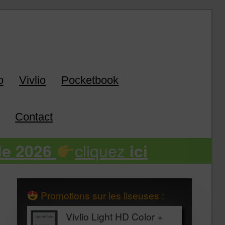
k
o
Vivlio
Pocketbook
Contact
cliquez
de 2026
ici
Promotions sur les liseuses :
Vivlio Light HD Color +