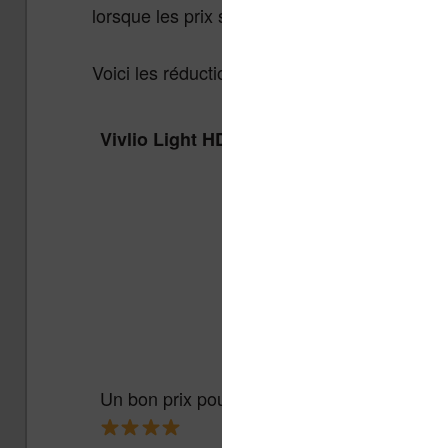
lorsque les prix sont les plus intéressant.
Voici les réductions du moment :
Vivlio Light HD Color + Housse
Un bon prix pour une liseuse couleur abord