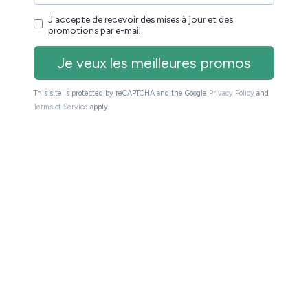
oins de 100€
mériques / ebooks
 proposent des offres spéciales sur certains titres
pour
 sur les ebooks
juillet 2026
es de libraires en