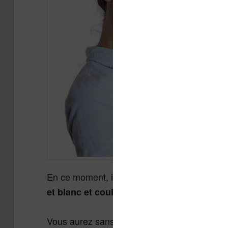
En ce moment, il y a quelques
su
réductions
de chez Vivlio avec des
et blanc et couleur
Vous aurez sans doute envie de jeter un œi