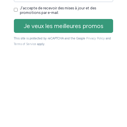
s de spam. Service 100% gratuit. Désinscription
r et des promotions par e-mail.
ers les sites partenaires du site (Amazon, Fnac, Cultura,
du site de toucher une petite commission sur les
e pour vous.