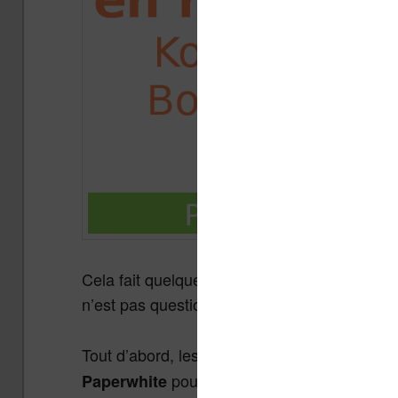
Cela fait quelques semaines qu’il y a plusie
n’est pas question de rater une bonne affaire
Tout d’abord, les amateurs de l’écosystème
pour 99,99€ (au lieu de 129,99€)
Paperwhite