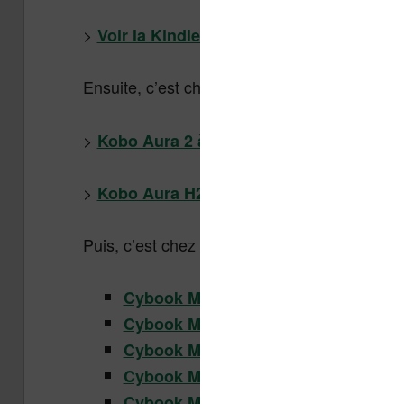
>
Voir la Kindle Paperwhite à 99,99€
Ensuite, c’est chez
qu’on trouve aussi 
Kobo
>
Kobo Aura 2 à 99,99€ au lieu de 119,99€
>
Kobo Aura H2O à 159,99€ au lieu de 179
Puis, c’est chez
qu’on trouve les me
Bookeen
Cybook Muse Light + couverture au
Cybook Muse Frontlight 2+ couvertu
Cybook Muse HD + Couverture au c
: 89,90€ (
99,90€
)
Cybook Muse Light
: 109,90€ 
Cybook Muse Frontlight 2