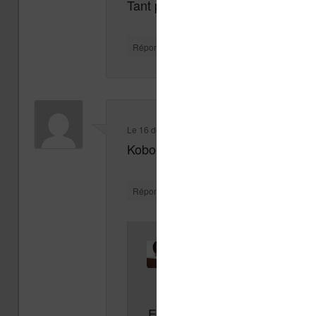
Tant pis je l’ai ratée. Du coup je 
↓
Répondre
Le
16 décembre 2017 à 20 h 22 min
,
Droop69
a d
Kobo H2O à 159€99 chez Boulan
↓
Répondre
Le
18 décembre 2017 à 10 h 21 m
Nicolas
a dit :
En effet !
https://www.boulan