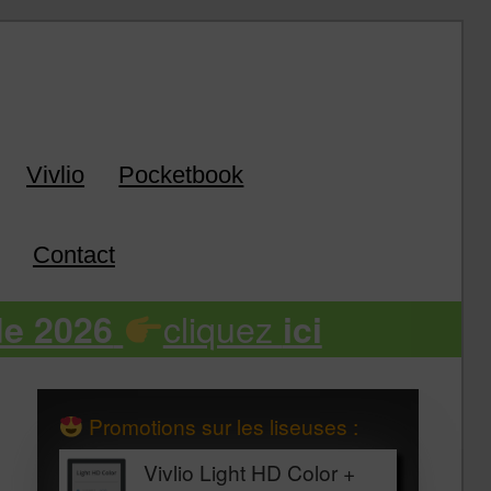
k
Vivlio
Pocketbook
Contact
cliquez
de 2026
ici
Promotions sur les liseuses :
Vivlio Light HD Color +