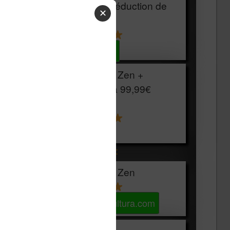
HOUSSE
réduction de
✕
15€
Voir sur Cultura.com
Vivlio Light Zen +
HOUSSE à
99,99€
129,99€
Voir sur Boulanger
Les accessibles :
Vivlio Light Zen
Voir sur Cultura.com