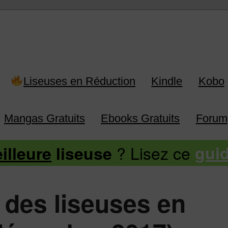
 Kindle, Kobo, Vivlio, Pocketboo
Liseuses en Réduction
Kindle
Kobo
Mangas Gratuits
Ebooks Gratuits
Forum
? Lisez ce
illeure
liseuse
gui
f des liseuses en