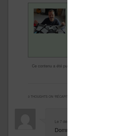
Contenu rédigé par Nicol
ans pour vous aider à navi
Vivlio, etc) et faire la pr
en savoir plus en lisant n
Liseuses et eReader
N
Ce contenu a été publié dans
par
promo
. Mettez-l
3 THOUGHTS ON “
RÉCAPITULATIF DES LISEUSES EN RÉDUCTION (DÉC
Le
7 décembre 2017 à 19 h 32 min
,
Max
a dit :
Dommage il y avait une promo sy