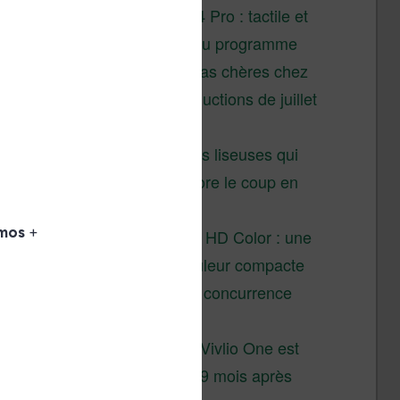
XTEINK X4 Pro : tactile et
éclairage au programme
Liseuses pas chères chez
Vivlio – réductions de juillet
2026
3 anciennes liseuses qui
valent encore le coup en
2026
Vivlio Light HD Color : une
liseuse couleur compacte
à prix défiant toute concurrence
chez Cultura
La liseuse Vivlio One est
un succès 9 mois après