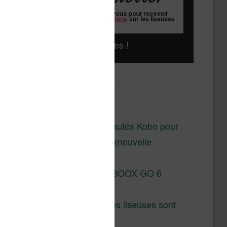
Liseuses pas chères !
Derniers articles :
Les nouveautés Kobo pour
la fin 2026 (nouvelle
liseuse)
Test de la BOOX GO 6
Gen II
Pourquoi les liseuses sont
si chères ?