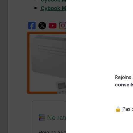
: 129,90€ (
139,90€
)
Cybook Muse HD
Ne rate plus aucune promo lis
Rejoins 3500 lecteurs qui reçoivent cha