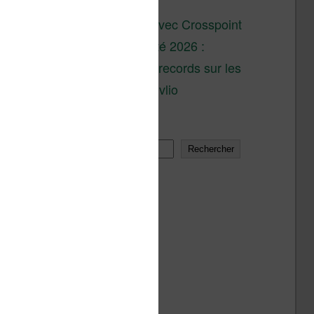
son lancement
XTEINK X4 : test avec Crosspoint
Soldes d’été 2026 :
réductions records sur les
liseuses Kobo et Vivlio
Rechercher
Rechercher