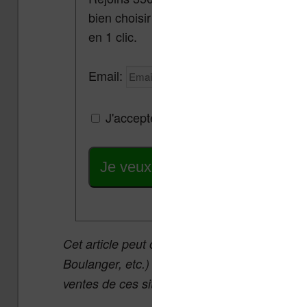
bien choisir et utiliser leur liseuse.
Pa
en 1 clic.
Email:
J'accepte de recevoir des mises à jou
Je veux les meilleures promos
Cet article peut contenir des liens affiliés v
Boulanger, etc.) qui permettent aux auteurs 
ventes de ces sites sans coût supplémentair