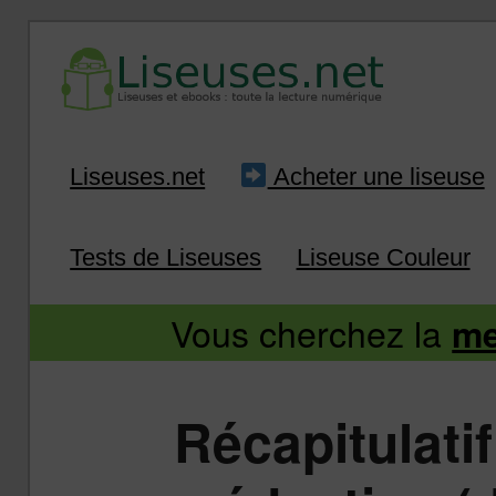
Liseuse et ebook : tout savoir
Infos sur les liseuses
Aller
Aller
Liseuses.net
Acheter une liseuse
au
au
Tests de Liseuses
Liseuse Couleur
contenu
contenu
Vous cherchez la
me
principal
secondaire
Récapitulati