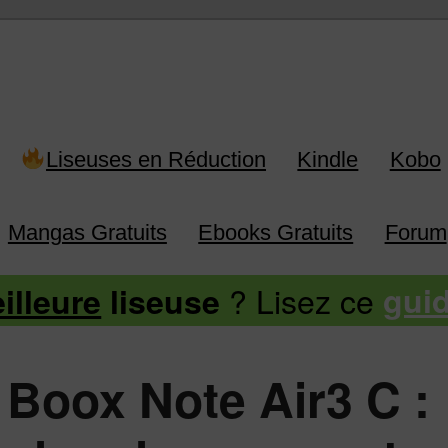
 Kindle, Kobo, Vivlio, Pocketboo
Liseuses en Réduction
Kindle
Kobo
Mangas Gratuits
Ebooks Gratuits
Forum
? Lisez ce
illeure
liseuse
gui
 Boox Note Air3 C :