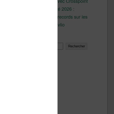
XTEINK X4 : test avec Crosspoint
Soldes d’été 2026 :
réductions records sur les
liseuses Kobo et Vivlio
Rechercher
Rechercher