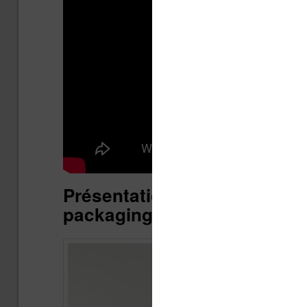
Présentation de la liseuse O
packaging