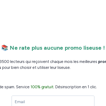
onnement général de la liseuse Onyx Boox Note
.
réalisation de ce test