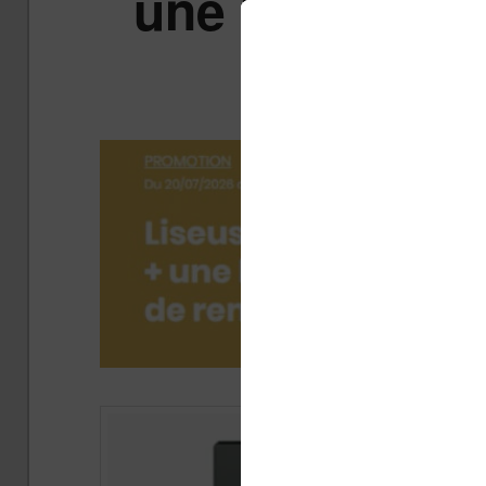
une liseuse c
co
Publ