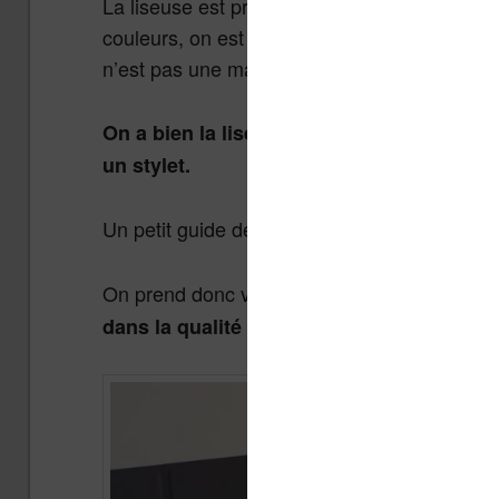
La liseuse est présentée dans une superbe bo
couleurs, on est sans doute allé chercher l’
n’est pas une mauvaise chose.
On a bien la liseuse Onyx Boox Note Air3
un stylet.
Un petit guide de démarrage papier est aussi 
On prend donc vite en main la machine et c’e
dans la qualité des matériaux à ce que l’