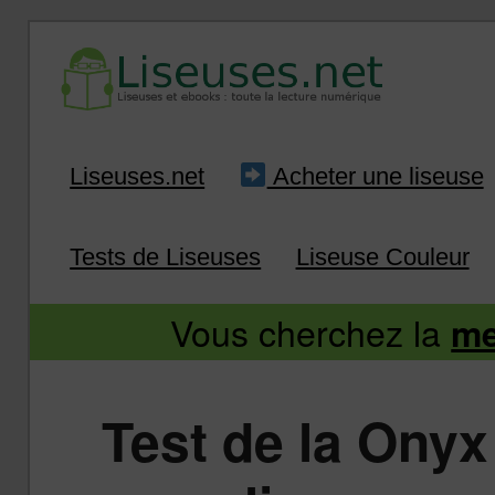
Liseuse et ebook : tout savoir
Infos sur les liseuses
Aller
Aller
Liseuses.net
Acheter une liseuse
au
au
Tests de Liseuses
Liseuse Couleur
contenu
contenu
Vous cherchez la
me
principal
secondaire
Test de la Onyx