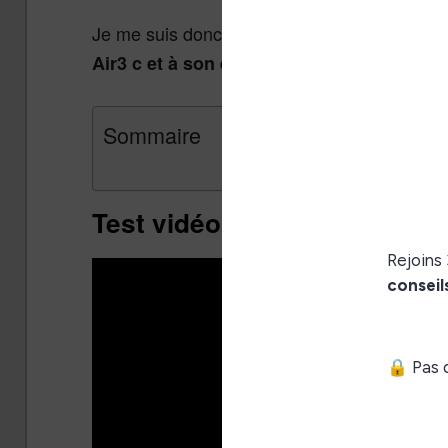
Je me suis donc surtout intéressé au
foncti
Air3 c et à son écran pour la lecture et la 
Sommaire
Test vidéo