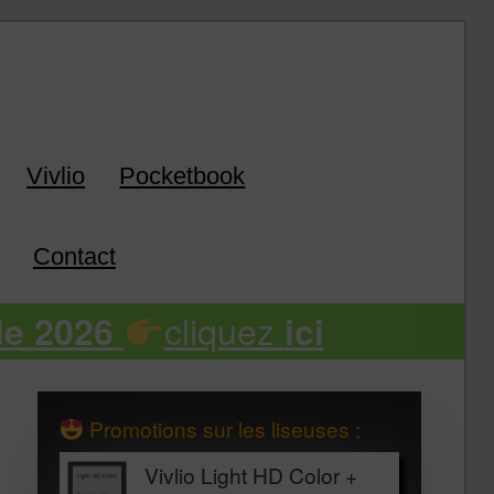
k
Vivlio
Pocketbook
Contact
cliquez
de 2026
ici
Promotions sur les liseuses :
Vivlio Light HD Color +