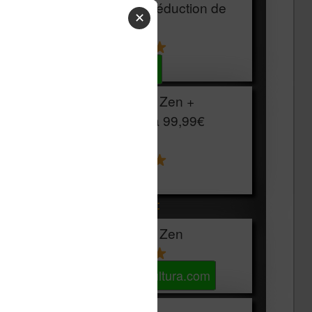
HOUSSE
réduction de
✕
15€
Voir sur Cultura.com
Vivlio Light Zen +
HOUSSE à
99,99€
129,99€
Voir sur Boulanger
Les accessibles :
Vivlio Light Zen
Voir sur Cultura.com