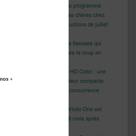
éclairage au programme
Liseuses pas chères chez
Vivlio – réductions de juillet
2026
3 anciennes liseuses qui
valent encore le coup en
2026
Vivlio Light HD Color : une
liseuse couleur compacte
à prix défiant toute concurrence
chez Cultura
La liseuse Vivlio One est
un succès 9 mois après
son lancement