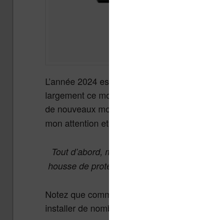
L’année 2024 est évidemment l’année de la li
largement ce mouvement, les sites comme Lis
de nouveaux modèles. La
Onyx Boox Note 
mon attention et je vous propose
un test co
Tout d’abord, merci à la marque Onyx qui 
housse de protection pour que je puisse pour
Notez que comme il s’agit d’une machine qui
installer de nombreuses applications.