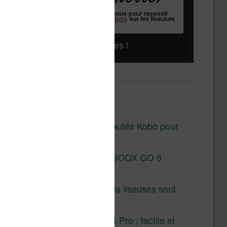
Liseuses pas chères !
Derniers articles :
Les nouveautés Kobo pour
la fin 2026
Test de la BOOX GO 6
Gen II
Pourquoi les liseuses sont
si chères ?
XTEINK X4 Pro : tactile et