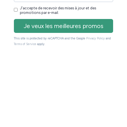
nyx Boox Note Air3 c et son