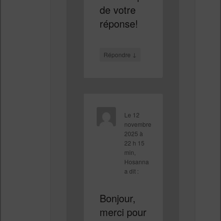
de votre
réponse!
↓
Répondre
Le
12
novembre
2025 à
22 h 15
min
,
Hosanna
a dit :
Bonjour,
merci pour