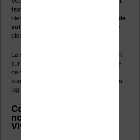
Vous pouvez, par contre, saisir
un petit
texte de commentaire
et celui-ci sera
bien visible lors de l’
export des notes de
votre liseuse vers un ordinateur
(voir
plus loin).
La saisie de notes fonctionne aussi bien
sur un livre téléchargé depuis la librairie
de votre liseuse que sur un ebook que
vous avez ajouté à votre Vivlio depuis le
logiciel Calibre (par exemple).
Comment accéder aux
notes sur sa liseuse
Vivlio ?