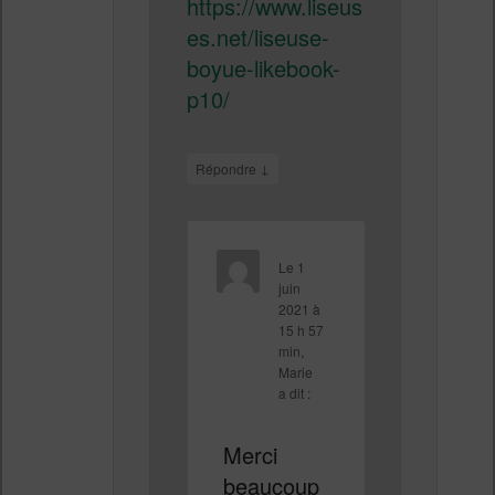
https://www.liseus
es.net/liseuse-
boyue-likebook-
p10/
↓
Répondre
Le
1
juin
2021 à
15 h 57
min
,
Marie
a dit :
Merci
beaucoup