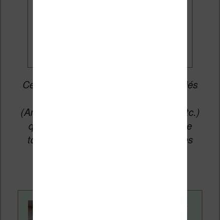
Je veux les meilleures
promos
Cet article peut contenir des liens affiliés
vers les sites partenaires du site
(Amazon, Fnac, Cultura, Boulanger, etc.)
qui permettent aux auteurs du site de
toucher une petite commission sur les
ventes de ces sites sans coût
supplémentaire pour vous.
Contenu rédigé par