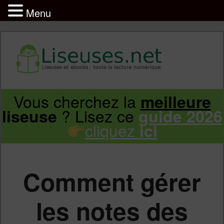
Menu
Liseuse et ebook : tout savoir
Infos sur les liseuses Kindle, Kobo,
Vous cherchez la
meilleure
Aller
Aller
Vivlio, Pocketbook
? Lisez ce
liseuse
guide 2026
cliquez
ici
au
au
contenu
contenu
Comment gérer
principal
secondaire
les notes des