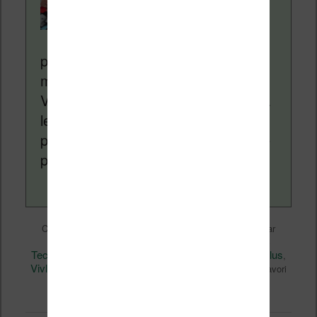
Nicolas. Le site
Liseuses.net existe
depuis plus de 14 ans
pour vous aider à naviguer dans le
monde des liseuses (Kindle, Kobo,
Vivlio, etc) et faire la promotion de la
lecture (numérique ou non). Vous
pouvez en savoir plus en lisant notre
page
a propos
.
Liseuses et eReader
Ce contenu a été publié dans
par
Nicolas (actu liseuse, ebook, etc)
, et marqué avec
Technique
Vivlio
vivlio inkpad 3
Vivlio Touch HD Plus
,
,
,
,
Vivlio Touch Lux 4
Vivlio Touch Lux 5
,
. Mettez-le en favori
permalien
avec son
.