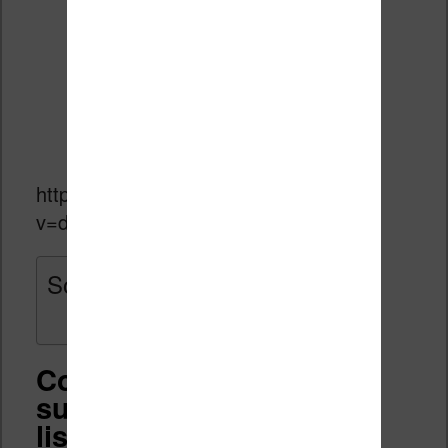
https://www.youtube.com/watch?
v=dpqGpKTHJb8
Sommaire
Comment créer une note
sur un ebook avec une
liseuse Vivlio ?