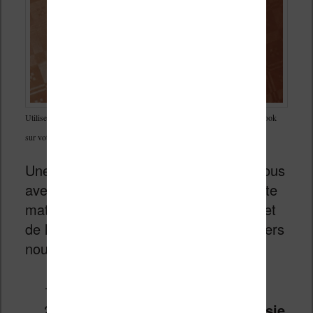
Utilisez les deux encoches pour sélectionner la phrase ou l’extrait de l’ebook
sur votre liseuse Vivlio
Une fois l’extrait du livre sélectionné, vous
avez différentes options de prise de note
matérialisées par des icônes au sommet
de l’écran de votre liseuse (les 3 premiers
nous intéressent) :
créer un
surlignage
simple
créer un surlignage avec
une saisie