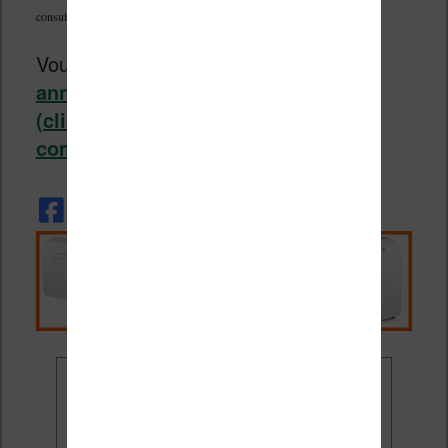
consulter les notes
Vous pouvez aussi
récupérer vos
annotations dans le logiciel Calibre
(cliquez ici pour avoir un tutoriel
complet)
.
Ne rate plus aucune
promo liseuse !