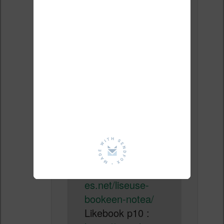
Le
1 juin 2021 à 15
h 03 min
,
Nicolas (actu
liseuse, ebook, etc)
a dit :
Bonjour Marie,
Il y a deux
machines qui
peuvent répondre
à votre besoin :
Bookeen Notéa :
https://www.liseus
es.net/liseuse-
bookeen-notea/
Likebook p10 :