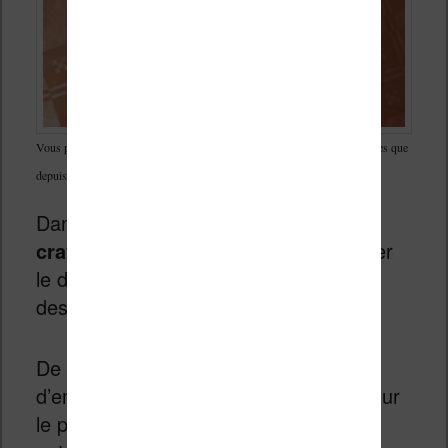
Vous pouvez faire des petits dessins sur l’ebook mais ils ne seront visibles que
depuis votre liseuse Vivlio
Dans le cas d’une
saisie libre « au
crayon »
, vous ne pourrez pas exporter
le dessin réalisé à main levée (voir ci-
dessus).
De même, il ne semble pas possible
d’enregistrer ce dessin dans l’ebook pour
le partager avec quelqu’un. Ce type de