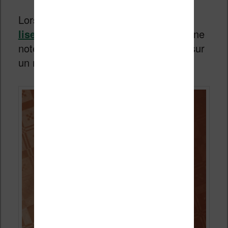
Lorsque vous lisez un livre sur votre
liseuse Vivlio
, vous pouvez prendre une
note en maintenant votre doit appuyé sur
un mot.