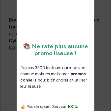
Bookeen passe à l’offensive ! La
marque
française
propose une petite liseuse
abordable et séduisante : la liseuse
Cybook Muse Light
.
Continuer la lecture
→
Guide d’achat du mois de
novembre 2016
Publié le
9 novembre 2016