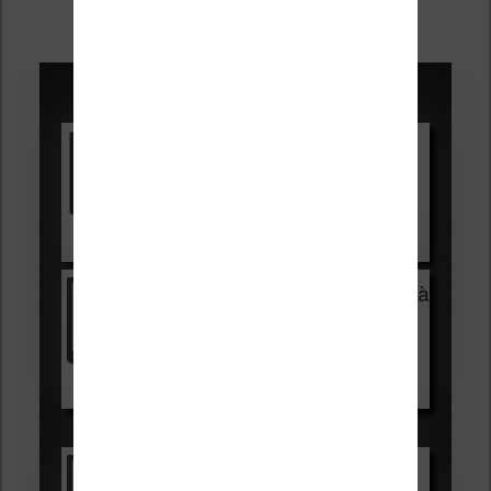
Promotions sur les liseuses :
Vivlio Light HD Color +
HOUSSE
réduction de 15€
Voir sur Cultura.com
Vivlio Light Zen + HOUSSE à
99,99€
129,99€
Voir sur Boulanger
Les accessibles :
Vivlio Light Zen