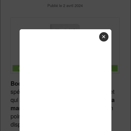
Publié le
2 avril 2024
✕
Bookeen
est une marque française
spécialisée dans la lecture numérique et
qui commercialise ses
liseuses sous la
marque Notéa, Saga ou Diva
. Voici un
point sur les nombreux modèles
disponibles en France.