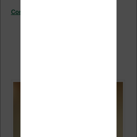
Continuer la lecture
→
Comment mettre à jour sa
liseuse Bookeen ?
Publié le
29 janvier 2020