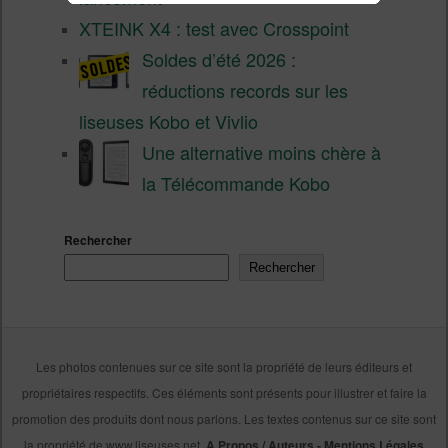
XTEINK X4 : test avec Crosspoint
Soldes d’été 2026 :
réductions records sur les
liseuses Kobo et Vivlio
Une alternative moins chère à
la Télécommande Kobo
Rechercher
Rechercher
Les photos contenues sur ce site sont la propriété de leurs éditeurs et
propriétaires respectifs. Ces éléments sont présents pour illustrer et faire la
promotion des produits dont nous parlons. Les textes contenus sur ce site sont
la propriété de www.liseuses.net.
A Propos / Auteurs
-
Mentions Légales