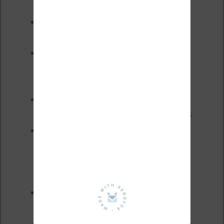
chères ?
XTEINK X4 Pro : tactile et
éclairage au programme
Liseuses pas chères chez
Vivlio – réductions de juillet
2026
3 anciennes liseuses qui
valent encore le coup en 2026
Vivlio Light HD Color : une
liseuse couleur compacte à
prix défiant toute concurrence chez
Cultura
La liseuse Vivlio One est un
succès 9 mois après son
lancement