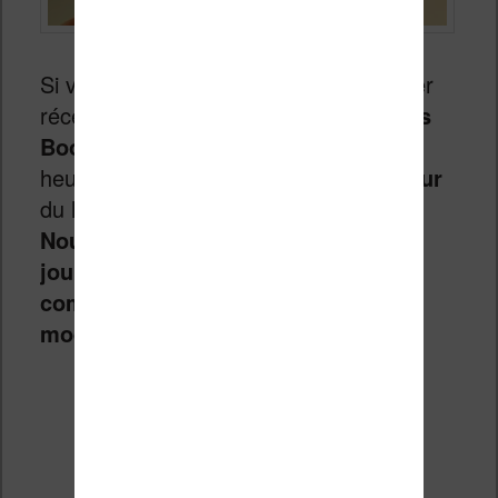
Si vous avez eu la bonne idée d’acheter
récemment une des nouvelles
liseuses
Bookeen
Diva ou Diva HD, vous serez
heureux d’apprendre qu’une
mise à jour
du logiciel est maintenant disponible.
Nous allons voir comment mettre à
jour sa liseuse Bookeen (procédure
compatible avec de nombreux
modèles)
.
Continuer la lecture
→
Liseuse Cybook Muse Light