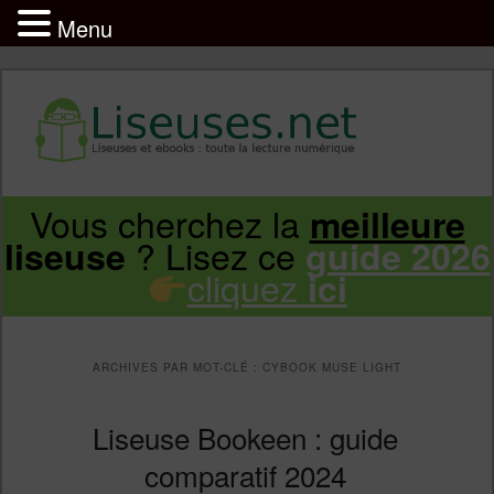
Menu
Liseuse et ebook : tout savoir
Infos sur les liseuses Kindle, Kobo,
Vous cherchez la
meilleure
Aller
Aller
Vivlio, Pocketbook
? Lisez ce
liseuse
guide 2026
cliquez
ici
au
au
contenu
contenu
ARCHIVES PAR MOT-CLÉ :
CYBOOK MUSE LIGHT
principal
secondaire
Liseuse Bookeen : guide
comparatif 2024