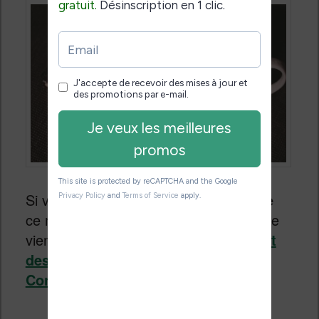
Si vous souhaitez
acheter une liseuse
ce mois-ici (et vous serez nombreux), je
viens de mettre à jour
le guide d’achat
des meilleurs liseuses
.
Continuer la lecture
→