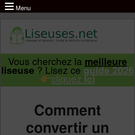
Menu
Liseuse et ebook : tout savoir
Infos sur les liseuses Kindle, Kobo,
Vous cherchez la
meilleure
Aller
Aller
Vivlio, Pocketbook
? Lisez ce
liseuse
guide 2026
cliquez
ici
au
au
contenu
contenu
Comment
principal
secondaire
convertir un