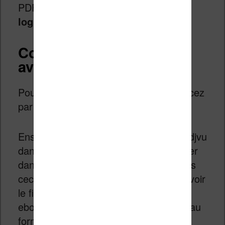
PDF, mais je préfère encore
utiliser le
logiciel Calibre
pour cette opération.
Convertir DJVU en PDF
avec Calibre
Pour la conversion du fichier, commencez
par lancer le logiciel Calibre.
Ensuite glisser – déposer votre fichier djvu
dans la fenêtre principale pour l’importer
dans la bibliothèque du logiciel. Une fois
ceci réalisé, vous devez normalement voir
le fichier dans la liste de vos fichiers
ebooks gérés par Calibre. Les fichiers au
format djvu sont notés avec « DJVU »