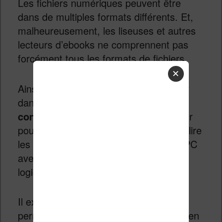
Les fichiers numériques peuvent être
dans de multiples formats différents. Et,
malheureusement, les liseuses et autres
lecteurs d’ebooks ne comprennent pas
forcément tous les formats de fichiers.
✕
Ainsi, si vous devez convertir un fichier
dans ce format vous serez tenté de le
convertir le DJVU en fichier PDF
pour
pouvoir le lire sur tablette (voir ici pour lire
les fichiers PDF sur iPad) ou bien sur PC
avec Acrobat Reader – ou un autre
logiciel de lecture de PDF.
Il existe quelques sites internet qui
permettent de convertir un fichier djvu en