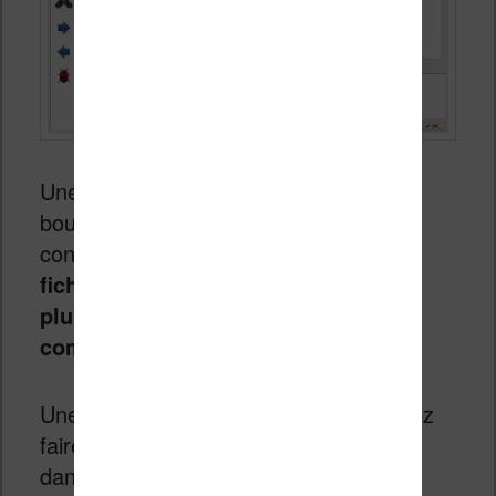
Une fois que c’est bon, cliquez sur le
bouton OK et patientez pendant la
conversion.
La conversion d’un gros
fichier DJVU en PDF peut prendre
plusieurs minutes suivant la
complexité du document
.
Une fois que c’est terminé, vous pouvez
faire un clic droit sur votre
ebook djvu
dans Calibre et sélectionner l’option