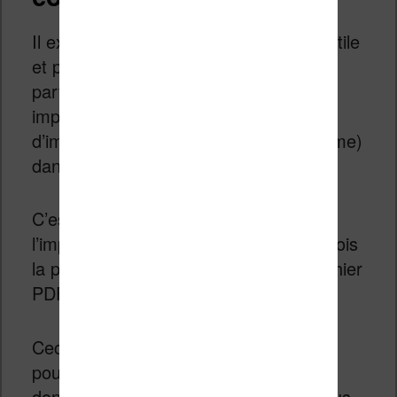
Il existe aussi une autre solution bien utile
et pratique qui demande un matériel
particulier. En effet, la plupart des
imprimantes sont maintenant capables
d’imprimer (si on peut employer ce terme)
dans un fichier PDF.
C’est à dire que lorsque vous lancez
l’impression d’un fichier vous avez parfois
la possibilité de sortir le résultat sur fichier
PDF à la place du papier.
Ceci peut être très pratique si vous
pouvez au moins imprimer le fichier (et
donc visualiser) les documents que vous