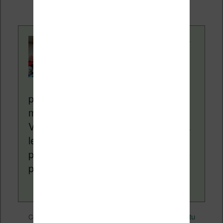
supplémentaire pour vous.
Contenu rédigé par
Nicolas. Le site
Liseuses.net existe
depuis plus de 14 ans
pour vous aider à naviguer dans le
monde des liseuses (Kindle, Kobo,
Vivlio, etc) et faire la promotion de la
lecture (numérique ou non). Vous
pouvez en savoir plus en lisant notre
page
a propos
.
eBooks
Nicolas (actu
Ce contenu a été publié dans
par