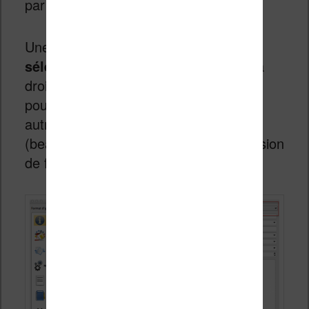
par dessus).
Une fois sur la fenêtre de conversion
sélectionnez le format PDF
en haut à
droite comme format de sortie. Vous
pouvez aussi jeter un coup d’oeil aux
autres options ainsi qu’à l’article
(beaucoup plus complet) sur la conversion
de fichiers avec le logiciel Calibre.