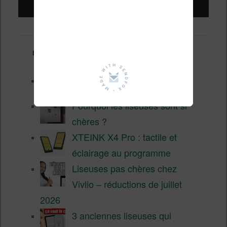
Derniers articles :
Test de la BOOX GO 6 Gen II
Pourquoi les liseuses sont si
chères ?
XTEINK X4 Pro : tactile et
éclairage au programme
Liseuses pas chères chez
Vivlio – réductions de juillet
2026
3 anciennes liseuses qui