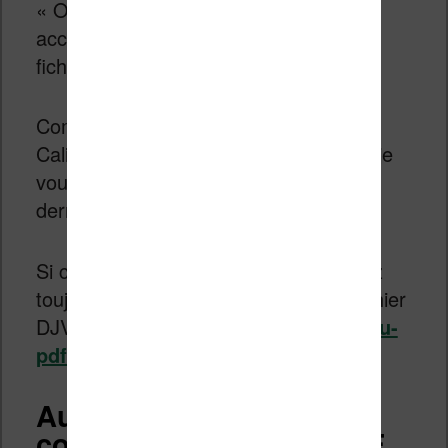
« Ouvrir le dossier contenant » pour
accéder au répertoire qui contient le
fichier.
Comme la fonction de conversion de
Calibre est en amélioration constante, je
vous conseille d’utiliser toujours la
dernière version du Calibre.
Si cela ne fonctionne pas, vous pouvez
toujours tenter un convertisseur de fichier
DJVU en ligne comme
http://www.djvu-
pdf.com/
.
Autre solution pour
convertir le DJVU en PDF