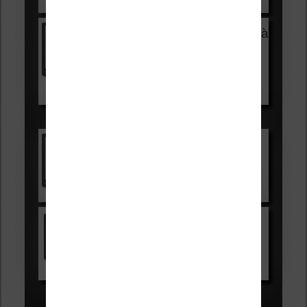
Voir sur Cultura.com
Vivlio Light Zen + HOUSSE à
99,99€
129,99€
Voir sur Boulanger
Les accessibles :
Vivlio Light Zen
Voir sur Cultura.com
Kindle
Voir sur Amazon.fr
Les Meilleures liseuses pour août