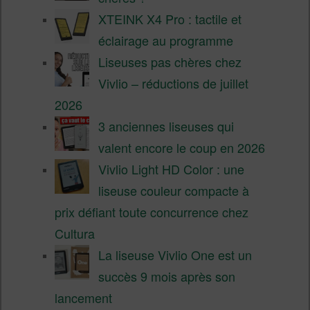
XTEINK X4 Pro : tactile et
éclairage au programme
Liseuses pas chères chez
Vivlio – réductions de juillet
2026
3 anciennes liseuses qui
valent encore le coup en 2026
Vivlio Light HD Color : une
liseuse couleur compacte à
prix défiant toute concurrence chez
Cultura
La liseuse Vivlio One est un
succès 9 mois après son
lancement