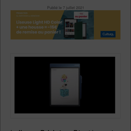
Publié le
7 juillet 2021