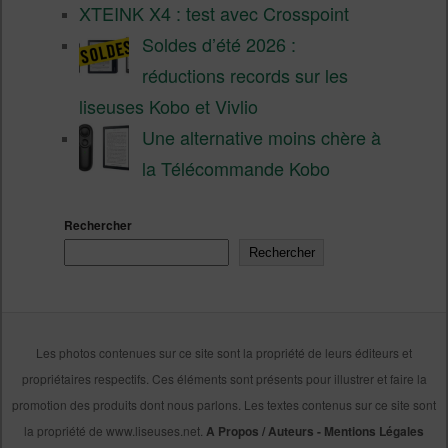
XTEINK X4 : test avec Crosspoint
Soldes d’été 2026 :
réductions records sur les
liseuses Kobo et Vivlio
Une alternative moins chère à
la Télécommande Kobo
Rechercher
Rechercher
Les photos contenues sur ce site sont la propriété de leurs éditeurs et
propriétaires respectifs. Ces éléments sont présents pour illustrer et faire la
promotion des produits dont nous parlons. Les textes contenus sur ce site sont
la propriété de www.liseuses.net.
A Propos / Auteurs
-
Mentions Légales