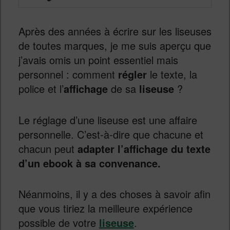
Après des années à écrire sur les liseuses
de toutes marques, je me suis aperçu que
j’avais omis un point essentiel mais
personnel : comment
régler
le texte, la
police et l’
affichage
de sa
liseuse
?
Le réglage d’une liseuse est une affaire
personnelle. C’est-à-dire que chacune et
chacun peut
adapter l’affichage du texte
d’un ebook à sa convenance.
Néanmoins, il y a des choses à savoir afin
que vous tiriez la meilleure expérience
possible de votre
liseuse
.