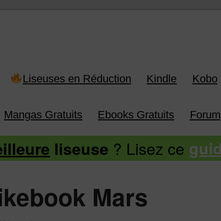
 Kindle, Kobo, Vivlio, Pocketboo
Liseuses en Réduction
Kindle
Kobo
Mangas Gratuits
Ebooks Gratuits
Forum
? Lisez ce
illeure
liseuse
gui
ikebook Mars