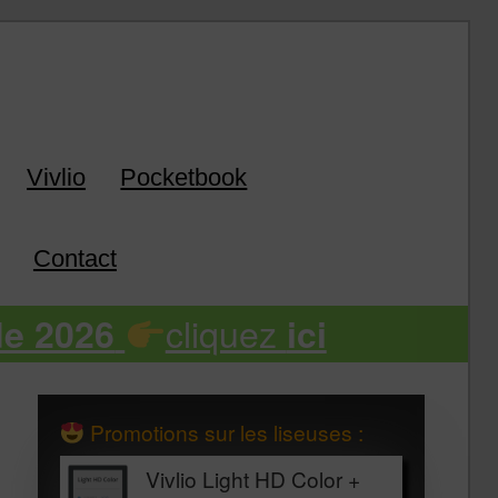
k
Vivlio
Pocketbook
Contact
cliquez
de 2026
ici
Promotions sur les liseuses :
Vivlio Light HD Color +