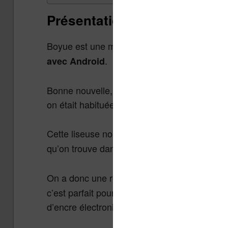
Présentation de la liseuse 
Boyue est une marque qui commercialise d
.
avec Android
Bonne nouvelle, la liseuse fonctionne sur Andr
on était habituée depuis des années.
Cette liseuse nommée
prop
Likebook Mars
qu’on trouve dans
la liseuse Kobo Aura On
On a donc une résolution de
1872 x 1404 pi
c’est parfait pour une précision de lecture o
d’encre électronique.