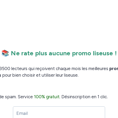
qui semble
e avec un filtre de la lumière bleue
.
l est nécessaire d’avoir un moteur performant.
qui utilise
ook Mars
un processeur à huit coeurs
.
e à 2 Go
 disposition
. La liseuse prévoit
16 Go de mémoire
ugmenter cette capacité.