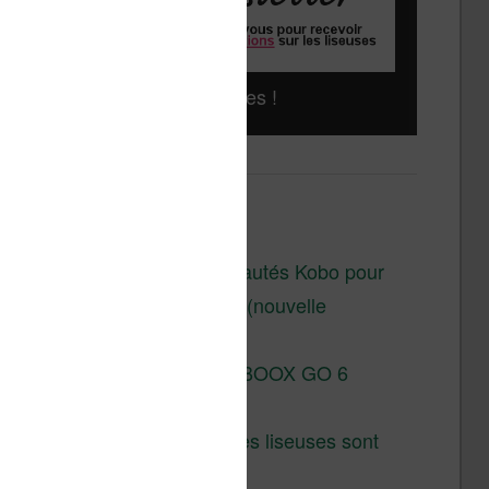
Liseuses pas chères !
Derniers articles :
Les nouveautés Kobo pour
la fin 2026 (nouvelle
liseuse)
Test de la BOOX GO 6
Gen II
Pourquoi les liseuses sont
si chères ?