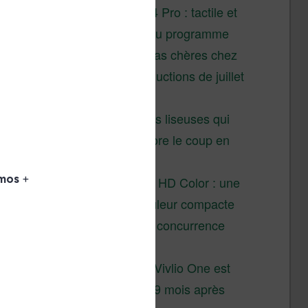
XTEINK X4 Pro : tactile et
éclairage au programme
Liseuses pas chères chez
Vivlio – réductions de juillet
2026
3 anciennes liseuses qui
valent encore le coup en
2026
Vivlio Light HD Color : une
liseuse couleur compacte
à prix défiant toute concurrence
chez Cultura
La liseuse Vivlio One est
un succès 9 mois après