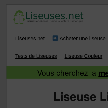
Liseuse et ebook : tout savoir
Infos sur les liseuses
Aller
Aller
Liseuses.net
Acheter une liseuse
au
au
Tests de Liseuses
Liseuse Couleur
contenu
contenu
Vous cherchez la
me
principal
secondaire
Liseuse L