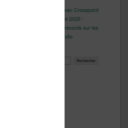
son lancement
XTEINK X4 : test avec Crosspoint
Soldes d’été 2026 :
réductions records sur les
liseuses Kobo et Vivlio
Rechercher
Rechercher