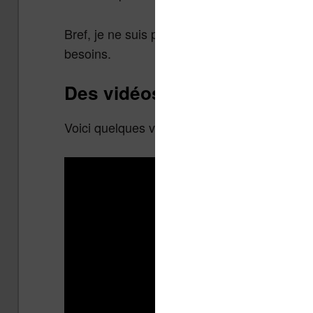
Bref, je ne suis pas convaincu, mais je comp
besoins.
Des vidéos de la liseuse Li
Voici quelques vidéos promotionnelles de la l