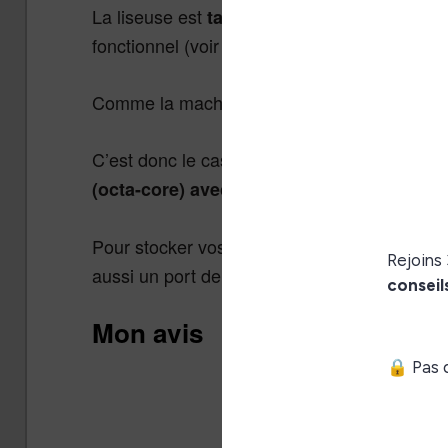
La liseuse est
et propose
tactile
un éclairag
fonctionnel (voir vidéo plus loin dans l’article)
Comme la machine fonctionne avec Android, i
C’est donc le cas pour
cette liseuse Likeb
(octa-core) avec une mémoire vive monté
Pour stocker vos ebooks, vous aurez à votre
aussi un port de carte micro-SD pour faire a
Mon avis