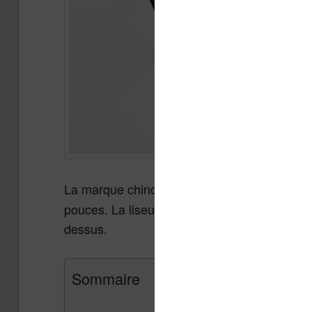
La marque chinoise Boyue a sorti une
liseu
pouces. La liseuse est disponible chez quelq
dessus.
Sommaire