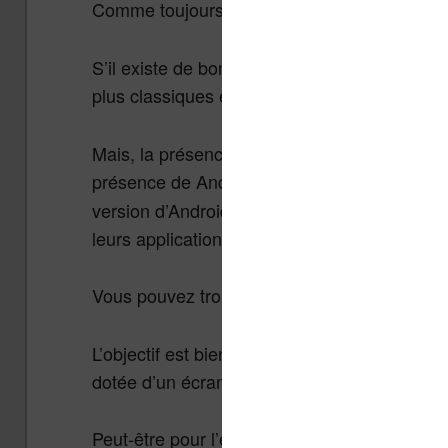
Comme toujours,
je suis assez sceptique 
S’il existe de bons modèles, je trouve que l
plus classiques et souvent meilleures march
Mais, la présence d’un grand écran de presqu
présence de Android avec Google Play ouv
version d’Android est assez ancienne, cela pe
leurs applications au même endroit.
Vous pouvez trouver cette
Likebook Mars e
L’objectif est bien de regrouper toutes ses 
dotée d’un écran à encre électronique.
Peut-être pour l’écran de 7,8 pouces…