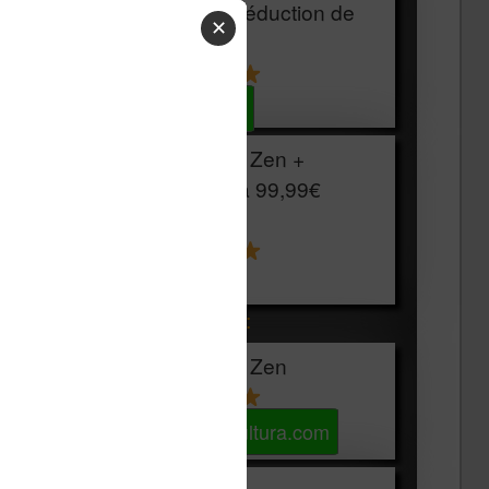
HOUSSE
réduction de
✕
15€
Voir sur Cultura.com
Vivlio Light Zen +
HOUSSE à
99,99€
129,99€
Voir sur Boulanger
Les accessibles :
Vivlio Light Zen
Voir sur Cultura.com