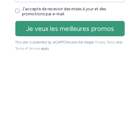
on avec un emballage très léger alors que d’autres
t un type de packaging plus premium.
r la qualité de la liseuse.
ncrusté » dans son boîtier.
Le plastique, aux bords
t. Je n’ai pas réussi à le rayer avec mon ongle ce
semble.