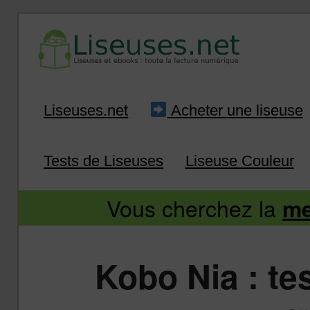
Liseuse et ebook : tout savoir
Infos sur les liseuses
Aller
Aller
Liseuses.net
Acheter une liseuse
au
au
Tests de Liseuses
Liseuse Couleur
contenu
contenu
Vous cherchez la
me
principal
secondaire
Kobo Nia : te