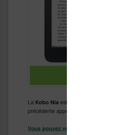
La
est la nouvelle liseuse entrée
Kobo Nia
précédente appelée « Kobo Aura ». Voici
le 
Vous pouvez voir la Kobo Nia sur le site