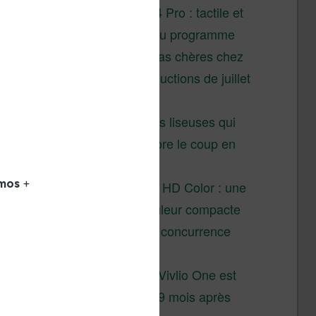
XTEINK X4 Pro : tactile et
éclairage au programme
Liseuses pas chères chez
Vivlio – réductions de juillet
2026
3 anciennes liseuses qui
valent encore le coup en
2026
Vivlio Light HD Color : une
liseuse couleur compacte
à prix défiant toute concurrence
chez Cultura
La liseuse Vivlio One est
un succès 9 mois après