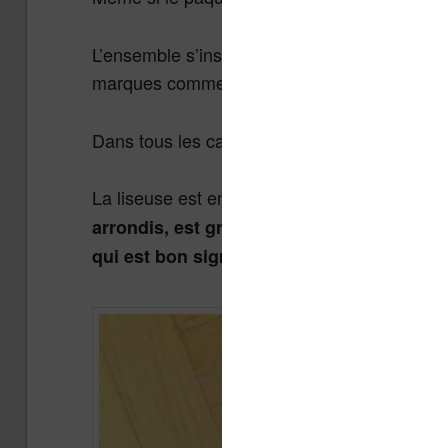
L’ensemble s’inspire de ce que propose Amaz
marques comme
et
préfèren
Vivlio
Bookeen
Dans tous les cas, cela n’a pas d’incidence su
La liseuse est en plastique avec un écran « i
arrondis, est gros et semble très résistan
qui est bon signe pour la solidité de l’en