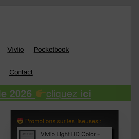
k
Vivlio
Pocketbook
Contact
cliquez
de 2026
ici
Promotions sur les liseuses :
Vivlio Light HD Color +