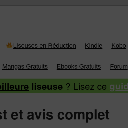
 Kindle, Kobo, Vivlio, Pocketboo
Liseuses en Réduction
Kindle
Kobo
Mangas Gratuits
Ebooks Gratuits
Forum
? Lisez ce
illeure
liseuse
gui
st et avis complet