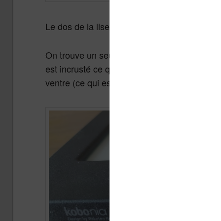
Le dos de la liseuse est texturé ce qui perm
On trouve un seul et unique bouton marche / 
est incrusté ce qui évite d’appuyer par erreu
ventre (ce qui est souvent le cas si vous lise