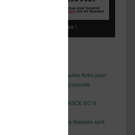
Liseuses pas chères !
Derniers articles :
Les nouveautés Kobo pour
la fin 2026 (nouvelle
liseuse)
Test de la BOOX GO 6
Gen II
Pourquoi les liseuses sont
si chères ?