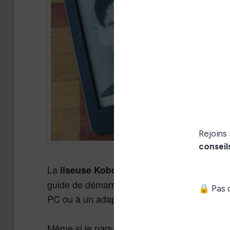
La
est livrée dans un petit
liseuse Kobo Nia
guide de démarrage rapide, une carte de gar
PC ou à un adaptateur secteur.
Même si le paquet est très fin, la liseuse K