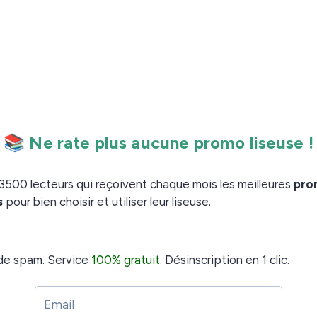
 carton minimaliste et léger qui contient la liseuse, un
antie et un câble USB pour brancher la liseuse à un
obo est bien protégée dans une enveloppe à bulle.