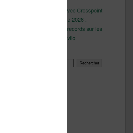
son lancement
XTEINK X4 : test avec Crosspoint
Soldes d’été 2026 :
réductions records sur les
liseuses Kobo et Vivlio
Rechercher
Rechercher