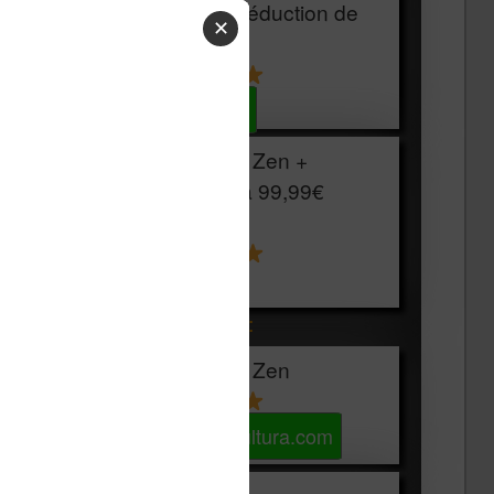
HOUSSE
réduction de
✕
15€
Voir sur Cultura.com
Vivlio Light Zen +
HOUSSE à
99,99€
129,99€
Voir sur Boulanger
Les accessibles :
Vivlio Light Zen
Voir sur Cultura.com