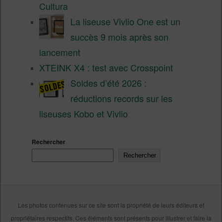
Cultura
La liseuse Vivlio One est un
succès 9 mois après son
lancement
XTEINK X4 : test avec Crosspoint
Soldes d’été 2026 :
réductions records sur les
liseuses Kobo et Vivlio
Rechercher
Rechercher
Les photos contenues sur ce site sont la propriété de leurs éditeurs et
propriétaires respectifs. Ces éléments sont présents pour illustrer et faire la