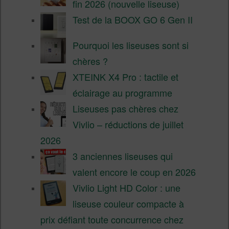
fin 2026 (nouvelle liseuse)
Test de la BOOX GO 6 Gen II
Pourquoi les liseuses sont si
chères ?
XTEINK X4 Pro : tactile et
éclairage au programme
Liseuses pas chères chez
Vivlio – réductions de juillet
2026
3 anciennes liseuses qui
valent encore le coup en 2026
Vivlio Light HD Color : une
liseuse couleur compacte à
prix défiant toute concurrence chez