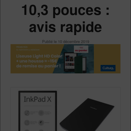
10,3 pouces :
avis rapide
Publié le
10 décembre 2019