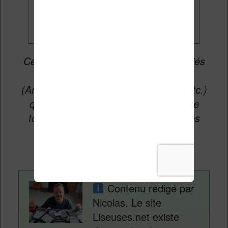
promos
Cet article peut contenir des liens affiliés
vers les sites partenaires du site
(Amazon, Fnac, Cultura, Boulanger, etc.)
qui permettent aux auteurs du site de
toucher une petite commission sur les
ventes de ces sites sans coût
supplémentaire pour vous.
Contenu rédigé par
Nicolas. Le site
Liseuses.net existe