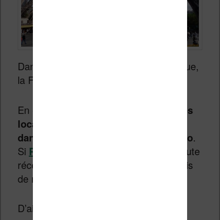
Dans le paysage de la lecture numérique,
la France fait figure d’exception !
En effet,
nous avons deux entreprises
locales qui proposent des liseuses
dans notre pays : Paperslate et Vivlio
.
Si
Paperslate
est une jeune pousse toute
récente, Vivlio est bien implantée depuis
de nombreuses années.
D’ailleurs, en dehors de la Chine, c’est