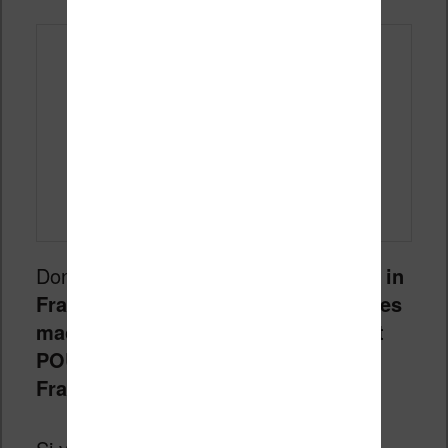
Donc,
même si tout n’est pas “made in
France”, la marque Vivlio propose des
machines de lecture pensées PAR et
POUR les lectrices et les lecteurs
Français
.