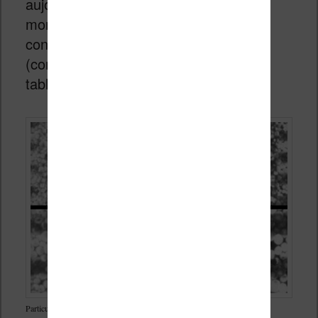
aujourd’hui, 100% de la production
mondiale de liseuses, toutes marques
confondues, est fabriquée en Asie
(comme pour les smartphones et
tablettes tactiles).
Particules qui constituent l’encre électronique