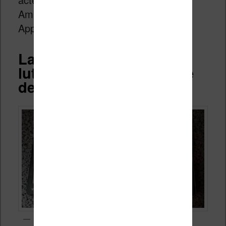
Amazon (Kindle), Rakuten (Kobo) ou
Apple (iPad).
La vision de Vivlio pour
lutter contre l’hégémonie
des GAFAM
3 liseuses Vivlio compactes de la plus accessible à la plus chère