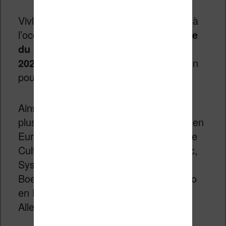
Vivlio est dirigée par
David Dupré
, qui à
l’occasion de la
Journée internationale
du livre et du droit d’auteur (23 avril
2025)
a souhaité s’exprimé sur sa vision
pour la lecture numérique.
Ainsi Vivlio est déjà présent dans
plusieurs centaines de points de vente en
Europe et fournit des enseignes comme
Cultura, Decitre, Furet du Nord, Leclerc,
Système U en France, Standaard
Boekhandel en Belgique, Casa del Libro
en Espagne, ou le groupe EKZ en
Allemagne.