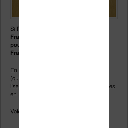
Si l’on peut parler de
marques
Françaises
,
les liseuses ne sont pas
pour autant totalement “made in
France”.
En effet, pour des raisons techniques
(que je vais détailler par la suite), les
liseuses ne peuvent pas être assemblées
en France.
Voici les raisons :