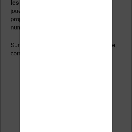
les librairies
qui ont aussi leur rôle à
jouer pour fidéliser leur clientèle en
proposant du matériel de lecture
numérique.
Surtout que l’enjeu financier est de taille,
comme le souligne M. Dupré :
plus de 10 % du chiffre
Avec
d’affaires
global des éditeurs
en 2024 (source : Syndicat
le livre
national de l’édition),
numérique représente une
part significative du marché
du livre
. Pourtant, l’écrasante
majorité des ventes d’ebooks