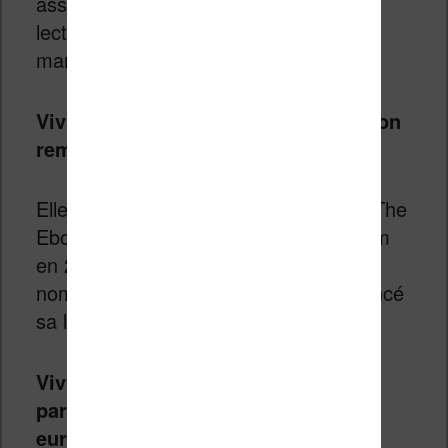
assez inédit que deux acteurs de la
lecture numérique se partagent un
marché dans leur pays.
Vivlio est installée à Lyon. Sa création
remonte à 2011.
Elle s’est d’abord appelée TEA (pour “The
Ebook Alternative”) et a changé de nom
en 2019. Elle a commercialisé de
nombreux modèles de liseuses et a lancé
sa librairie numérique en 2018.
Vivlio conçoit ses liseuses en
partenariat avec l’entreprise
européenne Pocketbook avec un