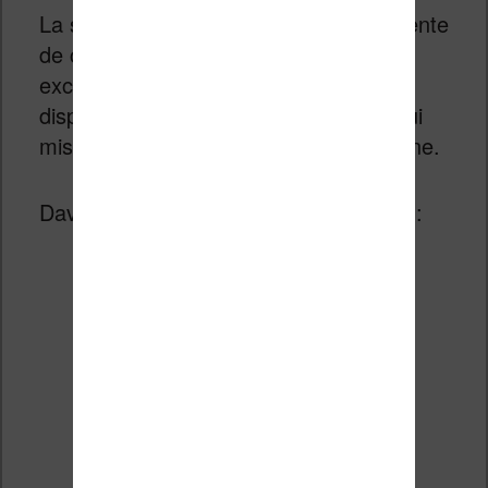
La stratégie est donc totalement différente
de celle de Kindle ou Kobo (même si,
exceptionnellement, cette marque est
disponible dans les Fnac en France) qui
misent presque tout sur la vente en ligne.
David Dupré présente les choses ainsi :
À contre-courant des GAFAM,
et plutôt que de contourner les
nous leur
libraires,
fournissons directement une
marque (Vivlio) et des outils
numériques (liseuses,
applications, catalogues