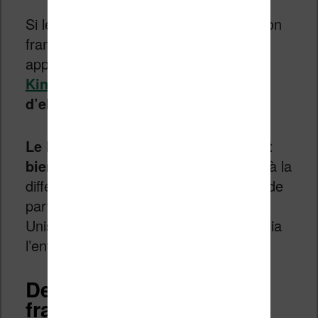
Si les liseuses ne sont pas de fabrication
française, il y a un domaine où ces
appareils se démarquent largement de
Kindle
ou
Kobo
: les
librairies
d’ebooks
.
Le logiciel qui gère ces librairies est
bien pensé dans l’entreprise Vivlio
, à la
différence d’Amazon (dont la plus grande
partie du logiciel est conçu aux Etats-
Unis) et de Kobo (Canada et Japon – via
l’entreprise Rakuten).
Des liseuses bien
françaises