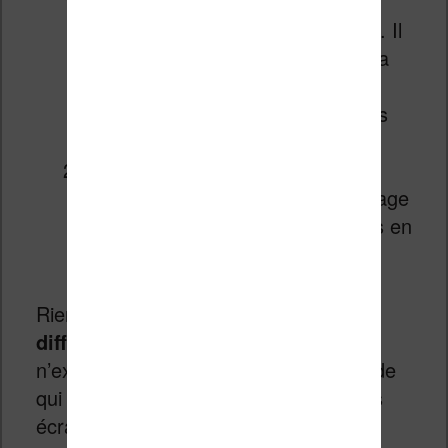
Les écrans à encre électronique
sont fournis par l’entreprise E Ink. Il
n’y a qu’un seul fournisseur, car la
technologie est protégée par un
brevet
. Les écrans sont fabriqués
en Chine.
Les composants comme le
processeur, la mémoire de stockage
et la couche tactile sont fabriqués en
Asie.
Rien que
ces deux points rendent
difficile la fabrication en France
: il
n’existe que peu d’usines dans le monde
qui ont la compétence d’assembler des
écrans à encre électronique. Et,