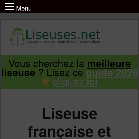
Menu
Liseuse et ebook : tout savoir
Infos sur les liseuses Kindle, Kobo,
Vous cherchez la
meilleure
Aller
Aller
Vivlio, Pocketbook
? Lisez ce
liseuse
guide 2026
cliquez
ici
au
au
contenu
contenu
Liseuse
principal
secondaire
française et