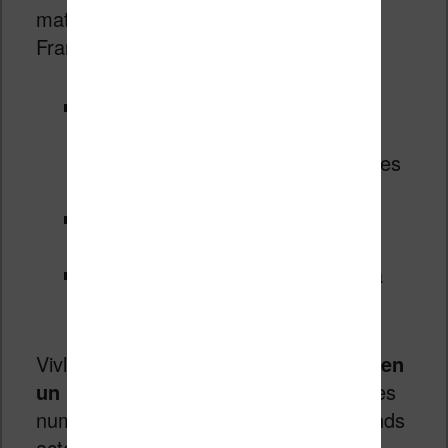
matériel et des services adaptés aux
Français, avec :
des liseuses avec écran à encre
électronique noir et blanc ou
couleur, à différents prix et avec les
dernières innovations
des ebooks disponibles sur la
librairie numérique
des livres audio disponibles sur la
librairie numérique
Vivlio propose donc
un service « tout en
un »
pour lire confortablement des livres
numériques sans avoir recours au grands
acteurs du numérique mondial comme