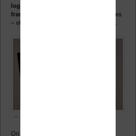
logiciel adapté aux spécificités
françaises
(librairie de livres numériques
– ebooks – avec des titres en français).
Une Vivlio InkPad Color 3
On retrouve le soucis de la qualité du