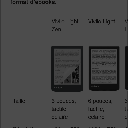
format d’ebooks
.
Vivlio Light
Vivlio Light
V
Zen
Taille
6 pouces,
6 pouces,
6
tactile,
tactile,
t
éclairé
éclairé
é