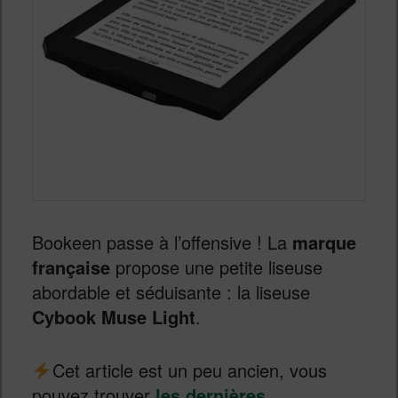
Bookeen passe à l’offensive ! La
marque
française
propose une petite liseuse
abordable et séduisante : la liseuse
Cybook Muse Light
.
Cet article est un peu ancien, vous
pouvez trouver
les dernières