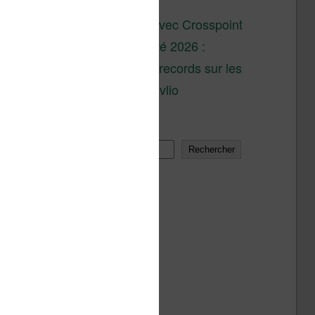
son lancement
XTEINK X4 : test avec Crosspoint
Soldes d’été 2026 :
réductions records sur les
liseuses Kobo et Vivlio
Rechercher
Rechercher