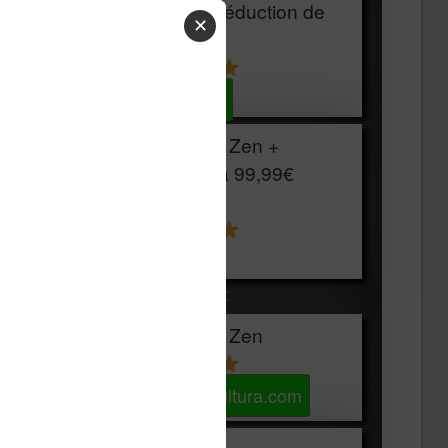
HOUSSE
réduction de
✕
15€
Voir sur Cultura.com
Vivlio Light Zen +
HOUSSE à
99,99€
129,99€
Voir sur Boulanger
Les accessibles :
Vivlio Light Zen
Voir sur Cultura.com