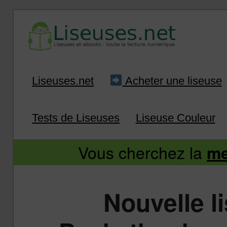
Liseuse et ebook : tout savoir
Infos sur les liseuses
Aller
Aller
Liseuses.net
Acheter une liseuse
au
au
Tests de Liseuses
Liseuse Couleur
contenu
contenu
Vous cherchez la
me
principal
secondaire
Nouvelle l