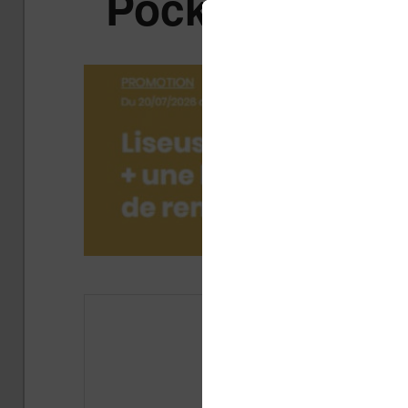
Pocketbook : el
Publi