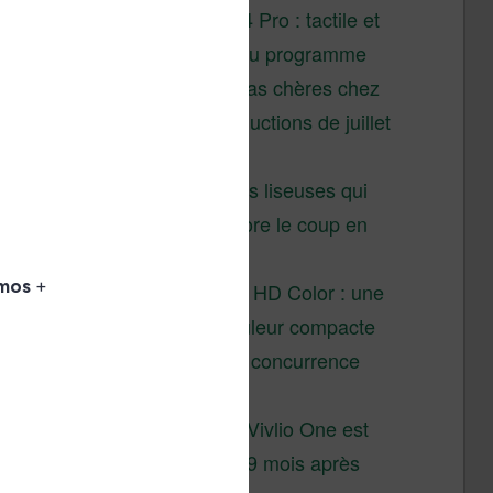
XTEINK X4 Pro : tactile et
éclairage au programme
Liseuses pas chères chez
Vivlio – réductions de juillet
2026
3 anciennes liseuses qui
valent encore le coup en
2026
Vivlio Light HD Color : une
liseuse couleur compacte
à prix défiant toute concurrence
chez Cultura
La liseuse Vivlio One est
un succès 9 mois après