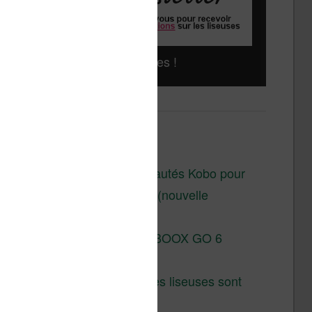
Liseuses pas chères !
Derniers articles :
Les nouveautés Kobo pour
la fin 2026 (nouvelle
liseuse)
Test de la BOOX GO 6
Gen II
Pourquoi les liseuses sont
si chères ?