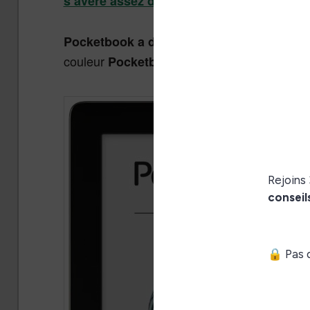
.
s’avère assez décevante
Pocketbook a d’ailleurs communiqué sur 
couleur
.
Pocketbook Color