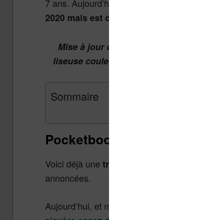
7 ans. Aujourd’hui elle prépare
une nouvelle
.
2020 mais est déjà en retard
Mise à jour du 20 janvier 2021 :
la lise
liseuse couleur. Retrouvez le guide de
Sommaire
Pocketbook Color : sortie d
Voici déjà une
ap
troisième liseuse couleur
annoncées.
Aujourd’hui, et malgré plusieurs annonces,
s