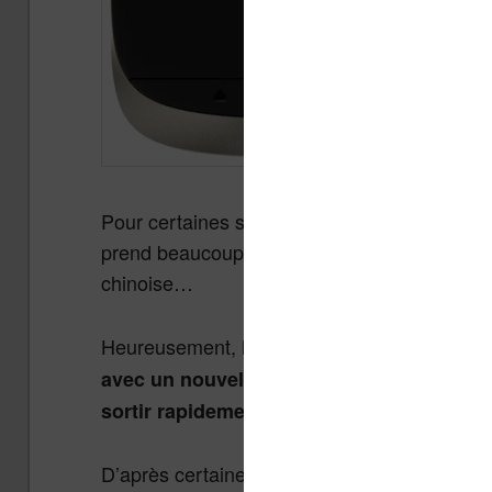
Pour certaines sources, le problème viendrait
prend beaucoup plus de temps que prévu coup
chinoise…
Heureusement,
l’entreprise Pocketbook es
avec un nouvel écran couleur (ePaper) sem
.
sortir rapidement
D’après certaines informations, la sortie de