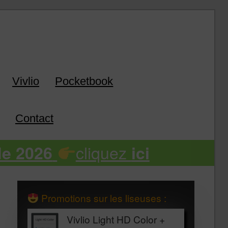
k
Vivlio
Pocketbook
Contact
cliquez
de 2026
ici
Promotions sur les liseuses :
Vivlio Light HD Color +