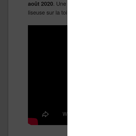
. Une information qui semble être 
août 2020
liseuse sur la toile dans son packaging compl