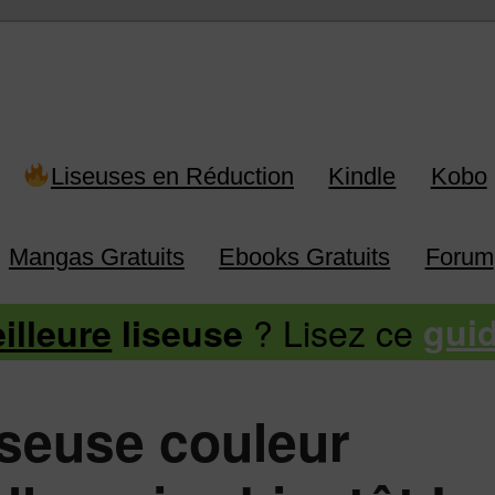
 Kindle, Kobo, Vivlio, Pocketboo
Liseuses en Réduction
Kindle
Kobo
Mangas Gratuits
Ebooks Gratuits
Forum
? Lisez ce
illeure
liseuse
gui
iseuse couleur