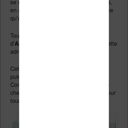
se succèdent. Voici quelques sélections,
en anglais, qui pourront vous indiquer ce
qu’aiment les Américains.
Tout d’abord, il y a la sélection
d’
Amazon.com
qu’on peut trouver à cette
adresse :
liste Amazon.com
.
Cette sélection est assez importante
puisqu’il y a une centaine de titres.
Comme souvent avec ce genre de liste
chez Amazon.com il y en a vraiment pour
tous les goûts.