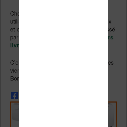
Chez
GoodReads
on a demandé aux
utilisateurs du service de faire leur choix
et c’est plutôt varié et bien fait (car classé
par genre) :
liste GoodReads meilleurs
livres 2015
.
C’est tout pour le moment, d’autres listes
viendront d’ici la fin de l’année 2015.
Bonnes lectures !