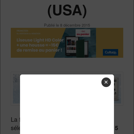
(USA)
Publié le
8 décembre 2015
✕
La fin de l’année approche et les
sélections des
meilleurs livres de 2015