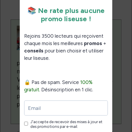
supplémentaire pour vous.
Contenu rédigé par
Nicolas. Le site
Liseuses.net existe
depuis plus de 14 ans
pour vous aider à naviguer dans le
monde des liseuses (Kindle, Kobo,
Vivlio, etc) et faire la promotion de la
lecture (numérique ou non). Vous
pouvez en savoir plus en lisant notre
page
a propos
.