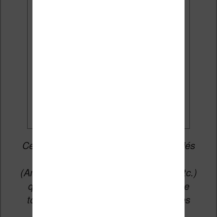
J'accepte de recevoir des
mises à jour et des promotions
par e-mail.
Je veux les meilleures
promos
Cet article peut contenir des liens affiliés
vers les sites partenaires du site
(Amazon, Fnac, Cultura, Boulanger, etc.)
qui permettent aux auteurs du site de
toucher une petite commission sur les
ventes de ces sites sans coût