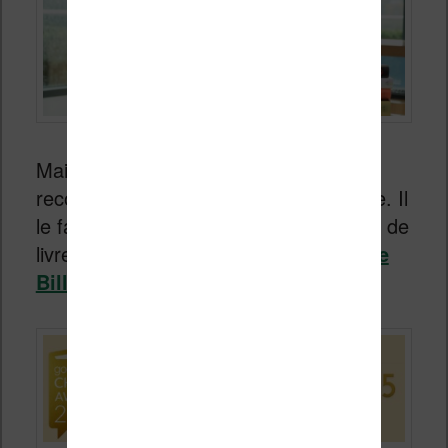
Mais,
Bill Gates
a aussi publié ses
recommandations de lecture de l’année. Il
le fait chaque année et il s’agit souvent de
livres qui ne sont pas des fictions :
liste
Bill Gates
.