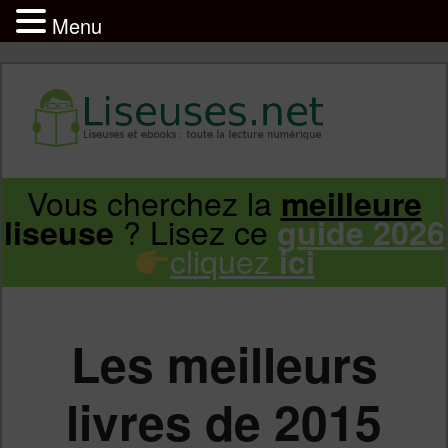
Menu
Liseuse et ebook : tout savoir
Infos sur les liseuses Kindle, Kobo,
Vous cherchez la
meilleure
Aller
Aller
Vivlio, Pocketbook
? Lisez ce
liseuse
guide 2026
cliquez
ici
au
au
contenu
contenu
Les meilleurs
principal
secondaire
livres de 2015