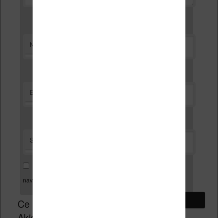
*
Nom
*
E-mail
Site web
Enregistrer mon nom, mon e-mail et mon site dans le
navigateur pour mon prochain commentaire.
Ce site utilise
Akismet pour