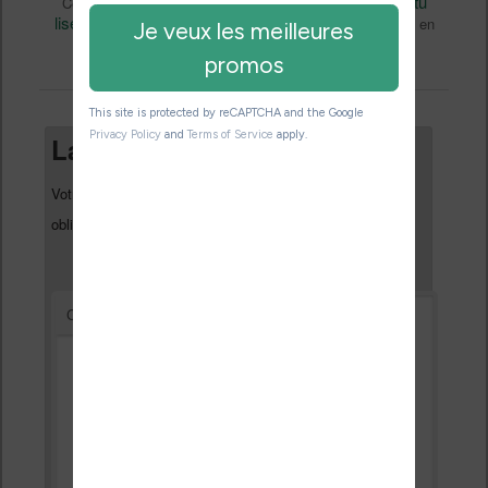
eBooks
Nicolas (actu
Ce contenu a été publié dans
par
liseuse, ebook, etc)
Livres
, et marqué avec
. Mettez-le en
permalien
favori avec son
.
Laisser un commentaire
Votre adresse e-mail ne sera pas publiée.
Les champs
*
obligatoires sont indiqués avec
*
Commentaire