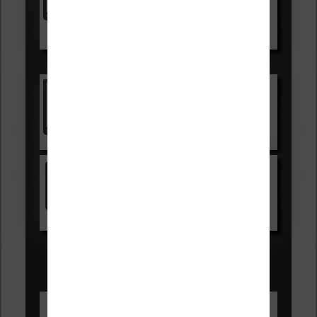
Voir sur Boulanger
Les accessibles :
Vivlio Light Zen
Voir sur Cultura.com
Kindle
Voir sur Amazon.fr
Les Meilleures liseuses pour août
2026