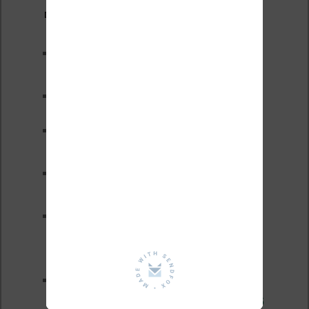
Derniers articles :
Les nouveautés Kobo pour la
fin 2026 (nouvelle liseuse)
Test de la BOOX GO 6 Gen II
Pourquoi les liseuses sont si
chères ?
XTEINK X4 Pro : tactile et
éclairage au programme
Liseuses pas chères chez
Vivlio – réductions de juillet
2026
3 anciennes liseuses qui
valent encore le coup en 2026