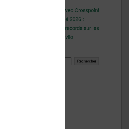
son lancement
XTEINK X4 : test avec Crosspoint
Soldes d’été 2026 :
réductions records sur les
liseuses Kobo et Vivlio
Rechercher
Rechercher