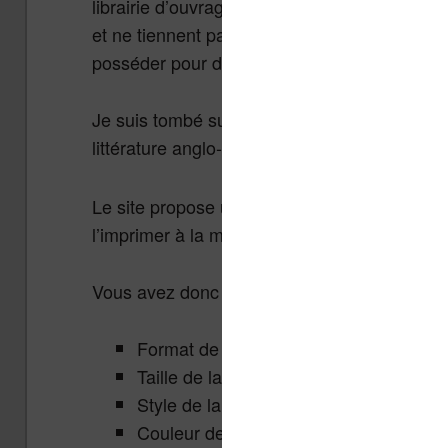
librairie d’ouvrage dans une pièce de notre l
et ne tiennent pas de place, il arrive qu’on a
posséder pour des raisons esthétique (ou aut
Je suis tombé sur un site qui vous permet d’
littérature anglo-saxonne :
https://printable
Le site propose une sélection d’ouvrages bi
l’imprimer à la maison et de créer son propre 
Vous avez donc les options nécessaires pour 
Format de la page (attention c’est en 
Taille de la police
Style de la couverture
Couleur de la couverture