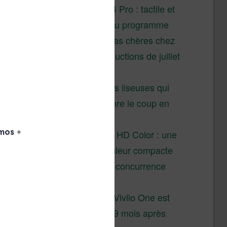
XTEINK X4 Pro : tactile et
éclairage au programme
Liseuses pas chères chez
Vivlio – réductions de juillet
2026
3 anciennes liseuses qui
valent encore le coup en
2026
Vivlio Light HD Color : une
liseuse couleur compacte
à prix défiant toute concurrence
chez Cultura
La liseuse Vivlio One est
un succès 9 mois après