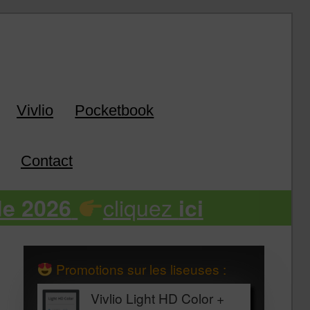
k
Vivlio
Pocketbook
Contact
cliquez
de 2026
ici
Promotions sur les liseuses :
Vivlio Light HD Color +