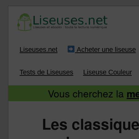
Liseuse et ebook : tout savoir
Infos sur les liseuses
Aller
Aller
Liseuses.net
Acheter une liseuse
au
au
Tests de Liseuses
Liseuse Couleur
contenu
contenu
Vous cherchez la
me
principal
secondaire
Les classiques