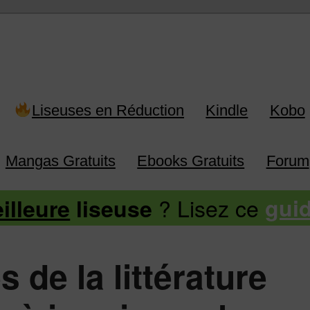
 Kindle, Kobo, Vivlio, Pocketboo
Liseuses en Réduction
Kindle
Kobo
Mangas Gratuits
Ebooks Gratuits
Forum
? Lisez ce
illeure
liseuse
gui
 de la littérature