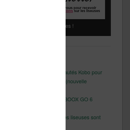
Liseuses pas chères !
Derniers articles :
Les nouveautés Kobo pour
la fin 2026 (nouvelle
liseuse)
Test de la BOOX GO 6
Gen II
Pourquoi les liseuses sont
si chères ?