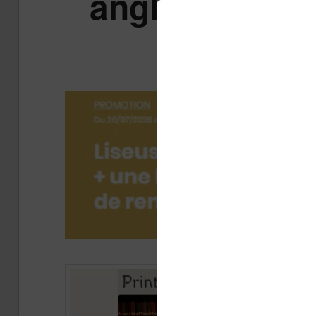
anglo-saxonne
Publi