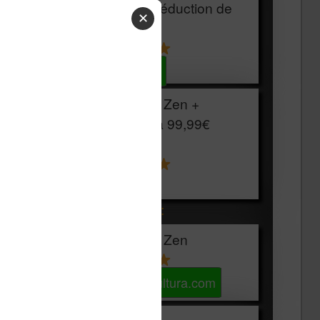
HOUSSE
réduction de
✕
15€
Voir sur Cultura.com
Vivlio Light Zen +
HOUSSE à
99,99€
129,99€
Voir sur Boulanger
Les accessibles :
Vivlio Light Zen
Voir sur Cultura.com