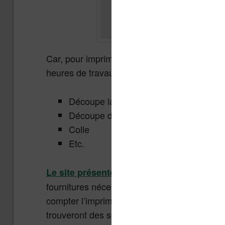
Car, pour imprimer le livre, il faudra nature
heures de travaux manuels à effectuer :
Découpe la couverture
Découpe des pages au bon format
Colle
Etc.
Le site présente à ce sujet des explicati
fournitures nécessaires à la création de votr
compter l’imprimante et les frais d’impression
trouveront des solutions moins onéreuses.