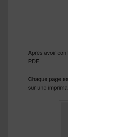
Après avoir configuré ces paramètres, vous 
PDF.
Chaque page est alors correctement formaté 
sur une imprimante. Mais, c’est à ce moment