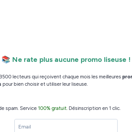
e américaine a utilisé le terme de «
»
fait alternatif
de Mr Trump avait été un succès.
me de «
» fait fortement penser à une
fait alternatif
– même si l’hypothèse de la
istoire différente
rtains observateurs et opposants qui ont fait le
ge Orwell, 1984.