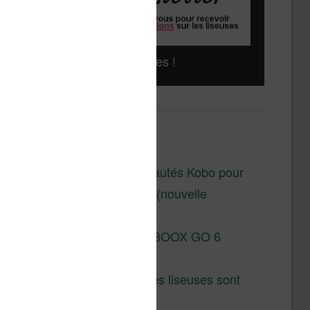
Liseuses pas chères !
Derniers articles :
Les nouveautés Kobo pour
la fin 2026 (nouvelle
liseuse)
Test de la BOOX GO 6
Gen II
Pourquoi les liseuses sont
si chères ?