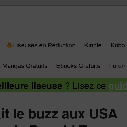
 Kindle, Kobo, Vivlio, Pocketboo
Liseuses en Réduction
Kindle
Kobo
Mangas Gratuits
Ebooks Gratuits
Forum
? Lisez ce
illeure
liseuse
gui
ait le buzz aux USA