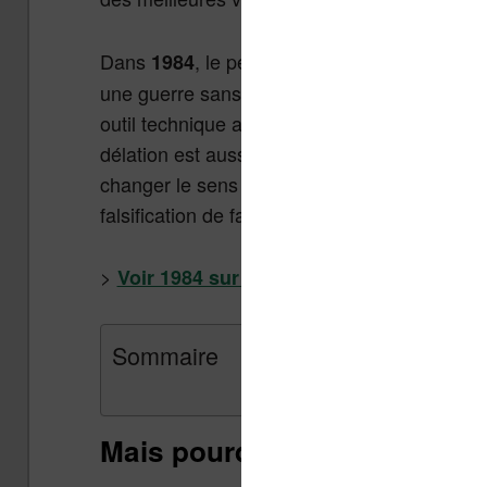
Dans
, le personnage principal vit dan
1984
une guerre sans fin. Pour contrôler au mieux l
outil technique appelé Big Brother chargé de 
délation est aussi la norme de même que la 
changer le sens des mots ou inventer de nou
falsification de faits et de l’Histoire.
>
Voir 1984 sur Amazon.fr
Sommaire
Mais pourquoi 1984 fait le b