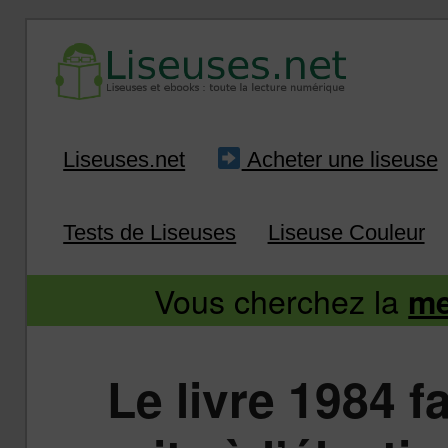
Liseuse et ebook : tout savoir
Infos sur les liseuses
Aller
Aller
Liseuses.net
Acheter une liseuse
au
au
Tests de Liseuses
Liseuse Couleur
contenu
contenu
Vous cherchez la
me
principal
secondaire
Le livre 1984 f