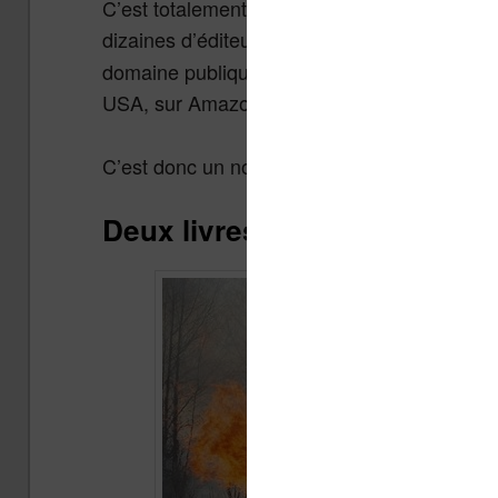
C’est totalement faux car 1984 est un livre
dizaines d’éditeurs de proposer leur édition 
domaine publique américain qu’en 2044 mais i
USA, sur Amazon.com par exemple !
C’est donc un nouveau «
» mené
fait alternatif
Deux livres indispensables 