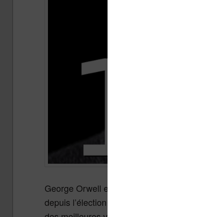
George Orwell est connu principalement pour
depuis l’élection américaine de Donald Trum
des meilleures ventes de livres.