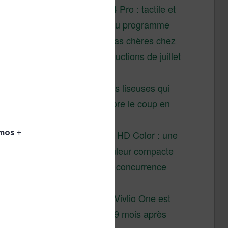
XTEINK X4 Pro : tactile et
éclairage au programme
Liseuses pas chères chez
Vivlio – réductions de juillet
2026
3 anciennes liseuses qui
valent encore le coup en
2026
Vivlio Light HD Color : une
liseuse couleur compacte
à prix défiant toute concurrence
chez Cultura
La liseuse Vivlio One est
un succès 9 mois après