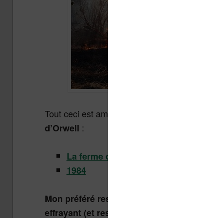
Tout ceci est amusant. Cependant,
il reste
:
d’Orwell
La ferme des animaux
1984
Mon préféré reste La ferme des animaux,
effrayant (et reste encore plus puissant s