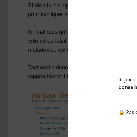
Et bien tout simplement car la maison blanch
pour expliquer aux médias que l’investiture 
On sait tous qu’un fait est un fait. Or, le ter
volonté de falsifier les faits et de
créer une H
maladresse est aussi plausible.(
)
source
Tout ceci a donc mis la puce à l’oreille de ce
rapprochement avec le célèbre livre de Geor