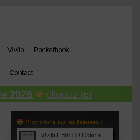
k
Vivlio
Pocketbook
Contact
cliquez
de 2026
ici
Promotions sur les liseuses :
Vivlio Light HD Color +