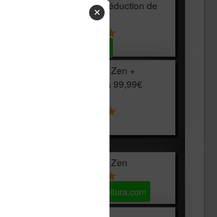
HOUSSE
réduction de
✕
15€
Voir sur Cultura.com
Vivlio Light Zen +
HOUSSE à
99,99€
129,99€
Voir sur Boulanger
Les accessibles :
Vivlio Light Zen
Voir sur Cultura.com