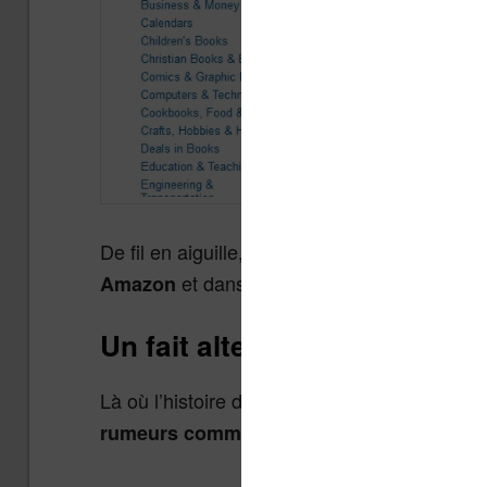
De fil en aiguille,
les ventes du livre 1984 
et dans de nombreuses librairies 
Amazon
Un fait alternatif sur les ven
Là où l’histoire devient étonnante c’est
lorsq
rumeurs comme quoi le livre serait en ru