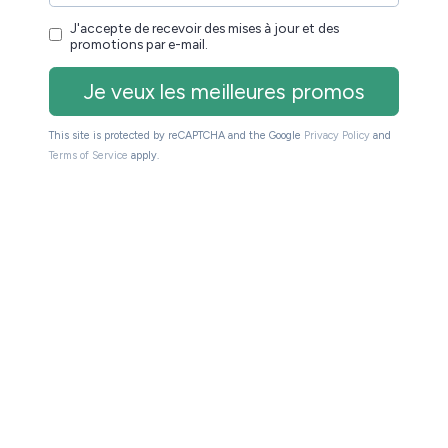
ont explosé pour devenir numéro un des ventes sur
aux USA.
tes du livres 1984
ue des sites Internet se sont mis à relayer des
.
pture de stock