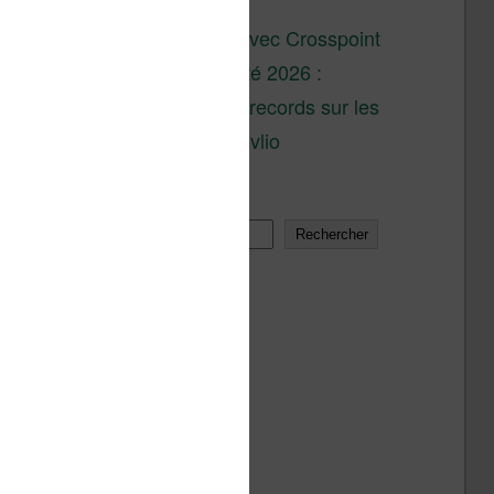
son lancement
XTEINK X4 : test avec Crosspoint
Soldes d’été 2026 :
réductions records sur les
liseuses Kobo et Vivlio
Rechercher
Rechercher