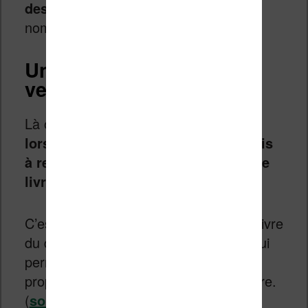
des ventes sur Amazon
et dans de
nombreuses librairies aux USA.
Un fait alternatif sur les
ventes du livres 1984
Là où l’histoire devient étonnante c’est
lorsque des sites Internet se sont mis
à relayer des rumeurs comme quoi le
livre serait en rupture de stock
.
C’est totalement faux car 1984 est un livre
du domaine publique aux Canada ce qui
permet à des dizaines d’éditeurs de
proposer leur édition de ce chef d’œuvre.
(
source
) Il ne sera dans le domaine