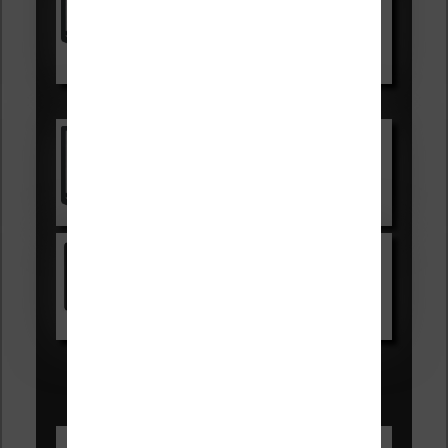
99,99€
129,99€
Voir sur Boulanger
Les accessibles :
Vivlio Light Zen
Voir sur Cultura.com
Kindle
Voir sur Amazon.fr
Les Meilleures liseuses pour août
2026