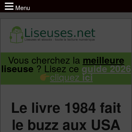
Menu
Liseuse et ebook : tout savoir
Infos sur les liseuses Kindle, Kobo,
Vous cherchez la
meilleure
Aller
Aller
Vivlio, Pocketbook
? Lisez ce
liseuse
guide 2026
cliquez
ici
au
au
contenu
contenu
Le livre 1984 fait
principal
secondaire
le buzz aux USA