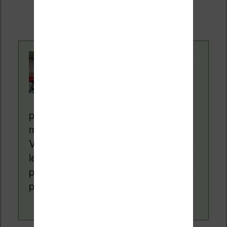
ventes de ces sites sans coût
supplémentaire pour vous.
Contenu rédigé par
Nicolas. Le site
Liseuses.net existe
depuis plus de 14 ans
pour vous aider à naviguer dans le
monde des liseuses (Kindle, Kobo,
Vivlio, etc) et faire la promotion de la
lecture (numérique ou non). Vous
pouvez en savoir plus en lisant notre
page
a propos
.