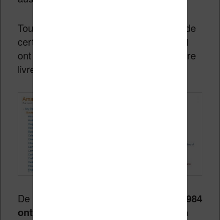
Tout ceci a donc mis la puce à l’oreille de
certains observateurs et opposants qui
ont fait le rapprochement avec le célèbre
livre de George Orwell, 1984.
De fil en aiguille,
les ventes du livre 1984
ont explosé pour devenir numéro un