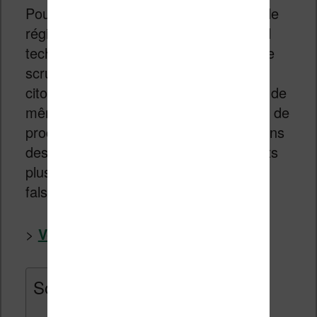
Pour contrôler au mieux la population, le
régime politique en place utilise un outil
technique appelé Big Brother chargé de
scruter les faits et gestes de chaque
citoyen. La délation est aussi la norme de
même que la « novlangue » (une sorte de
processus qui consiste à changer le sens
des mots ou inventer de nouveaux mots
plus propres que les anciens) et la
falsification de faits et de l’Histoire.
>
Voir 1984 sur Amazon.fr
Sommaire