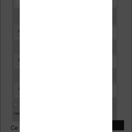
*
Nom
*
E-mail
Site web
Enregistrer mon nom, mon e-mail et mon site dans le
navigateur pour mon prochain commentaire.
Ce site utilise