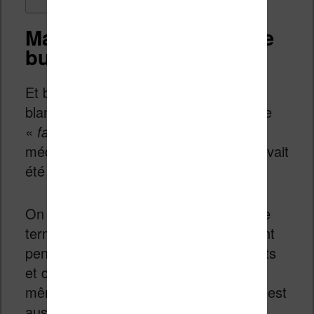
Mais pourquoi 1984 fait le
buzz ?
Et bien tout simplement car la maison
blanche américaine a utilisé le terme de
«
fait alternatif
» pour expliquer aux
médias que l’investiture de Mr Trump avait
été un succès.
On sait tous qu’un fait est un fait. Or, le
terme de «
fait alternatif
» fait fortement
penser à une volonté de falsifier les faits
et de
créer une Histoire différente
–
même si l’hypothèse de la maladresse est
aussi plausible.(
source
)