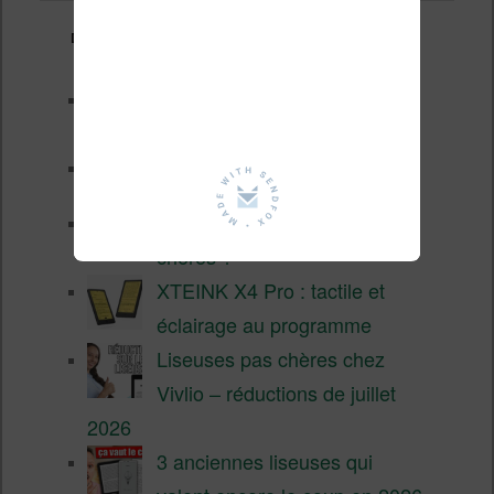
Derniers articles :
Les nouveautés Kobo pour la
fin 2026 (nouvelle liseuse)
Test de la BOOX GO 6 Gen II
Pourquoi les liseuses sont si
chères ?
XTEINK X4 Pro : tactile et
éclairage au programme
Liseuses pas chères chez
Vivlio – réductions de juillet
2026
3 anciennes liseuses qui