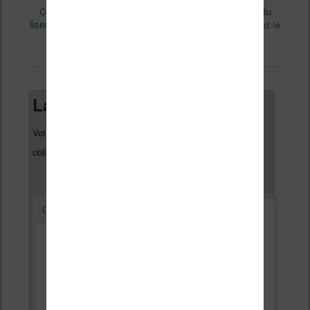
eBooks
Nicolas (actu
Ce contenu a été publié dans
par
liseuse, ebook, etc)
Livres
site
, et marqué avec
,
. Mettez-le
permalien
en favori avec son
.
Laisser un commentaire
Votre adresse e-mail ne sera pas publiée.
Les champs
*
obligatoires sont indiqués avec
*
Commentaire