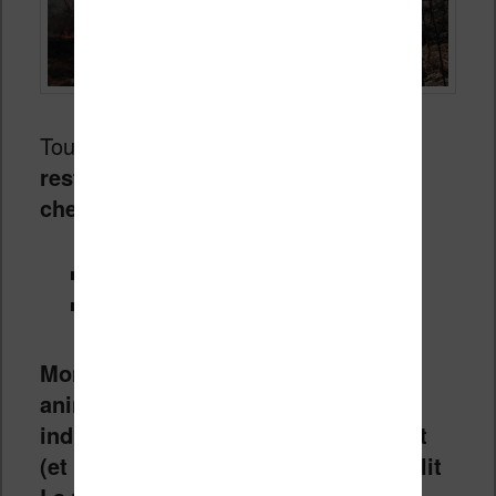
Tout ceci est amusant. Cependant,
il
reste nécessaire de livre les deux
chefs d’œuvre d’Orwell
:
La ferme des animaux
1984
Mon préféré reste La ferme des
animaux, même si 1984 est
indispensable, marquant et effrayant
(et reste encore plus puissant si on lit