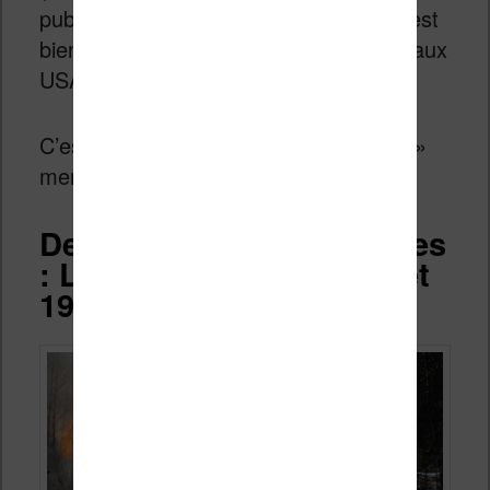
publique américain qu’en 2044 mais il est
bien sûr toujours possible de l’acheter aux
USA, sur Amazon.com par exemple !
C’est donc un nouveau «
fait alternatif
»
mené par les opposants à Trump !
Deux livres indispensables
: La ferme des animaux et
1984