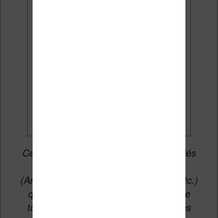
J'accepte de recevoir des
mises à jour et des promotions
par e-mail.
Je veux les meilleures
promos
Cet article peut contenir des liens affiliés
vers les sites partenaires du site
(Amazon, Fnac, Cultura, Boulanger, etc.)
qui permettent aux auteurs du site de
toucher une petite commission sur les