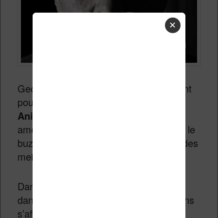
✕
George Orwell est connu principalement
pour deux livres :
La Ferme des
Animaux
et
1984
. Or, depuis l’élection
américaine de Donald Trump,
1984
fait le
buzz et réussi à se hisser au sommet des
meilleures ventes de livres.
Dans
1984
, le personnage principal vit
dans un monde où deux grandes nations
s’affrontent dans une guerre sans fin.