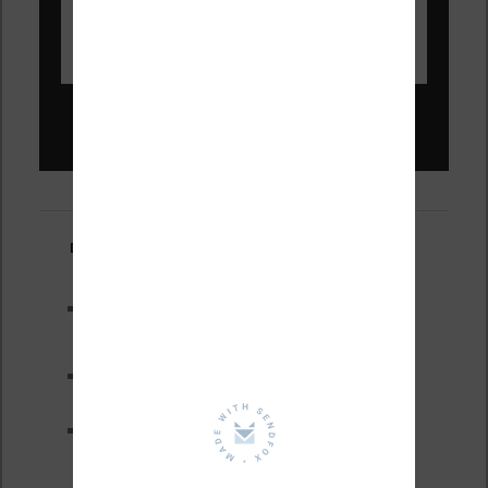
Liseuses pas chères !
Derniers articles :
Les nouveautés Kobo pour la
fin 2026 (nouvelle liseuse)
Test de la BOOX GO 6 Gen II
Pourquoi les liseuses sont si
chères ?