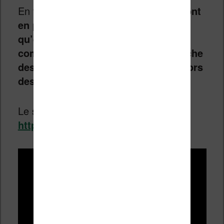
En tout cas,
ces boîtes à histoires sont
en plein développement et je pense
qu’elles sont utiles pour faire
comprendre aux enfants qu’il se cache
des histoires passionnantes en dehors
des écrans.
Le site de Yoto :
https://eu.yotoplay.com/fr