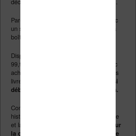
découverte musicale par les plus petits.
Parce que la boîte Yoto fonctionne avec
un système de cartes à insérer dans la
boîte.
Disponible entre 69,99€ (Yoto Mini) et
99,99 (Yoto Player), il vous faudra donc
acheter la boîte, qui permet de jouer les
livres audio et, bien sûr,
il faudra aussi
débourser de l’argent pour les livres.
Comptez, par exemple, 39,99€ pour 6
histoires de Roald Dahl (Matilda, Charlie
et la Chocolaterie, etc.) ou
209,99€ pour
la collection complète des 7 livres de