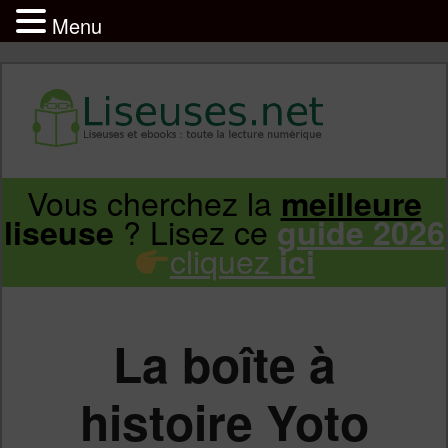
Menu
Liseuse et ebook : tout savoir
Infos sur les liseuses Kindle, Kobo,
Vous cherchez la
meilleure
Aller
Aller
Vivlio, Pocketbook
? Lisez ce
liseuse
guide 2026
cliquez
ici
au
au
contenu
contenu
La boîte à
principal
secondaire
histoire Yoto