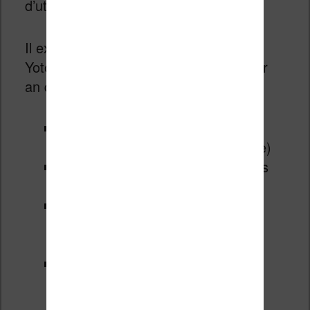
d’utiliser le lecteur en toute autonomie.
Il existe une solution moins chère chez
Yoto avec un abonnement à 39,99€ par
an qui propose :
Un accès illimité à 55 titres Yoto
Originals français (version digitale)
Plus de 200 Yoto Originals anglais
(version digitale)
Des radios, stations, sons pour
s’endormir et minuteurs réservés
aux membres.
Des promotions exclusives
(lesquelles ?)