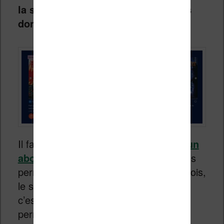
la saga Harry Potter ce qui n’est pas
donné !
Il faut souligner que
contrairement à un
abonnement Audible à 9,99€
, qui vous
permet d’avoir un livre audio chaque mois,
le support physique a ici un coût. Mais
c’est un élément indispensable pour
permettre aux enfants de manipuler et