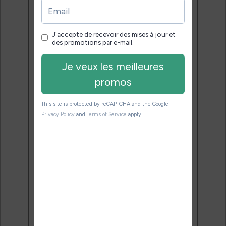
pour bien choisir et utiliser leur
liseuse.
Pas de spam.
Service 100% gratuit.
Désinscription en 1 clic.
Email:
J'accepte de recevoir des
mises à jour et des promotions
par e-mail.
Je veux les meilleures
promos