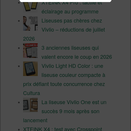
XTEINK X4 Pro : tactile et
éclairage au programme
Liseuses pas chères chez
Vivlio – réductions de juillet
2026
3 anciennes liseuses qui
valent encore le coup en 2026
Vivlio Light HD Color : une
liseuse couleur compacte à
prix défiant toute concurrence chez
Cultura
La liseuse Vivlio One est un
succès 9 mois après son
lancement
XTEINK X4 : test avec Crosspoint