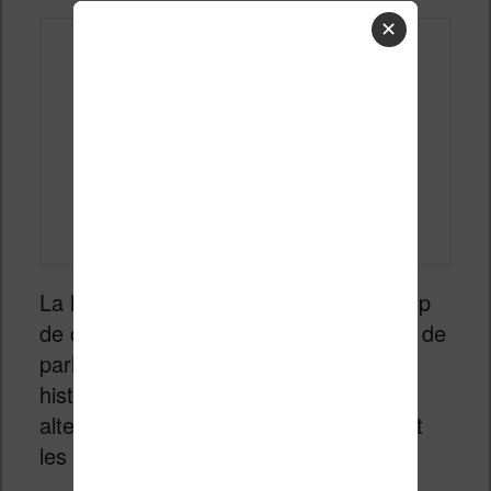
✕
La lecture numérique englobe beaucoup
de choses et j’essaie de temps à autre de
parler de livres audio. Les boîtes à
histoire sont un bon moyen d’offrir une
alternative aux écrans pour les petits et
les grands.