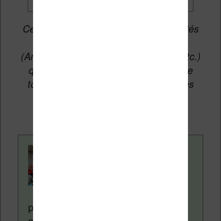
Cet article peut contenir des liens affiliés
vers les sites partenaires du site
(Amazon, Fnac, Cultura, Boulanger, etc.)
qui permettent aux auteurs du site de
toucher une petite commission sur les
ventes de ces sites sans coût
supplémentaire pour vous.
Contenu rédigé par
Nicolas. Le site
Liseuses.net existe
depuis plus de 14 ans
pour vous aider à naviguer dans le
monde des liseuses (Kindle, Kobo,