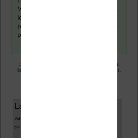
Vivlio, etc) et faire la promotion de la
lecture (numérique ou non). Vous
pouvez en savoir plus en lisant notre
page
a propos
.
Divers
Nicolas (actu
Ce contenu a été publié dans
par
liseuse, ebook, etc)
audio
Business
, et marqué avec
,
,
Livres
permalien
. Mettez-le en favori avec son
.
Laisser un commentaire
Votre adresse e-mail ne sera pas publiée.
Les champs
*
obligatoires sont indiqués avec