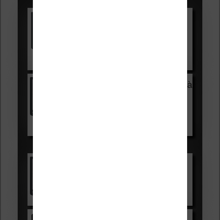
Vivlio Light HD Color +
HOUSSE
réduction de 15€
Voir sur Cultura.com
Vivlio Light Zen + HOUSSE à
99,99€
129,99€
Voir sur Boulanger
Les accessibles :
Vivlio Light Zen
Voir sur Cultura.com
Kindle