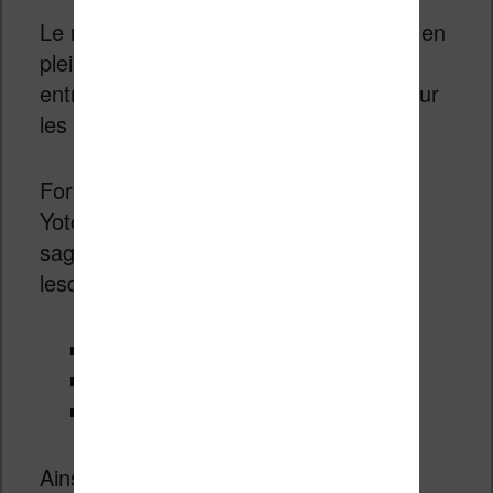
Le marché de ces boîtes à histoire est en
pleine expansion et Yoto est une
entreprise qui propose des histoires pour
les petits et les plus grands.
Fort de partenariat avec des éditeurs,
Yoto peut se vanter d’avoir de grandes
sagas littéraires à proposer, parmi
lesquelles :
Harry Potter
Le Petit Nicolas
Percy Jackson
Ainsi que des auteurs célèbres comme