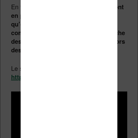
En tout cas,
ces boîtes à histoires sont
en plein développement et je pense
qu’elles sont utiles pour faire
comprendre aux enfants qu’il se cache
des histoires passionnantes en dehors
des écrans.
Le site de Yoto :
https://eu.yotoplay.com/fr