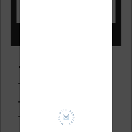
Liseuses pas chères !
Derniers articles :
Les nouveautés Kobo pour la
fin 2026 (nouvelle liseuse)
Test de la BOOX GO 6 Gen II
Pourquoi les liseuses sont si
chères ?