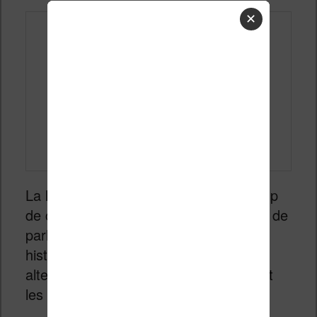
✕
La lecture numérique englobe beaucoup
de choses et j’essaie de temps à autre de
parler de livres audio. Les boîtes à
histoire sont un bon moyen d’offrir une
alternative aux écrans pour les petits et
les grands.