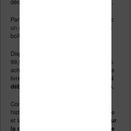
découverte musicale par les plus petits.
Parce que la boîte Yoto fonctionne avec
un système de cartes à insérer dans la
boîte.
Disponible entre 69,99€ (Yoto Mini) et
99,99 (Yoto Player), il vous faudra donc
acheter la boîte, qui permet de jouer les
livres audio et, bien sûr,
il faudra aussi
débourser de l’argent pour les livres.
Comptez, par exemple, 39,99€ pour 6
histoires de Roald Dahl (Matilda, Charlie
et la Chocolaterie, etc.) ou
209,99€ pour
la collection complète des 7 livres de