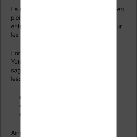
Le marché de ces boîtes à histoire est en
pleine expansion et Yoto est une
entreprise qui propose des histoires pour
les petits et les plus grands.
Fort de partenariat avec des éditeurs,
Yoto peut se vanter d’avoir de grandes
sagas littéraires à proposer, parmi
lesquelles :
Harry Potter
Le Petit Nicolas
Percy Jackson
Ainsi que des auteurs célèbres comme