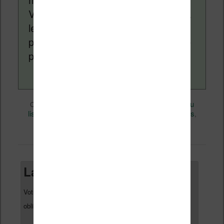
Vivlio, etc) et faire la promotion de la
lecture (numérique ou non). Vous
pouvez en savoir plus en lisant notre
page
a propos
.
Divers
Nicolas (actu
Ce contenu a été publié dans
par
liseuse, ebook, etc)
audio
Business
, et marqué avec
,
,
Livres
permalien
. Mettez-le en favori avec son
.
Laisser un commentaire
Votre adresse e-mail ne sera pas publiée.
Les champs
*
obligatoires sont indiqués avec