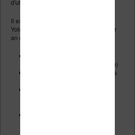
d’utiliser le lecteur en toute autonomie.
Il existe une solution moins chère chez
Yoto avec un abonnement à 39,99€ par
an qui propose :
Un accès illimité à 55 titres Yoto
Originals français (version digitale)
Plus de 200 Yoto Originals anglais
(version digitale)
Des radios, stations, sons pour
s’endormir et minuteurs réservés
aux membres.
Des promotions exclusives
(lesquelles ?)