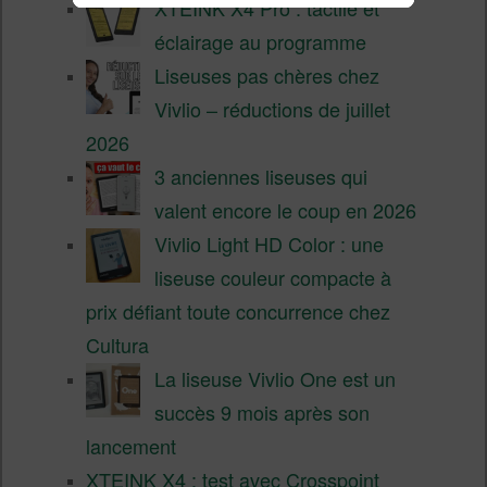
XTEINK X4 Pro : tactile et
éclairage au programme
Liseuses pas chères chez
Vivlio – réductions de juillet
2026
3 anciennes liseuses qui
valent encore le coup en 2026
Vivlio Light HD Color : une
liseuse couleur compacte à
prix défiant toute concurrence chez
Cultura
La liseuse Vivlio One est un
succès 9 mois après son
lancement
XTEINK X4 : test avec Crosspoint