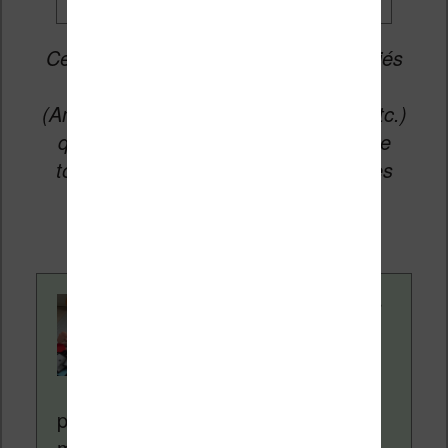
Cet article peut contenir des liens affiliés
vers les sites partenaires du site
(Amazon, Fnac, Cultura, Boulanger, etc.)
qui permettent aux auteurs du site de
toucher une petite commission sur les
ventes de ces sites sans coût
supplémentaire pour vous.
Contenu rédigé par
Nicolas. Le site
Liseuses.net existe
depuis plus de 14 ans
pour vous aider à naviguer dans le
monde des liseuses (Kindle, Kobo,