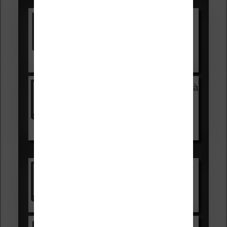
Vivlio Light HD Color +
HOUSSE
réduction de 15€
Voir sur Cultura.com
Vivlio Light Zen + HOUSSE à
99,99€
129,99€
Voir sur Boulanger
Les accessibles :
Vivlio Light Zen
Voir sur Cultura.com
Kindle