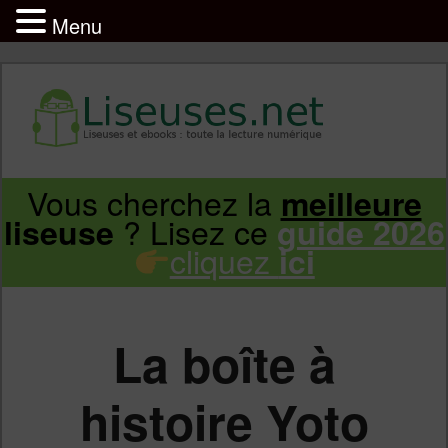
Menu
Liseuse et ebook : tout savoir
Infos sur les liseuses Kindle, Kobo,
Vous cherchez la
meilleure
Aller
Aller
Vivlio, Pocketbook
? Lisez ce
liseuse
guide 2026
cliquez
ici
au
au
contenu
contenu
La boîte à
principal
secondaire
histoire Yoto