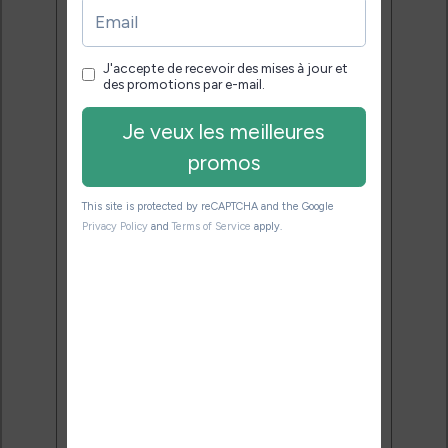
pour bien choisir et utiliser leur
liseuse.
Pas de spam.
Service 100% gratuit.
Désinscription en 1 clic.
Email:
J'accepte de recevoir des
mises à jour et des promotions
par e-mail.
Je veux les meilleures
promos