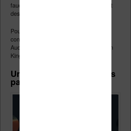
faudra donc des histoires en nombre et
des lecteurs.
Pour l’instant, il y a quelques noms
connus qui proposent des histoires :
Audrey Carlan, Bard Constantine, Ryan
King, Callie Chase, R. Zanetti, etc.
Une bonne initiative, mais
pas sur liseuse Kindle ?