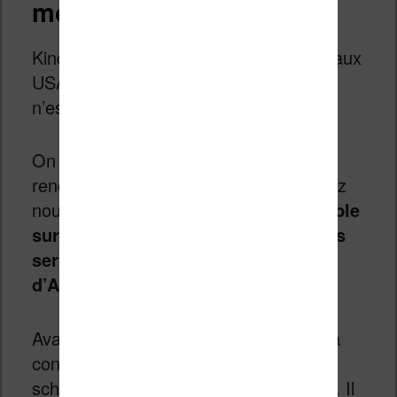
moment
Kindle Vella est maintenant disponible aux
USA (et sans doute au Canada). Rien
n’est précisé pour la France.
On se doute que si le succès est au
rendez-vous, on verra arriver Vella chez
nous. Mais, pour l’heure,
cela ressemble
surtout à une expérience du côté des
services de lecture américains
d’Amazon
.
Avant de rencontrer le succès, il faudra
convaincre les auteurs de sortir du
schéma actuel de publication d’ebooks. Il