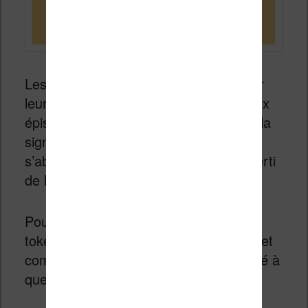
Les lecteurs pourront ensuite dépenser
leurs jetons pour acquérir des nouveaux
épisodes de leurs séries préférées. Cela
signifie qu’il sera donc possible de
s’abonner à des histoires pour être averti
de la sortie de nouveaux épisodes.
Pour commencer, Amazon offre des
tokens gratuits pour tester ce service (et
commencer sans doute à être accroché à
quelques histoires) :