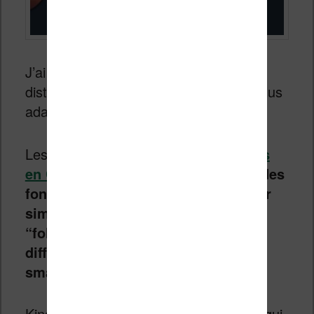
J’ai longtemps pensé que le mode de
distribution du livre numérique n’était plus
adapté aux usages.
Les
applications de lecture d’ebooks
en Chine
adoptent depuis longtemps
des
fonctions qui permettent de partager
simplement ses lectures avec des
“followers” et de lire de manière
différente sur les petits écrans des
smartphones.
Kindle Vella va donc dans ce sens, ce qui