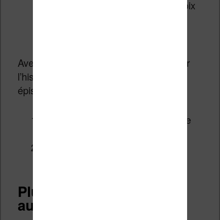
les pages lues, si on faisait le choix
de rendre disponible le livre sur
l’
Abonnement Kindle
)
Avec Vella, il sera possible de découper
l’histoire en épisodes (entre 5 et 50
épisodes pour le moment) :
le premier épisode sera disponible
gratuitement
les lecteurs devront payer pour
chaque épisode suivant
Plus d’argent pour les
auteurs ?