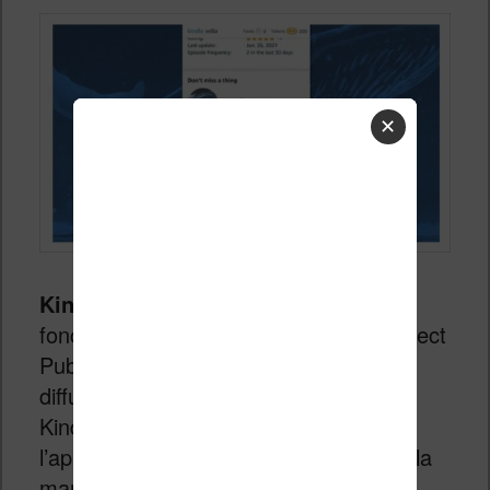
✕
Kindle Vella
est une nouvelle
fonctionnalité du programme Kindle Direct
Publishing (KDP). KDP est utilisé pour
diffuser des ebooks sur la plateforme
Kindle via l’application smartphone,
l’application tablette ou les liseuses de la
marque.