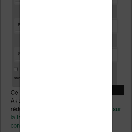
*
E-mail
Site web
Enregistrer mon nom, mon e-mail et mon site dans le
navigateur pour mon prochain commentaire.
Ce site utilise
Akismet pour
réduire les indésirables.
En savoir plus sur
la façon dont les données de vos
commentaires sont traitées
.