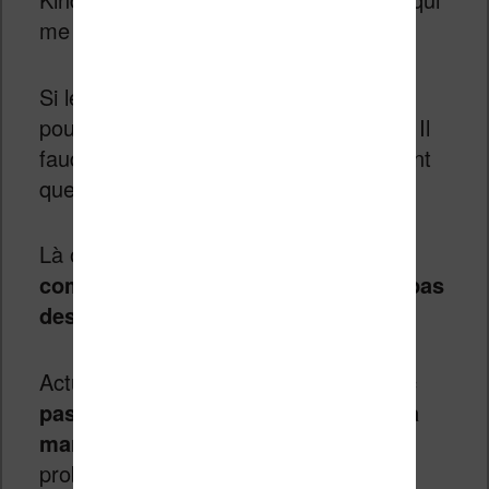
me semble être intéressant.
Si le succès est au rendez-vous, cela
pourrait bouleverser le monde du livre. Il
faudra bien évidemment du temps avant
que cela arrive.
Là où je suis surpris c’est que
la
communication d’Amazon ne parle pas
des liseuses (pour le moment ?).
Actuellement,
Kindle Vella n’est donc
pas disponible sur les liseuses de la
marque
– ce qui est vraiment un
problème à mon sens.