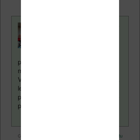
supplémentaire pour vous.
Contenu rédigé par
Nicolas. Le site
Liseuses.net existe
depuis plus de 14 ans
pour vous aider à naviguer dans le
monde des liseuses (Kindle, Kobo,
Vivlio, etc) et faire la promotion de la
lecture (numérique ou non). Vous
pouvez en savoir plus en lisant notre
page
a propos
.
eBooks
Nicolas (actu
Ce contenu a été publié dans
par