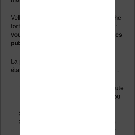
Vella est un peu différent et se rapproche
fortement de ce que
Wattpad
propose :
vous pouvez écrire vos histoires et les
publier de manière épisodique.
La publication d’histoires sur Kindle
étaient jusqu’à présent assez classique :
on rédigeait un manuscrit avec toute
l’histoire (typiquement un roman ou
un essai)
on publiait l’ebook sur Kindle
on récupérait des droits d’auteurs
sur chaque vente d’ebook (ou sur