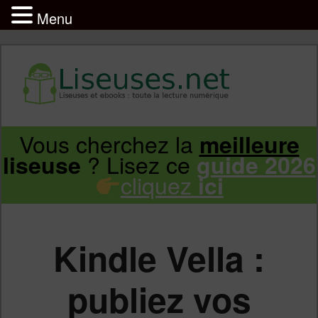
Menu
Liseuse et ebook : tout savoir
Infos sur les liseuses Kindle, Kobo,
Vous cherchez la
meilleure
Aller
Aller
Vivlio, Pocketbook
? Lisez ce
liseuse
guide 2026
cliquez
ici
au
au
contenu
contenu
Kindle Vella :
principal
secondaire
publiez vos