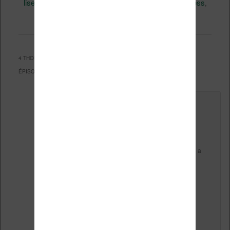
liseuse, ebook, etc)
Amazon
Business
, et marqué avec
,
,
Livres
permalien
. Mettez-le en favori avec son
.
4 THOUGHTS ON “
KINDLE VELLA : PUBLIEZ VOS HISTOIRES PAR
ÉPISODES
”
Le
18 juillet 2021 à 11 h 26 min
,
alicequinn2013
a
dit :
Bonjour,
merci pour cet article.
Les textes doivent-ils être
inédits?