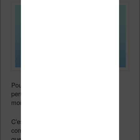
Pour l’auteur, c’est une solution qui
permet donc de tester son histoire au
moment de l’écriture.
C’est également intéressant pour
commencer à toucher de l’argent alors
que l’histoire n’est pas terminée.