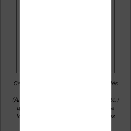
J'accepte de recevoir des
mises à jour et des promotions
par e-mail.
Je veux les meilleures
promos
Cet article peut contenir des liens affiliés
vers les sites partenaires du site
(Amazon, Fnac, Cultura, Boulanger, etc.)
qui permettent aux auteurs du site de
toucher une petite commission sur les
ventes de ces sites sans coût