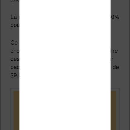
La rémunération des auteurs sera de 50%
pour Amazon et 50% pour l’auteur.
Ce qui est étrange c’est qu’Amazon a
choisi d’inventer des “tokens”, c’est-à-dire
des jetons que les lecteurs achètent par
pack. Par exemple, on annonce un prix de
$9,99 pour 770 jetons Kindle Vella.