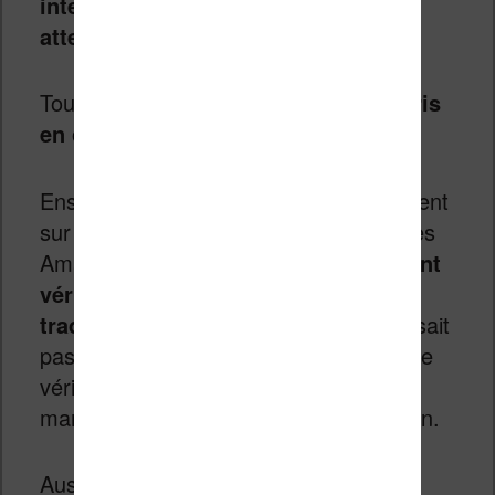
interrogent et qui méritent notre
attention
.
Tout d’abord,
le Français n’est pas pris
en charge
.
Ensuite, on peut s’interroger légitimement
sur
la qualité de la traduction
. D’après
Amazon,
les livres traduits par IA sont
vérifiés afin de s’assurer que la
traduction est correcte
. Mais, on ne sait
pas vraiment comment ce processus de
vérification est mis en place et s’il est
manuel, réalisé par des humains ou non.
Aussi, et c’est un point délicat pour