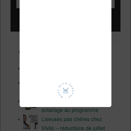
Liseuses pas chères !
Derniers articles :
Test de la BOOX GO 6 Gen II
Pourquoi les liseuses sont si
chères ?
XTEINK X4 Pro : tactile et
éclairage au programme
Liseuses pas chères chez
Vivlio – réductions de juillet