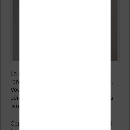
La grande force d’Amazon c’est qu’ils
rendent
ce service totalement gratuit
.
Vous n’avez donc rien à payer pour
bénéficier de la traduction par IA de vos
livres.
Cependant,
il y a quelques points qui