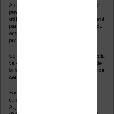
Amazon,
l’entreprise ne communique
pas sur l’intelligence artificielle
utilisée
. Est-ce qu’il s’agit d’un outil fourni
par un tiers comme Deepl ou Open AI ou
est-ce que Amazon a développé sa
propre intelligence artificielle ?
Ce point est très important parce que cela
va exercer une influence sur la qualité de
la traduction mais aussi
sur la légalité de
cette traduction
.
Parce qu’il est important de connaître
comment l’IA a apprit la traduction.
Aujourd’hui le moyen le plus efficace
d’apprendre à une IA comment traduire