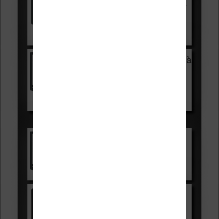
HOUSSE
réduction de 15€
Voir sur Cultura.com
Vivlio Light Zen + HOUSSE à
99,99€
129,99€
Voir sur Boulanger
Les accessibles :
Vivlio Light Zen
Voir sur Cultura.com
Kindle