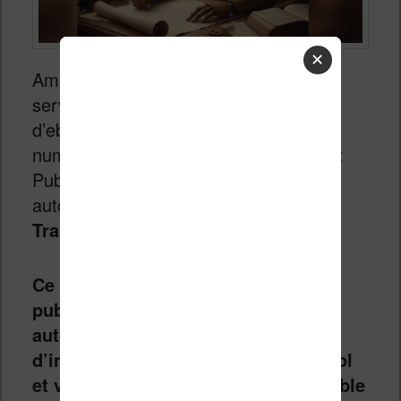
✕
Amazon vient de lancer un nouveau
service dédié aux écrivains et éditeurs
d’ebooks qui publient leurs ouvrages
numériques sur le service Kindle Direct
Publishing (KDP) : la traduction
automatique de livres ou «
Kindle
Translate
».
Ce service permet aux auteurs qui
publient en anglais de traduire
automatiquement, via un logiciel
d’intelligence artificielle, en espagnol
et vice versa. Il est également possible