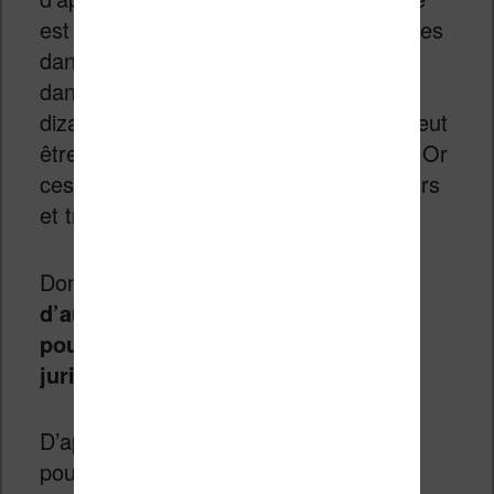
est de lui « faire lire » de nombreux livres
dans une langue, puis leur traduction
dans une autre langue. On parle ici de
dizaines de milliers de livres traduits, peut
être de centaines de milliers de livres ! Or
ces livres sont le fruit du travail d’auteurs
et traducteurs.
Donc,
si Amazon utilise le travail
d’auteurs et de traducteurs, ils
pourraient s’exposer à un souci
juridique si cela vient à être prouvé.
D’après ce que j’ai compris, Amazon
pourrait utiliser son propre service de