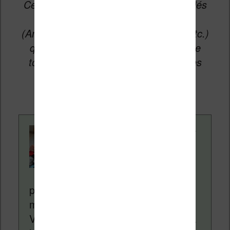
Cet article peut contenir des liens affiliés
vers les sites partenaires du site
(Amazon, Fnac, Cultura, Boulanger, etc.)
qui permettent aux auteurs du site de
toucher une petite commission sur les
ventes de ces sites sans coût
supplémentaire pour vous.
Contenu rédigé par
Nicolas. Le site
Liseuses.net existe
depuis plus de 14 ans
pour vous aider à naviguer dans le
monde des liseuses (Kindle, Kobo,
Vivlio, etc) et faire la promotion de la