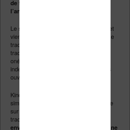
de traduire de l’allemand vers
l’anglais.
Le service est accessible aux auteurs et
vient résoudre le problème des coûts de
traduction. En effet, faire appel à un
traducteur professionnel peut être
onéreux, surtout pour un auteur
indépendant qui publie directement ses
ouvrages sur KDP.
Kindle Translate fonctionne assez
simplement : vous soumettez votre livre
sur KDP et vous demandez une
traduction.
Vous devrez attendre
environ 72 heures et vous obtenez une