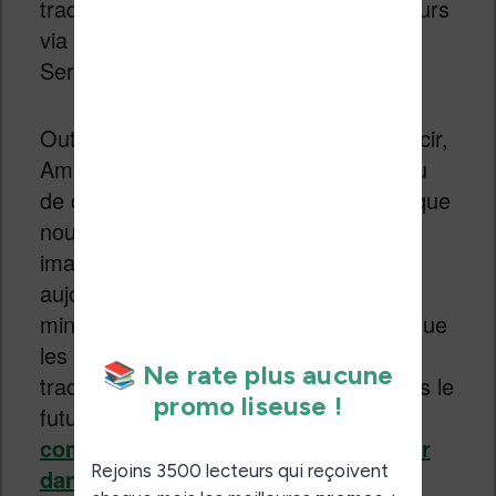
traduction IA disponible aux développeurs
via leur service AWS (Amazon Web
Services).
Outre ces points particuliers et à éclaircir,
Amazon propose sans doute un aperçu
de ce que le futur de la lecture numérique
nous réserve. On peut facilement
imaginer que ce qui prend 72 heures
aujourd’hui ne prendra que quelques
minutes dans 5 ans. Rien n’empêche que
les liseuses intègrent un système de
traduction des livres automatiques dans le
futur (
aujourd’hui la traduction est
compliquée comme j’ai pu l’observer
dans cet article
).