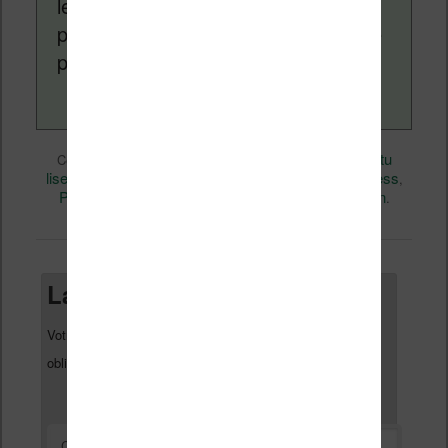
lecture (numérique ou non). Vous
pouvez en savoir plus en lisant notre
page
a propos
.
eBooks
Nicolas (actu
Ce contenu a été publié dans
par
liseuse, ebook, etc)
Amazon
Business
, et marqué avec
,
,
Perspectives
permalien
. Mettez-le en favori avec son
.
Laisser un commentaire
Votre adresse e-mail ne sera pas publiée.
Les champs
*
obligatoires sont indiqués avec
*
Commentaire