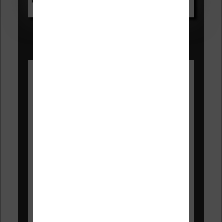
Voir sur Amazon.fr
Les Meilleures liseuses pour août
2026