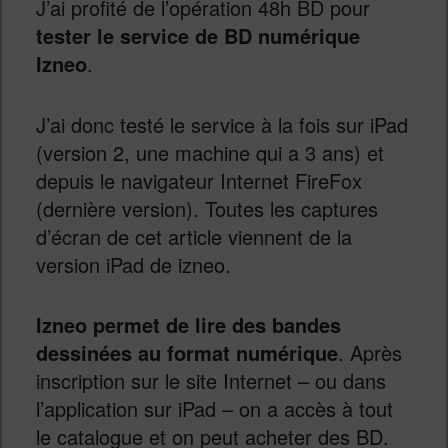
J’ai profité de l’opération 48h BD pour
tester le service de BD numérique
Izneo
.
J’ai donc testé le service à la fois sur iPad
(version 2, une machine qui a 3 ans) et
depuis le navigateur Internet FireFox
(dernière version). Toutes les captures
d’écran de cet article viennent de la
version iPad de izneo.
Izneo permet de lire des bandes
dessinées au format numérique
. Après
inscription sur le site Internet – ou dans
l’application sur iPad – on a accès à tout
le catalogue et on peut acheter des BD.