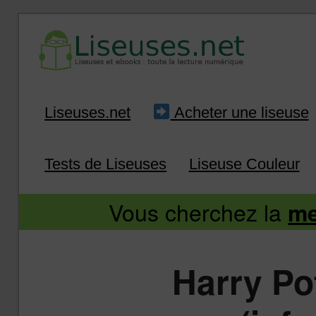
Liseuse et ebook : tout savoir
Infos sur les liseuses
Aller
Aller
Liseuses.net
Acheter une liseuse
au
au
Tests de Liseuses
Liseuse Couleur
contenu
contenu
Vous cherchez la
me
principal
secondaire
Harry Po