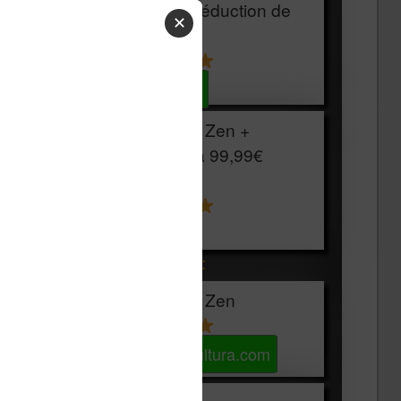
HOUSSE
réduction de
✕
15€
Voir sur Cultura.com
Vivlio Light Zen +
HOUSSE à
99,99€
129,99€
Voir sur Boulanger
Les accessibles :
Vivlio Light Zen
Voir sur Cultura.com