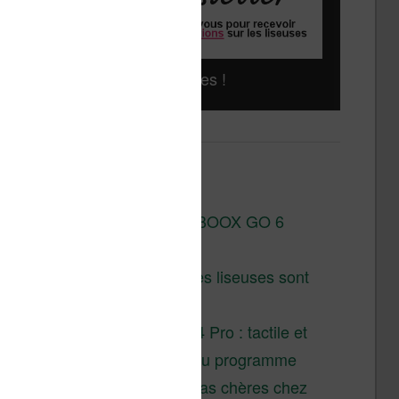
Liseuses pas chères !
Derniers articles :
Test de la BOOX GO 6
Gen II
Pourquoi les liseuses sont
si chères ?
XTEINK X4 Pro : tactile et
éclairage au programme
Liseuses pas chères chez