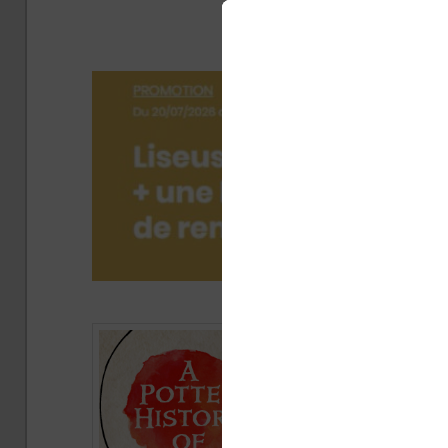
(inf
Publ