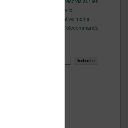
réductions records sur les
liseuses Kobo et Vivlio
Une alternative moins
chère à la Télécommande
Kobo
Rechercher
Rechercher