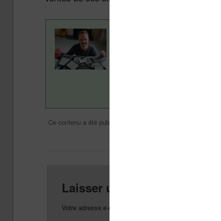
Contenu rédigé par Nicol
ans pour vous aider à navi
Vivlio, etc) et faire la pr
en savoir plus en lisant n
Divers
Nicolas (actu li
Ce contenu a été publié dans
par
Laisser un commentaire
Votre adresse e-mail ne sera pas publiée.
Les champs o