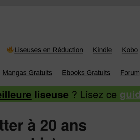
 Kindle, Kobo, Vivlio, Pocketboo
Liseuses en Réduction
Kindle
Kobo
Mangas Gratuits
Ebooks Gratuits
Forum
? Lisez ce
illeure
liseuse
gui
tter à 20 ans