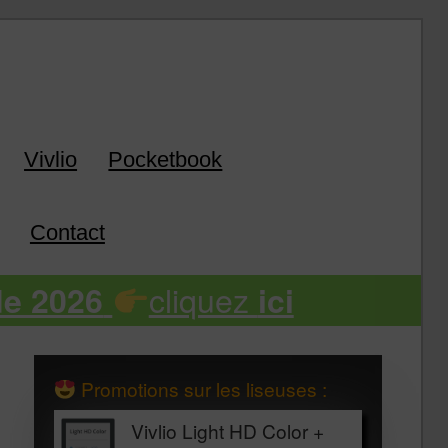
k
Vivlio
Pocketbook
Contact
cliquez
de 2026
ici
Promotions sur les liseuses :
Vivlio Light HD Color +