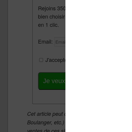
Rejoins 3500 lecteurs qui reçoivent cha
bien choisir et utiliser leur liseuse.
Pa
en 1 clic.
Email:
J'accepte de recevoir des mises à jou
Je veux les meilleures promos
Cet article peut contenir des liens affiliés v
Boulanger, etc.) qui permettent aux auteurs 
ventes de ces sites sans coût supplémentair