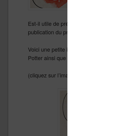
Est-il utile de présenter le célèbre magicien
publication du premier roman écrit par la ro
Voici une petite infographie en anglais pour 
Potter ainsi que le phénomène qui a été cré
(cliquez sur l’image pour l’agrandir)