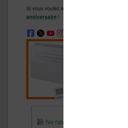
Si vous voulez encore en savoir plus, vous 
!
anniversaire
Ne rate plus aucune promo lis