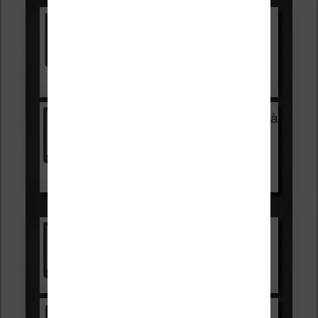
Vivlio Light HD Color +
HOUSSE
réduction de 15€
Voir sur Cultura.com
Vivlio Light Zen + HOUSSE à
99,99€
129,99€
Voir sur Boulanger
Les accessibles :
Vivlio Light Zen
Voir sur Cultura.com
Kindle