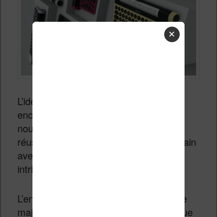
✕
L’idée d’assembler machine à écrire et
encre électronique n’est pas une
nouveauté. Mais, la
Flowo Typewriter
réussi à combiner un clavier pour écrivain
avec un écran cylindrique assez
intriguant.
L’entreprise E Ink est derrière la grande
majorité des écrans à encre électronique