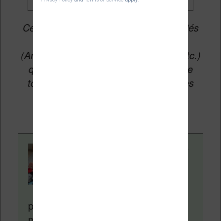
Cet article peut contenir des liens affiliés
vers les sites partenaires du site
(Amazon, Fnac, Cultura, Boulanger, etc.)
qui permettent aux auteurs du site de
toucher une petite commission sur les
ventes de ces sites sans coût
supplémentaire pour vous.
Contenu rédigé par
Nicolas. Le site
Liseuses.net existe
depuis plus de 14 ans
pour vous aider à naviguer dans le
monde des liseuses (Kindle, Kobo,