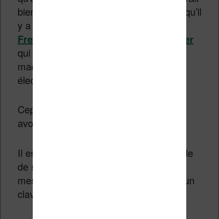
bien faire parler d’elle. On se souvient qu’il
y a déjà eu une tentative avec la
Freewrite ou la Onyx Boox Typewriter
qui était également une espèce de
machine à écrire moderne à encre
électronique.
Cependant, le concept ne semble pas
avoir rencontré un grand succès.
Il est vrai qu’il est aujourd’hui très simple
de se créer une machine à écrire sur
mesure en couplant un smartphone à un
clavier Bluetooth.