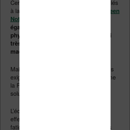
Certaines liseuses grand format et dédiés
à la prise de note (
Kobo Elipsa
,
Bookeen
Notéa
ou
Likebook P10
)
permettent
également d’utiliser un clavier
physique Bluetooth et peuvent aussi
très bien être utilisées comme une
machine à écrire
.
Mais il est certain que pour les écrivains
exigeants, ce genre de machine (comme
la Flowo) pourrait être une excellente
solution.
L’écran à encre électronique permet en
effet de réduire considérablement la
fatigue des yeux. Les longues sessions