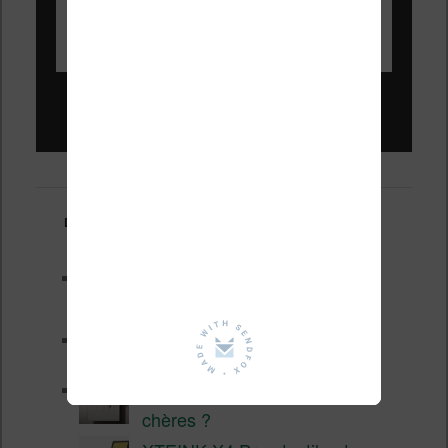
Liseuses pas chères !
Derniers articles :
Les nouveautés Kobo pour la
fin 2026 (nouvelle liseuse)
Test de la BOOX GO 6 Gen II
Pourquoi les liseuses sont si
chères ?