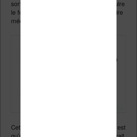
sorte de rouleau qui permet de reproduire
le fonctionnement d’une machine à écrire
mécanique.
Cette machine
Flowo Typewriter
n’en est
qu’au stade de concept, mais elle pourrait