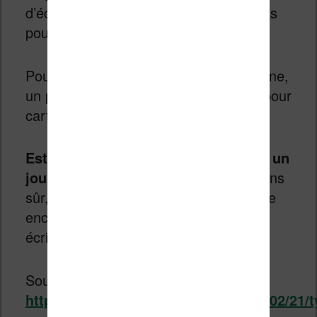
d’écriture seraient moins fatigantes (pas
pour le cerveau évidemment).
Pour faciliter l’utilisation de cette machine,
un port USB-C et un port d’extension pour
carte SD est prévu.
Est-ce que cette machine verra sera un
jour commercialisée ?
Rien n’est moins
sûr, mais il est probable que l’on reparle
encore plusieurs fois des machines à
écrire avec encre électronique.
Source :
https://www.yankodesign.com/2022/02/21/t