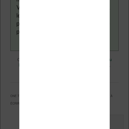
Vivlio, etc) et faire la promotion de la
lecture (numérique ou non). Vous
pouvez en savoir plus en lisant notre
page
a propos
.
Divers
Nicolas (actu
Ce contenu a été publié dans
par
liseuse, ebook, etc)
Perspectives
, et marqué avec
,
Technique
permalien
. Mettez-le en favori avec son
.
ONE THOUGHT ON “
FLOWO TYPEWRITER : UN CONCEPT DE MACHINE À
ÉCRIRE MODERNE
”