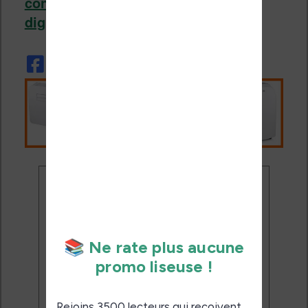
concept-reinvented-for-nostalgic-
digital-users/
Ne rate plus aucune
promo liseuse !
Rejoins 3500 lecteurs qui
reçoivent chaque mois les
meilleures promos + conseils