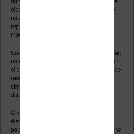
donc eu l’idée d’utiliser un écran à encre
électronique souple pour concevoir une
nouvelle machine à écrire moderne qui
reproduit le fonctionnement d’une
machine classique.
Son idée est que la machine à écrire était
un outil parfaitement adapté à l’écrivain :
elle n’est pas encombrante, utilise peu de
ressources et possède une interface
simple qui permet d’écrire sans
distraction.
On retrouve donc un écran à encre
électronique avec la largeur du page
papier A4 et l’écran est incrusté dans une