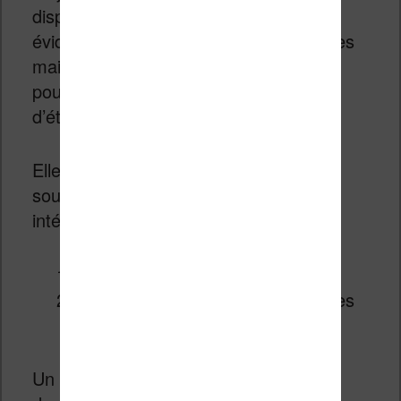
disponibles sur le marché. Elle produit
évidemment les écrans pour les liseuses
mais aussi des écrans plus spécialisés
pour les supermarchés (sous la forme
d’étiquettes) ou pour l’affichage.
Elle travaille également sur des écrans
souples qui ont différentes propriétés
intéressantes :
On peut les courber
Ils résistent plus aux chocs que les
écrans rigides
Un designer italien, Jody Del Bianco a