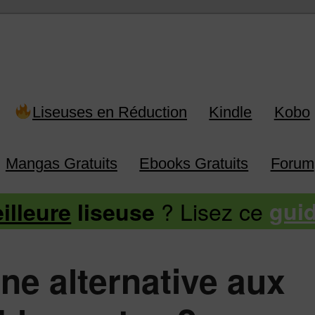
 Kindle, Kobo, Vivlio, Pocketboo
Liseuses en Réduction
Kindle
Kobo
Mangas Gratuits
Ebooks Gratuits
Forum
? Lisez ce
illeure
liseuse
gui
une alternative aux