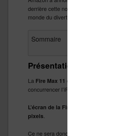
derrière cette nouveauté se cache un pari : 
monde du divertissement et du travail.
Sommaire
Présentation de la tablette 
La
est donc une tablette Androi
Fire Max 11
concurrencer l’iPad qui affiche seulement 1
L’écran de la Fire Max 11 est un écran de 
.
pixels
Ce ne sera donc pas un appareil dédié à la 