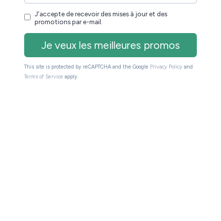
:
x 11
uminosité de 410 nits et rafraichissement de 60 hz
e à 2,2 Ghz
age
is sans les services Google