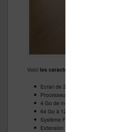
Voici
les caractéristiques de cette Fire Ma
Ecran de 2000 x 1200 pixels avec une l
Processeur MediaTek MT8188 octa-cor
4 Go de mémoire vive RAM
64 Go à 128 Go de mémoire de stock
Système Fire OS, dérivé d’Android, ma
Extension microSD