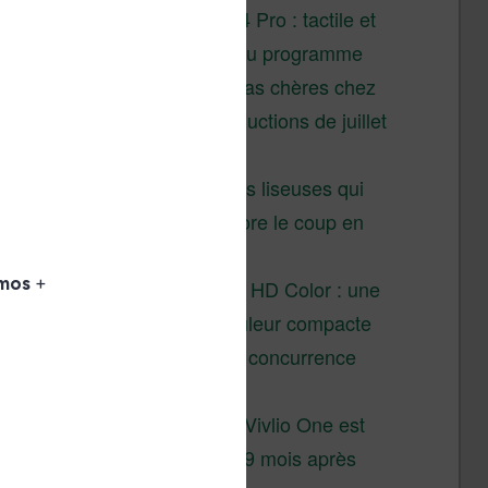
XTEINK X4 Pro : tactile et
éclairage au programme
Liseuses pas chères chez
Vivlio – réductions de juillet
2026
3 anciennes liseuses qui
valent encore le coup en
2026
Vivlio Light HD Color : une
liseuse couleur compacte
à prix défiant toute concurrence
chez Cultura
La liseuse Vivlio One est
un succès 9 mois après