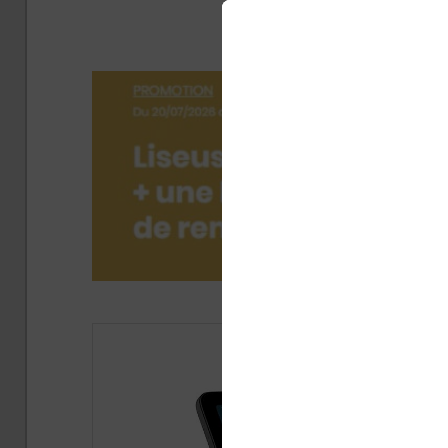
liseuses
Publ