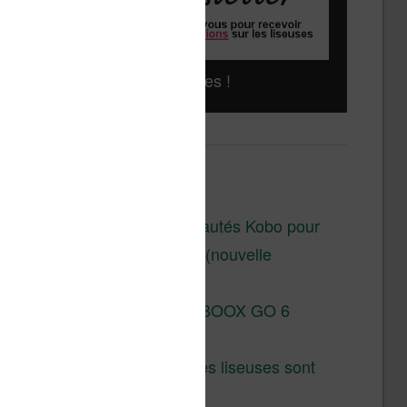
Liseuses pas chères !
Derniers articles :
Les nouveautés Kobo pour
la fin 2026 (nouvelle
liseuse)
Test de la BOOX GO 6
Gen II
Pourquoi les liseuses sont
si chères ?