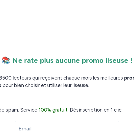
e Scribe.
 la Fire Max 11