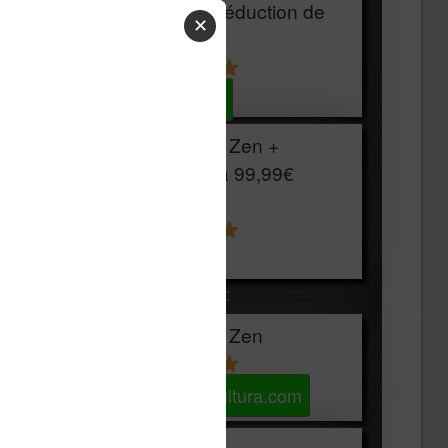
HOUSSE
réduction de
✕
15€
Voir sur Cultura.com
Vivlio Light Zen +
HOUSSE à
99,99€
129,99€
Voir sur Boulanger
Les accessibles :
Vivlio Light Zen
Voir sur Cultura.com