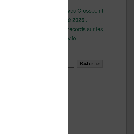
son lancement
XTEINK X4 : test avec Crosspoint
Soldes d’été 2026 :
réductions records sur les
liseuses Kobo et Vivlio
Rechercher
Rechercher