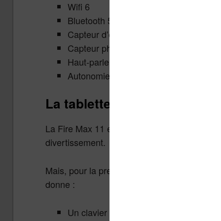
Wifi 6
Bluetooth 5.3
Capteur d’empreinte digitales
Capteur photo 8 Mpx (avant et arrière)
Haut-parleurs avec certification Dolby
Autonomie d’environ 14 heures
La tablette Fire Max 11 : pour
La Fire Max 11 est donc une tablette aux cara
divertissement.
Mais, pour la première fois Amazon propose 
donne :
Un clavier qui permet de protéger l’écra