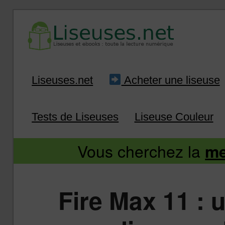
Liseuse et ebook : tout savoir
Infos sur les liseuses
Aller
Aller
Liseuses.net
Acheter une liseuse
au
au
Tests de Liseuses
Liseuse Couleur
contenu
contenu
Vous cherchez la
me
principal
secondaire
Fire Max 11 : 