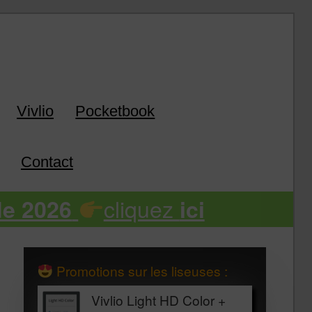
k
Vivlio
Pocketbook
Contact
cliquez
de 2026
ici
Promotions sur les liseuses :
Vivlio Light HD Color +