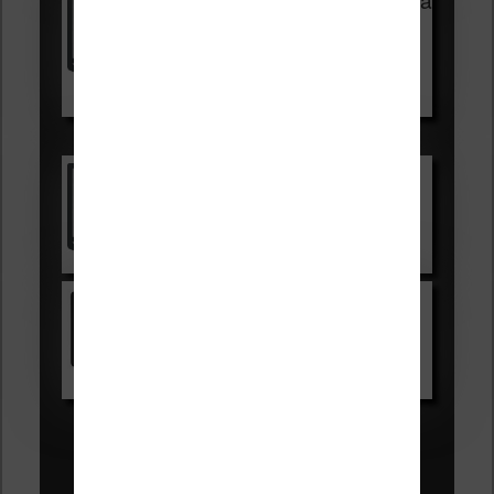
99,99€
129,99€
Voir sur Boulanger
Les accessibles :
Vivlio Light Zen
Voir sur Cultura.com
Kindle
Voir sur Amazon.fr
Les Meilleures liseuses pour août
2026