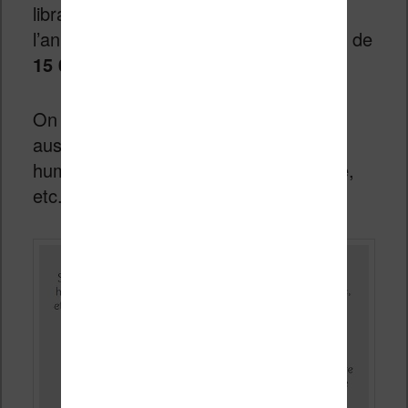
libraires en ligne. A terme, à la fin de
l’année, on devrait y trouver pas moins de
15 000 œuvres
.
On y trouve bien sûr de la fiction, mais
aussi d’autres genres : sciences
humaines et sociales, histoire, politique,
etc.