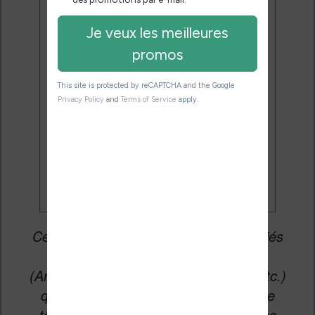
J'accepte de recevoir des
mises à jour et des promotions
par e-mail.
Je veux les meilleures
promos
Cet article peut contenir des liens affiliés
vers les sites partenaires du site
(Amazon, Fnac, Cultura, Boulanger, etc.)
qui permettent aux auteurs du site de
toucher une petite commission sur les