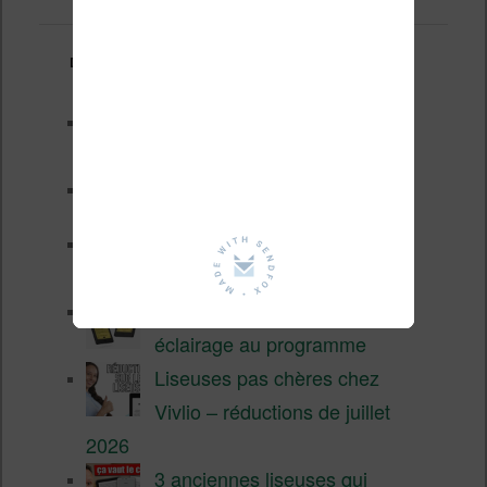
Derniers articles :
Les nouveautés Kobo pour la
fin 2026 (nouvelle liseuse)
Test de la BOOX GO 6 Gen II
Pourquoi les liseuses sont si
chères ?
XTEINK X4 Pro : tactile et
éclairage au programme
Liseuses pas chères chez
Vivlio – réductions de juillet
2026
3 anciennes liseuses qui