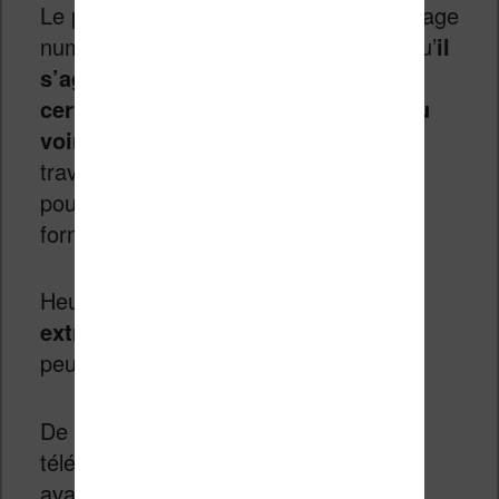
Le prix n’est pas excessif pour un ouvrage
numérique mais je ferais le reproche qu’
il
s’agit de versions scannées pour
certains exemplaires PDF que j’ai pu
voir (les extraits)
. C’est à dire qu’un
travail de photographie a été effectué
pour transférer les ouvrages dans un
format numérique.
Heureusement,
j’ai regardé quelques
extraits epub et ils sont nickels
! On
peut modifier la taille de la police, etc.
De toute façon, vous pouvez toujours
télécharger gratuitement l’extrait fourni
avant d’acheter le livre si vous avez un