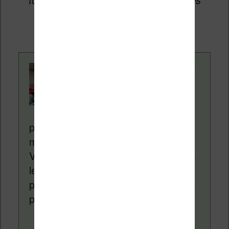
ventes de ces sites sans coût
supplémentaire pour vous.
Contenu rédigé par
Nicolas. Le site
Liseuses.net existe
depuis plus de 14 ans
pour vous aider à naviguer dans le
monde des liseuses (Kindle, Kobo,
Vivlio, etc) et faire la promotion de la
lecture (numérique ou non). Vous
pouvez en savoir plus en lisant notre
page
a propos
.