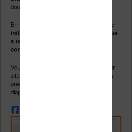
doute sur la qualité.
En tout cas,
il s’agit d’une très bonne
initiative qui prouve que le numérique
a un grand rôle à jouer dans la
conservation de notre patrimoine
.
Vous pouvez en apprendre plus sur leur
site officiel :
http://www.fenixx.fr/.
Les
premiers livres de cet éditeur sont
disponibles
ici
.