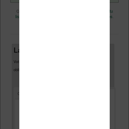
eBooks
Nicolas (actu
Ce contenu a été publié dans
par
liseuse, ebook, etc)
Business
Livres
, et marqué avec
,
.
permalien
Mettez-le en favori avec son
.
Laisser un commentaire
Votre adresse e-mail ne sera pas publiée.
Les champs
*
obligatoires sont indiqués avec
*
Commentaire