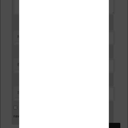
*
Nom
*
E-mail
Site web
Enregistrer mon nom, mon e-mail et mon site dans le
navigateur pour mon prochain commentaire.