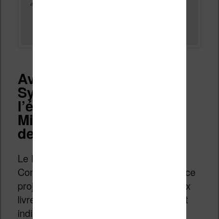
Avec le soutien du
Syndicat national de
l’édition (SNE) et du
Ministère de la Culture et
de le Communication
Le Ministère de la Culture et de le
Communication et le SNE soutiennent ce
projet qui doit faire revivre de nombreux
livres papiers qui sont devenus rares et
indisponibles.