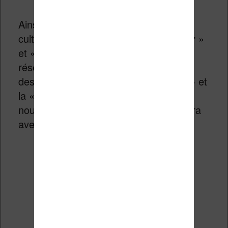
Ainsi, on retrouve certaines collections
cultes comme les «
Présence du futur
»
et «
Fleuve Noir SF
» qui ne sont plus
réservées aux chineurs… Il y a même
des livres de la «
Bibliothèque Rose
» et
la «
Bibliothèque Verte
» qui pourront
nous replonger en enfance (ou qu’on lira
avec plaisir à nos enfants !).