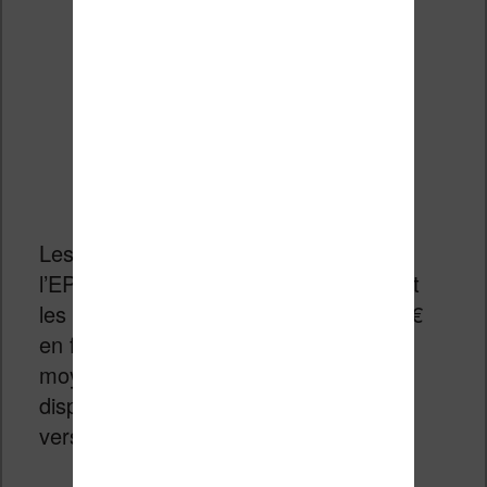
Les formats disponibles sont le PDF et
l’EPUB (avec protection par filigrane) et
les prix sont compris entre 3,49€ et 10€
en fonction des ouvrages (avec un prix
moyen d’environ 7€). Des extraits sont
disponibles pour se faire un avis sur la
version numérique (et sur l’ouvrage).