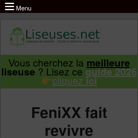
Menu
Liseuse et ebook : tout savoir
Infos sur les liseuses Kindle, Kobo,
Vous cherchez la
meilleure
Aller
Aller
Vivlio, Pocketbook
? Lisez ce
liseuse
guide 2026
cliquez
ici
au
au
contenu
contenu
FeniXX fait
principal
secondaire
revivre