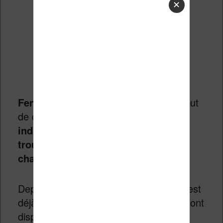
✕
FeniXX
est une entreprise qui a pour but
de diffuser
des livres oubliés,
indisponibles (ou uniquement
trouvable en occasion avec de la
chance)
, du 20ème siècle.
Depuis ce mois de septembre 2015, c’est
déjà
plusieurs milliers de livres
qui sont
disponibles chez plus de cinquante