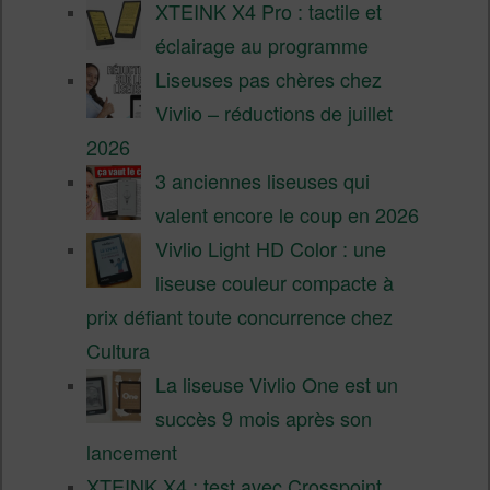
XTEINK X4 Pro : tactile et
éclairage au programme
Liseuses pas chères chez
Vivlio – réductions de juillet
2026
3 anciennes liseuses qui
valent encore le coup en 2026
Vivlio Light HD Color : une
liseuse couleur compacte à
prix défiant toute concurrence chez
Cultura
La liseuse Vivlio One est un
succès 9 mois après son
lancement
XTEINK X4 : test avec Crosspoint