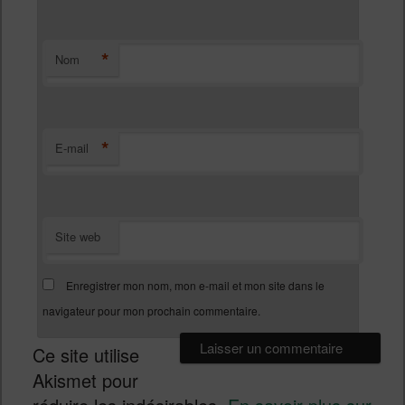
*
Nom
*
E-mail
Site web
Enregistrer mon nom, mon e-mail et mon site dans le
navigateur pour mon prochain commentaire.
Ce site utilise
Akismet pour