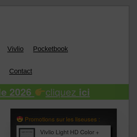
k
Vivlio
Pocketbook
Contact
cliquez
de 2026
ici
Promotions sur les liseuses :
Vivlio Light HD Color +