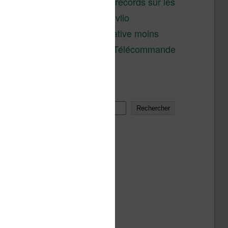
réductions records sur les
liseuses Kobo et Vivlio
Une alternative moins
chère à la Télécommande
Kobo
Rechercher
Rechercher