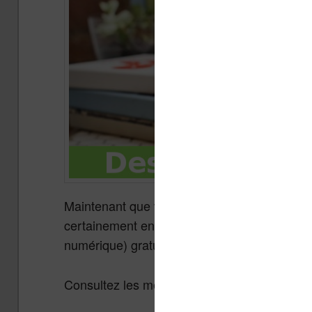
Maintenant que vous avez une liseuse (ou tou
certainement envie de lire un bon livre. Alor
numérique) gratuitement ?
Consultez les meilleures offres et promotions