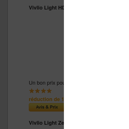
Vivlio Light HD Color + Housse
Un bon prix pour une liseuse couleur abord
réduction de 15€
(Cultura)
Vivlio Light Zen + Housse