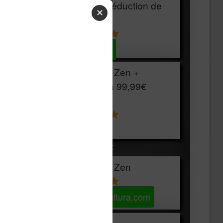
HOUSSE
réduction de
✕
15€
Voir sur Cultura.com
Vivlio Light Zen +
HOUSSE à
99,99€
129,99€
Voir sur Boulanger
Les accessibles :
Vivlio Light Zen
Voir sur Cultura.com