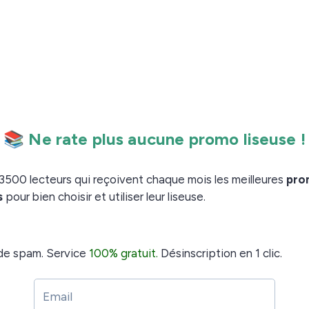
e liseuse de 6 pouces très accessible.
oins de 100€
rlé du site : Nos Livres. Or, il compte maintenant plus