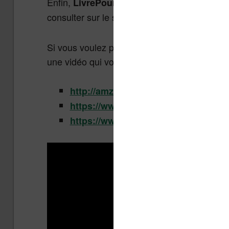
Enfin,
regroupe différents e
LivrePourTous
consulter sur le site ou télécharger :
http://
Si vous voulez plus de sources pour téléchar
une vidéo qui vont vous en apprendre plus :
http://amzn.to/2I1NHyi
https://www.liseuses.net/liens/fnac.
https://www.liseuses.net/liens/cult