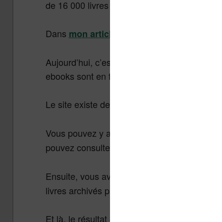
de 16 000 livres à télécharger gratuitement.
Dans
,
co
mon article précédent
Nos Livres
Aujourd’hui, c’est bien 16 000 titres qui se 
ebooks sont en français et disponibles grat
Le site existe depuis 5 ans et demi et tient to
Vous pouvez y accéder à cette adresse :
Nos
pouvez consulter la
.
page de présentation
Ensuite, vous avez bien évidemment
Gallic
livres archivés par la bibliothèque numériqu
Et là, le résultat est immense avec environ 1