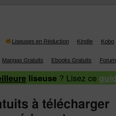
 Kindle, Kobo, Vivlio, Pocketboo
Liseuses en Réduction
Kindle
Kobo
Mangas Gratuits
Ebooks Gratuits
Forum
? Lisez ce
illeure
liseuse
gui
tuits à télécharger