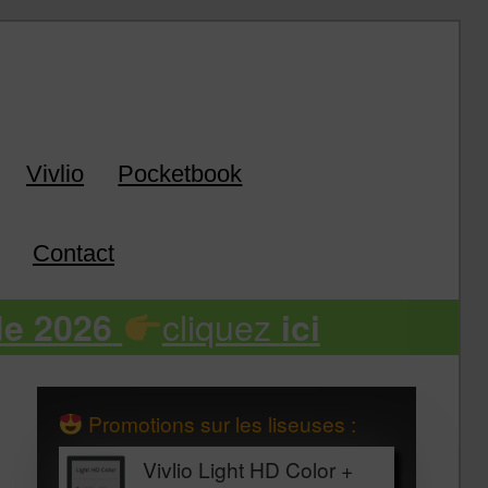
k
Vivlio
Pocketbook
Contact
cliquez
de 2026
ici
Promotions sur les liseuses :
Vivlio Light HD Color +