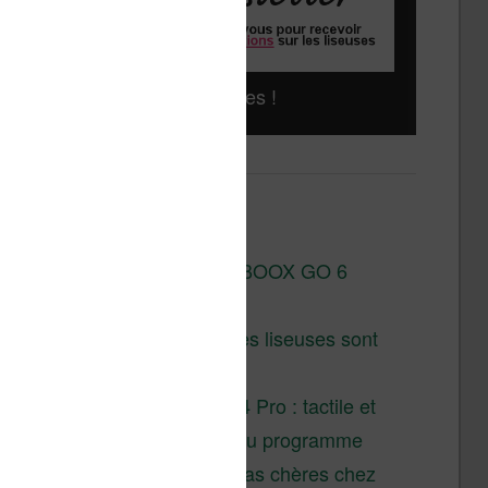
Liseuses pas chères !
Derniers articles :
Test de la BOOX GO 6
Gen II
Pourquoi les liseuses sont
si chères ?
XTEINK X4 Pro : tactile et
éclairage au programme
Liseuses pas chères chez