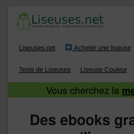
Liseuse et ebook : tout savoir
Infos sur les liseuses
Aller
Aller
Liseuses.net
Acheter une liseuse
au
au
Tests de Liseuses
Liseuse Couleur
contenu
contenu
Vous cherchez la
me
principal
secondaire
Des ebooks gra