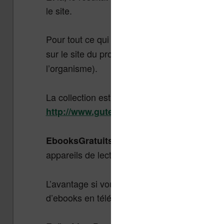
le site.
Pour tout ce qui est domaine public internati
sur le site du projet
, qui existe 
Gutenberg
l’organisme).
La collection est importante avec un grand c
http://www.gutenberg.org/
arrive ensuite avec, là enco
EbooksGratuits
appareils de lectures compatibles :
https://
L’avantage si vous avez une vieille liseuse 
d’ebooks en téléchargement : epub, pdf, mobi