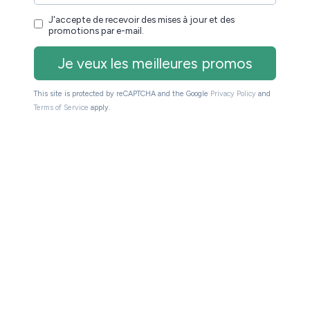
mptait 5000 ouvrages en ligne.
trouvent dans la base de données du site. Tous ces
uitement en téléchargement.
ujours la route.
Si vous souhaitez en savoir plus, vous
Livres.net.
(
) qui permet d’accéder aux
a
http://gallica.bnf.fr
e de la BNF.
00 000 vieux livres à consulter et télécharger depuis