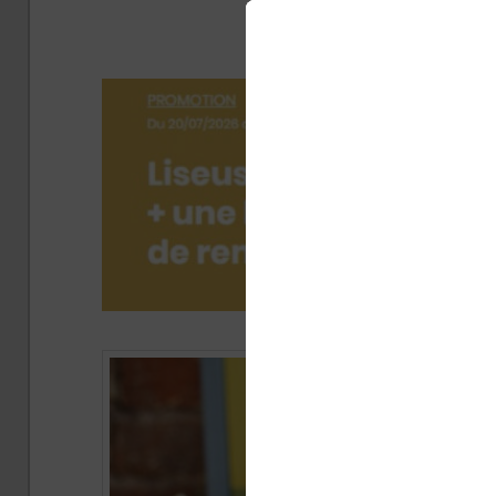
(livres
Publié