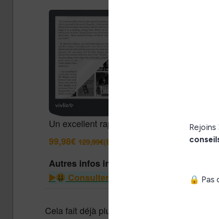
Un excellent rapport qualité / prix pour cett
99,98€
129,99€
(Boulanger)
Autres infos intéressantes
Consulter le guide des liseuses à m
Cela fait déjà plus de 5 ans que je vous ai pa