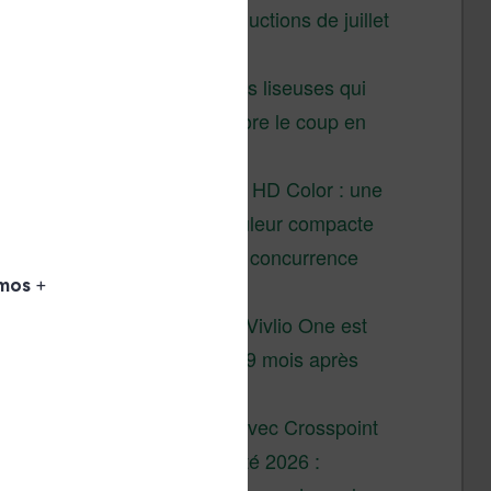
Vivlio – réductions de juillet
2026
3 anciennes liseuses qui
valent encore le coup en
2026
Vivlio Light HD Color : une
liseuse couleur compacte
à prix défiant toute concurrence
chez Cultura
La liseuse Vivlio One est
un succès 9 mois après
son lancement
XTEINK X4 : test avec Crosspoint
Soldes d’été 2026 :