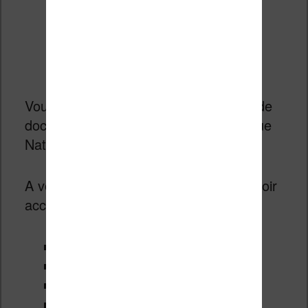
Vous pouvez fouillez dans les millions de
documents numérisés de la Bibliothèque
Nationale de France :
Gallica
.
A voir aussi les sites de la BnF pour avoir
accès à des livres :
expositions.bnf.fr
editions.bnf.fr
enfants.bnf.fr
cnlj.bnf.fr