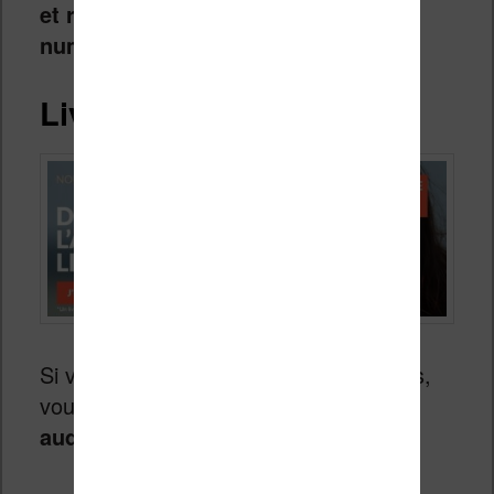
et rapidement accéder à la librairie
numérique pour continuer à lire.
Livre audio
Si vous voulez varier un peu les plaisirs,
vous pouvez
vous essayer aux livres
audio
.