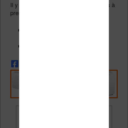
Il y a d’autres ressources intéressantes à
prendre en compte :
Des liens vers des sites qui
proposent des livres gratuits
E Leclerc
Ne rate plus aucune