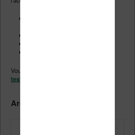
l’accès à :
des livres (romans, essais, livres
professionnels, etc.)
des livres audios
des journaux
des BD
Vous pouvez en savoir plus en lisant
le
test complet du service Youboox
.
Archive.org