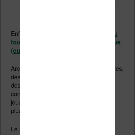
Enfin, il y a
un site qui archive un peu
tout ce qui peut se faire en numérique
(ou non) : https://archive.org/
Archive.org permet d’accéder à des livres,
des magazines, des films, des bandes
dessinées, des enregistrements de
concert, des VHS, des jeux vidéos
jouables dans votre navigateur et bien
plus encore !
Le seul problème c’est qu’il faut parfois