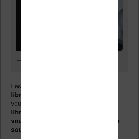
Lire sur une liseuse : oui, mais pas seulement…
Les bibliothèques ont fermé et
les
librairies sont toujours ouvertes
. Si
vous le pouvez, et
si vous avez une
librairie à moins de 10 km de chez-
vous, essayez de vous y rendre pour
soutenir vote libraire
.