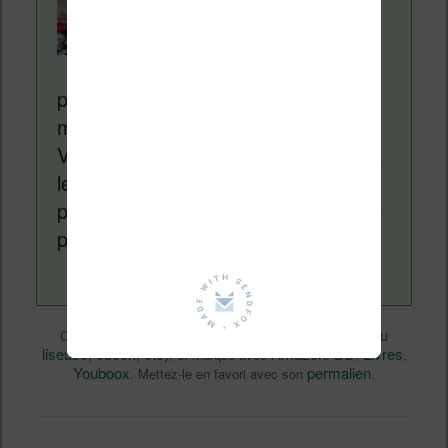
Nicolas. Le site
Liseuses.net existe
depuis plus de 14 ans
pour vous aider à naviguer dans le
monde des liseuses (Kindle, Kobo,
Vivlio, etc) et faire la promotion de la
lecture (numérique ou non). Vous
pouvez en savoir plus en lisant notre
page
a propos
.
Divers
Nicolas (actu
Ce contenu a été publié dans
par
liseuse, ebook, etc)
Amazon
BD
Livres
, et marqué avec
,
,
,
Youboox
permalien
. Mettez-le en favori avec son
.