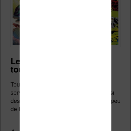
Les services « fourre-
tout »
Tous ces liens mènent à des sites et
services spécialisés. Mais il existe aussi
des sites et des services qui font « un peu
de tout » (faute d’un meilleur terme).