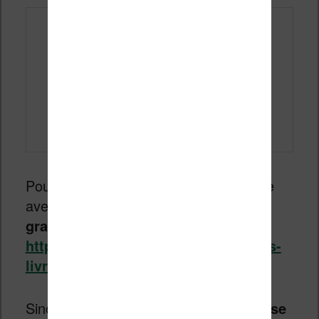
Pour les
enfants
, Mc Donald’s propose
avec Hachette des
livres numériques
gratuits
à lire en ligne :
https://www.mcdonalds.fr/famille/les-
livres-happy-meal
Sinon,
vous pouvez passer à la liseuse