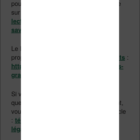
pour commencer à lire. Lisez cet article
sur
les meilleurs applications de
lecture pour smartphone pour en
savoir plus
.
Le Furet du Nord (et d’autres libraires)
proposent des milliers d’
ebooks gratuits
:
https://www.liseuses.net/des-ebooks-
gratuits-a-telecharger/
Si vous cherchez des livres à lire mais
que vous n’avez pas beaucoup d’argent,
vous pouvez vous tourner vers cet article
:
télécharger gratuitement et
légalement des ebooks
.