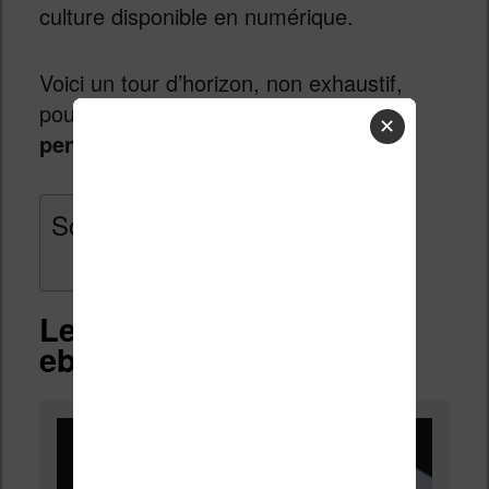
culture disponible en numérique.
Voici un tour d’horizon, non exhaustif,
pour
vous divertir et vous cultiver
✕
pendant cette période difficile.
Sommaire
Lecture : passez aux
ebooks