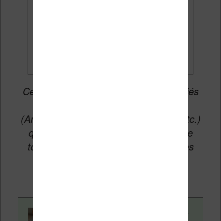
Je veux les meilleures
promos
Cet article peut contenir des liens affiliés
vers les sites partenaires du site
(Amazon, Fnac, Cultura, Boulanger, etc.)
qui permettent aux auteurs du site de
toucher une petite commission sur les
ventes de ces sites sans coût
supplémentaire pour vous.
Contenu rédigé par