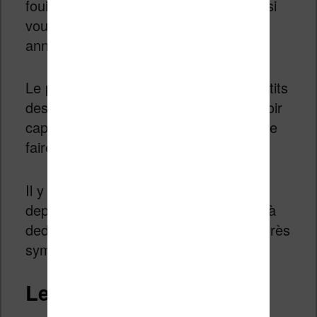
fouiller un peu. Mais cela vaut le coup si
vous souhaitez vous plonger dans les
années 80 et 90.
Le plus simple consiste à utiliser les petits
dessins colorés de la page d’accueil (voir
capture d’écran ci-dessus) et ensuite de
faire des recherches.
Il y a aussi des collections accessibles
depuis la page d’accueil. Si l’on fouille là
dedans, on trouve parfois des choses très
sympathiques également.
Les autres ressources