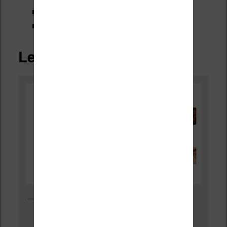
gallica.bnf.fr
data.bnf.
Les musées
Google propose en ligne des versions numériques des grandes
collections des principaux musées dans le monde