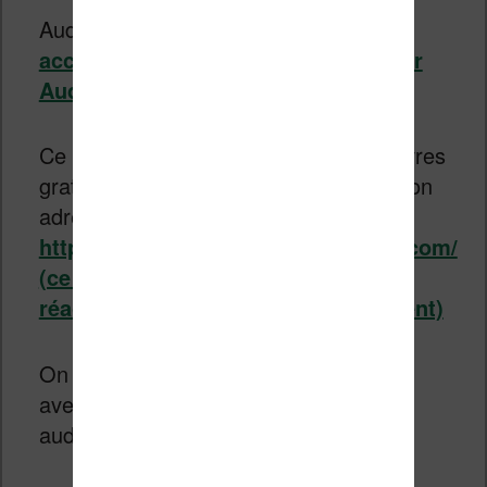
Audible propose aussi
des livres en
accès gratuits en streaming
(
voir sur
Audible.fr
).
Ce site permet de recevoir quelques livres
gratuits (audio ou non) si on y rentre son
adresse email :
https://covid19.confinementlecture.com/
(ce site n’a pour le moment pas été
réactivé avec ce nouveau confinement)
On va alors recevoir un email par jour
avec des livres numériques ou un livre
audio.