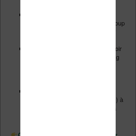
le service
Prime Vidéo
: SVOD
concurrent de Netflix avec beaucoup
de films et séries (y compris pour
les enfants)
un abonnement
Twitch
: pour avoir
accès au service de live streaming
(cet abonnement permet aussi
d’accéder à quelques jeux vidéos
PC gratuits chaque mois)
le service
Prime Reading
: des
ebooks (romans, BD, essais, etc.) à
lire sur votre liseuse Kindle ou via
l’application Kindle
Cliquez ici pour en savoir plus sur