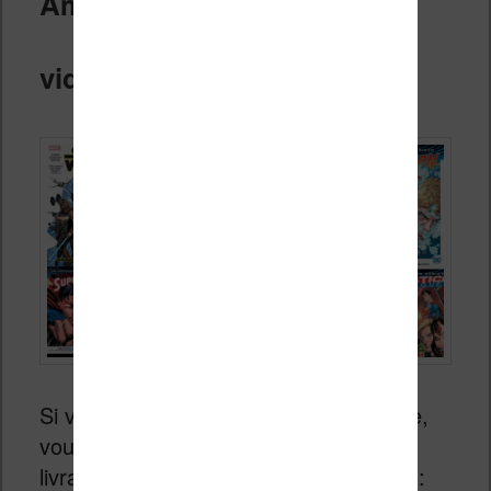
Amazon Prime (livres, BD et
vidéos)
Si vous vous abonnez à Amazon Prime,
vous pouvez bénéficier en plus de la
livraison gratuite (liste non exhaustive) :