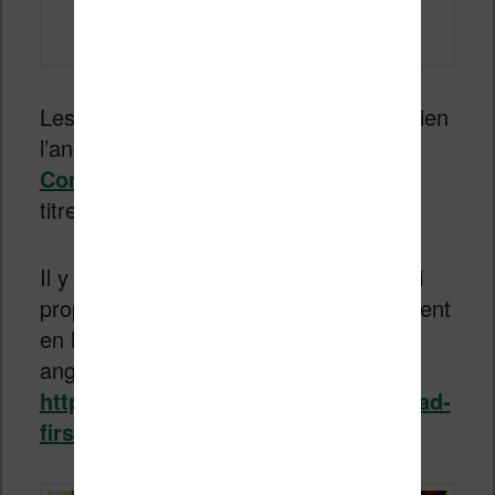
Les fans de comics qui comprennent bien
l’anglais peuvent aussi se tourner vers
ComiXology
(il y a aussi beaucoup de
titres en français).
Il y a aussi le site de Image Comics qui
propose de lire des numéros gratuitement
en ligne pendant le confinement (en
anglais) :
https://imagecomics.com/comics/read-
first-issues