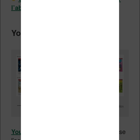
l’abonnement Amazon Prime
.
Youboox
On trouve les grands noms de la BD et quelques lectures gratuites
Youboox
un service en ligne qui propose