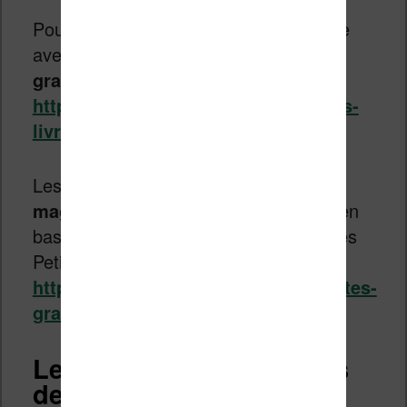
Pour les
enfants
, Mc Donald’s propose
avec Hachette des
livres numériques
gratuits
à lire en ligne :
https://www.mcdonalds.fr/famille/les-
livres-happy-meal
Les éditions Milan proposent des
magazines gratuits
pour les enfants en
bas âge (Toupi, Picoti, Histoires pour les
Petits, Wakou ou J’Apprendre à Lire) :
https://www.milanpresse.com/activites-
gratuites/magazines-5-ans
Les archives numériques
de la BnF