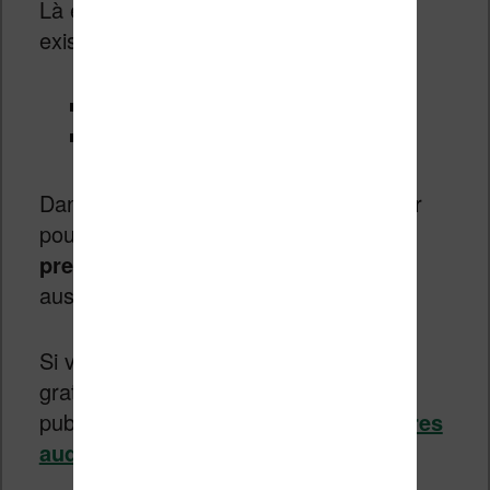
Là encore, il y a des services déjà
existants qui fonctionnent bien :
Audible
Les livres audios Cultura
Dans les deux cas, il vous faudra payer
pour accéder aux livres audio (mais
le
premier mois est gratuit
donc c’est
aussi le moment d’en profiter).
Si vous cherchez à écouter des livres
gratuitement, là encore un article a été
publié à ce sujet :
télécharger des livres
audio gratuitement
.