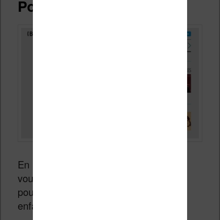
Pour les enfants
En plus des livres classiques et audio,
vous pouvez vous tourner vers la BnF
pour avoir des contenus adaptés à vos
enfants :
http://classes.bnf.fr/