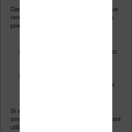
Dans le cas où vous ne pouvez pas vous
rendre en librairie, vous avez donc trois
possibilités pour continuer à lire :
relire vos livres préférés
acheter une liseuse
(vous pouvez
lire ici
les nombreux tests de
liseuses publiés sur le site
)
utiliser une application pour
télécharger et de lire de nouveaux
livres
Si vous avez déjà une tablette ou un
smartphone, vous pouvez dès maintenant
utilisé une des applications disponible